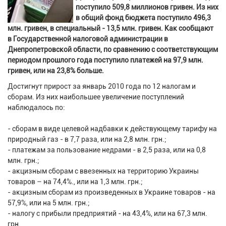
поступило 509,8 миллионов гривен. Из них
в общий фонд бюджета поступило 496,3
млн. гривен, в специальный - 13,5 млн. гривен. Как сообщают
в Государственной налоговой администрации в
Днепропетровской области, по сравнению с соответствующим
периодом прошлого года поступило платежей на 97,9 млн.
гривен, или на 23,8% больше.
Достигнут прирост за январь 2010 года по 12 налогам и
сборам. Из них наибольшее увеличение поступлений
наблюдалось по:
- сборам в виде целевой надбавки к действующему тарифу на
природный газ - в 7,7 раза, или на 2,8 млн. грн.;
- платежам за пользование недрами - в 2,5 раза, или на 0,8
млн. грн.;
- акцизным сборам с ввезенных на территорию Украины
товаров – на 74,4%., или на 1,3 млн. грн.;
- акцизным сборам из произведенных в Украине товаров - на
57,9%, или на 5 млн. грн.;
- налогу с прибыли предприятий - на 43,4%, или на 67,3 млн.
грн.,