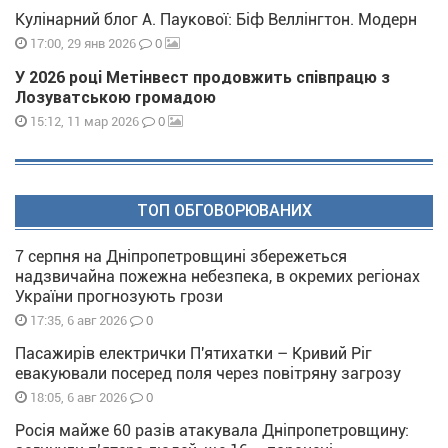
Кулінарний блог А. Паукової: Біф Веллінгтон. Модерн
0
17:00, 29 янв 2026
У 2026 році Метінвест продовжить співпрацю з
Лозуватською громадою
0
15:12, 11 мар 2026
ТОП ОБГОВОРЮВАНИХ
7 серпня на Дніпропетровщині збережеться
надзвичайна пожежна небезпека, в окремих регіонах
України прогнозують грози
0
17:35, 6 авг 2026
Пасажирів електрички П'ятихатки – Кривий Ріг
евакуювали посеред поля через повітряну загрозу
0
18:05, 6 авг 2026
Росія майже 60 разів атакувала Дніпропетровщину: