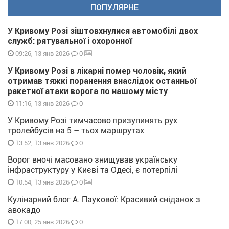
ПОПУЛЯРНЕ
У Кривому Розі зіштовхнулися автомобілі двох
служб: рятувальної і охоронної
0
09:26, 13 янв 2026
У Кривому Розі в лікарні помер чоловік, який
отримав тяжкі поранення внаслідок останньої
ракетної атаки ворога по нашому місту
0
11:16, 13 янв 2026
У Кривому Розі тимчасово призупинять рух
тролейбусів на 5 – тьох маршрутах
0
13:52, 13 янв 2026
Ворог вночі масовано знищував українську
інфраструктуру у Києві та Одесі, є потерпілі
0
10:54, 13 янв 2026
Кулінарний блог А. Паукової: Красивий сніданок з
авокадо
0
17:00, 25 янв 2026