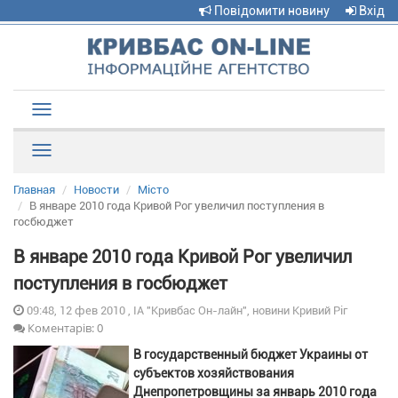
Повідомити новину
Вхід
Toggle
navigation
Рубрики
Главная
Новости
Місто
В январе 2010 года Кривой Рог увеличил поступления в
госбюджет
В январе 2010 года Кривой Рог увеличил
поступления в госбюджет
09:48, 12 фев 2010 , ІА "Кривбас Он-лайн", новини Кривий Ріг
Коментарів: 0
В государственный бюджет Украины от
субъектов хозяйствования
Днепропетровщины за январь 2010 года