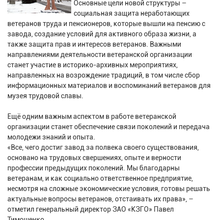
Основные цели новой структуры –
социальная защита неработающих
ветеранов труда и пенсионеров, которые вышли на пенсию с
завода, создание условий для активного образа жизни, а
также защита прав и интересов ветеранов. Важными
направлениями деятельности ветеранской организации
станет участие в историко-архивных мероприятиях,
направленных на возрождение традиций, в том числе сбор
информационных материалов и воспоминаний ветеранов для
музея трудовой славы.
Ещё одним важным аспектом в работе ветеранской
организации станет обеспечение связи поколений и передача
молодежи знаний и опыта.
«Все, чего достиг завод за полвека своего существования,
основано на трудовых свершениях, опыте и верности
профессии предыдущих поколений. Мы благодарны
ветеранам, и как социально ответственное предприятие,
несмотря на сложные экономические условия, готовы решать
актуальные вопросы ветеранов, отстаивать их права», –
отметил генеральный директор ЗАО «КЗГО» Павел
Тимошенко.