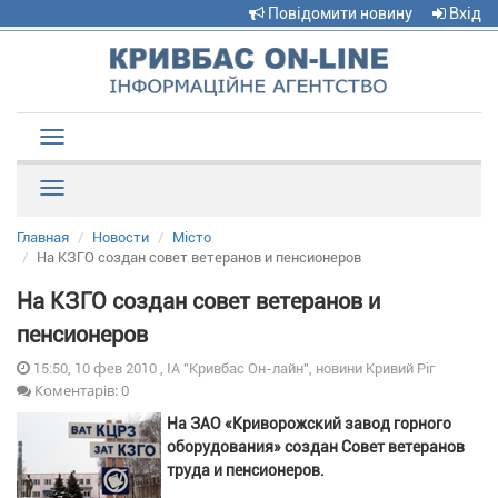
Повідомити новину
Вхід
Toggle
navigation
Рубрики
Главная
Новости
Місто
На КЗГО создан совет ветеранов и пенсионеров
На КЗГО создан совет ветеранов и
пенсионеров
15:50, 10 фев 2010 , ІА "Кривбас Он-лайн", новини Кривий Ріг
Коментарів: 0
На ЗАО «Криворожский завод горного
оборудования» создан Совет ветеранов
труда и пенсионеров.