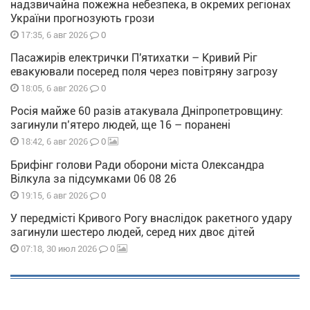
надзвичайна пожежна небезпека, в окремих регіонах
України прогнозують грози
0
17:35, 6 авг 2026
Пасажирів електрички П'ятихатки – Кривий Ріг
евакуювали посеред поля через повітряну загрозу
0
18:05, 6 авг 2026
Росія майже 60 разів атакувала Дніпропетровщину:
загинули п’ятеро людей, ще 16 – поранені
0
18:42, 6 авг 2026
Брифінг голови Ради оборони міста Олександра
Вілкула за підсумками 06 08 26
0
19:15, 6 авг 2026
У передмісті Кривого Рогу внаслідок ракетного удару
загинули шестеро людей, серед них двоє дітей
0
07:18, 30 июл 2026