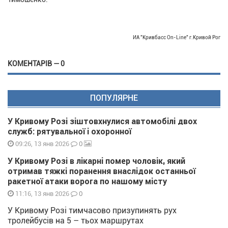
ИА "Кривбасс On-Line" г.Кривой Рог
КОМЕНТАРІВ — 0
ПОПУЛЯРНЕ
У Кривому Розі зіштовхнулися автомобілі двох
служб: рятувальної і охоронної
0
09:26, 13 янв 2026
У Кривому Розі в лікарні помер чоловік, який
отримав тяжкі поранення внаслідок останньої
ракетної атаки ворога по нашому місту
0
11:16, 13 янв 2026
У Кривому Розі тимчасово призупинять рух
тролейбусів на 5 – тьох маршрутах