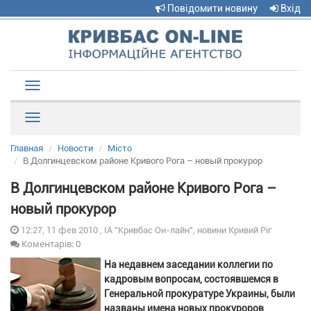
Повідомити новину
Вхід
Toggle
navigation
Рубрики
Главная
Новости
Місто
В Долгинцевском районе Кривого Рога – новый прокурор
В Долгинцевском районе Кривого Рога –
новый прокурор
12:27, 11 фев 2010 , ІА "Кривбас Он-лайн", новини Кривий Ріг
Коментарів: 0
На недавнем заседании коллегии по
кадровым вопросам, состоявшемся в
Генеральной прокуратуре Украины, были
названы имена новых прокуроров