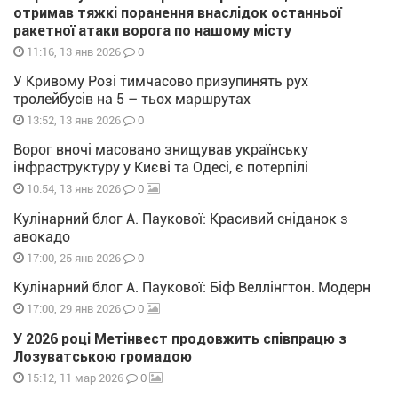
отримав тяжкі поранення внаслідок останньої
ракетної атаки ворога по нашому місту
0
11:16, 13 янв 2026
У Кривому Розі тимчасово призупинять рух
тролейбусів на 5 – тьох маршрутах
0
13:52, 13 янв 2026
Ворог вночі масовано знищував українську
інфраструктуру у Києві та Одесі, є потерпілі
0
10:54, 13 янв 2026
Кулінарний блог А. Паукової: Красивий сніданок з
авокадо
0
17:00, 25 янв 2026
Кулінарний блог А. Паукової: Біф Веллінгтон. Модерн
0
17:00, 29 янв 2026
У 2026 році Метінвест продовжить співпрацю з
Лозуватською громадою
0
15:12, 11 мар 2026