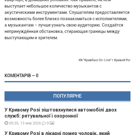
выступает небольшое количество музыкантов с
акустическими инструментами. Слушателям предоставляется
возможность более близко познакомиться с исполнителями,
а музыкантам – лучше узнать свою аудиторию. Создаётся
непринуждённая обстановка, стирающая границы между
выступающим и зрителем.
ИА "Кривбасс On-Line" г.Кривой Рог
КОМЕНТАРІВ — 0
ПОПУЛЯРНЕ
У Кривому Розі зіштовхнулися автомобілі двох
служб: рятувальної і охоронної
0
09:26, 13 янв 2026
У Кривому Розі в лікарні помер чоловік, який