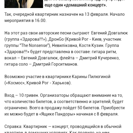
еще один «домашний концерт».
Так, очередной квартирник назначен на 13 февраля. Начало
мероприятия в 16.00.
На этот раз свои авторские песни сыграют Евгений Довгалюк
(группа «Здарова!!!»), ДронGo (Кривой Рог - Киев, участник
группы "The Nonsense"), Невиліковна, Костя Кузин. Группа
«Здарова!!!» будет представлена в составе: гитара ритм,
вокал – Евгений Довгалюк, флейта – Дмитрий Кучеренко,
гитара соло – Дмитрий Горситманов.
Возможно участие в квартирнике Карины Пилюгиной
(«Космос», Кривой Рог - Харьков).
Вход – 10 гривен. Организаторы обращают внимание на то,
что количество билетов, а соответственно и зрителей, будет
ограничено. Всего в продажу пойдет 50 билетов. Приобрести
их можно будет в «Ящике Пандоры» начиная с 8 февраля.
Справка: Квартирник — концерт, проводящийся в обычной
квартире, в домашних условиях. Как правило, на нем