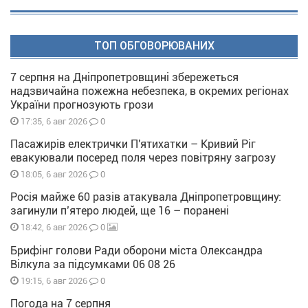
ТОП ОБГОВОРЮВАНИХ
7 серпня на Дніпропетровщині збережеться
надзвичайна пожежна небезпека, в окремих регіонах
України прогнозують грози
0
17:35, 6 авг 2026
Пасажирів електрички П'ятихатки – Кривий Ріг
евакуювали посеред поля через повітряну загрозу
0
18:05, 6 авг 2026
Росія майже 60 разів атакувала Дніпропетровщину:
загинули п’ятеро людей, ще 16 – поранені
0
18:42, 6 авг 2026
Брифінг голови Ради оборони міста Олександра
Вілкула за підсумками 06 08 26
0
19:15, 6 авг 2026
Погода на 7 серпня