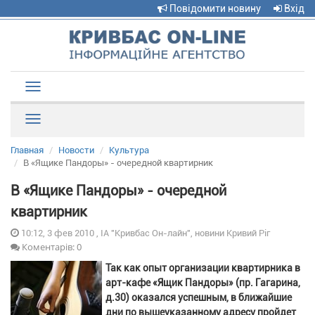
Повідомити новину
Вхід
Toggle
navigation
Рубрики
Главная
Новости
Культура
В «Ящике Пандоры» - очередной квартирник
В «Ящике Пандоры» - очередной
квартирник
10:12, 3 фев 2010 , ІА "Кривбас Он-лайн", новини Кривий Ріг
Коментарів: 0
Так как опыт организации квартирника в
арт-кафе «Ящик Пандоры» (пр. Гагарина,
д.30) оказался успешным, в ближайшие
дни по вышеуказанному адресу пройдет