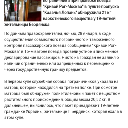
пограничники при проверке поезда
"Кривой Рог-Москва" в пункте пропуска
"Казачья Лопань" обнаружили 21 кг
наркотического вещества у 19-летней
жительницы Бердянска.
По данным правоохранителей, ночью, 28 января, в ходе
осуществления совместного пограничного и таможенного
контроля пассажирского поезда сообщением "Кривой Рог-
Москва" в 15-м вагоне поезда провели устное и письменное
декларирование пассажиров. Никто из граждан не заявил о
наличии ограниченных или запрещенных к перемещению
через государственную границу предметов.
В первом купе служебная собака пограничников указала на
матрац, который находился на третьей полке. При осмотре
матраца был обнаружен полиэтиленовый пакет с веществом
растительного происхождения, общим весом 20,52 кг. В
дальнейшем, выяснилось, что пакет принадлежит 19-летней
гражданке Украины, жительнице г. Бердянск, которая ехала в
этом купе.