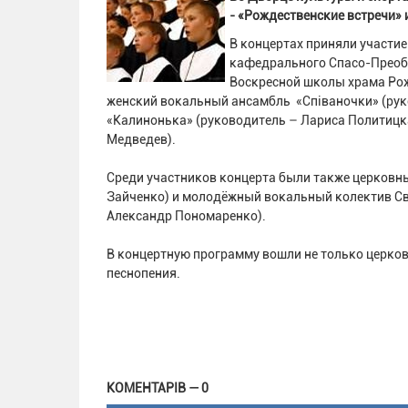
- «Рождественские встречи» 
В концертах приняли участие
кафедрального Спасо-Преобр
Воскресной школы храма Рож
женский вокальный ансамбль «Співаночки» (рук
«Калинонька» (руководитель – Лариса Политицк
Медведев).
Среди участников концерта были также церковны
Зайченко) и молодёжный вокальный колектив Св
Александр Пономаренко).
В концертную программу вошли не только церков
песнопения.
КОМЕНТАРІВ — 0