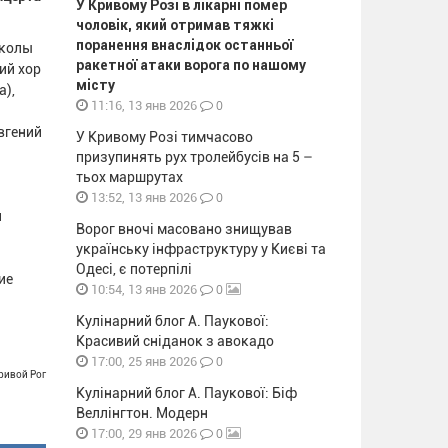
У Кривому Розі в лікарні помер
чоловік, який отримав тяжкі
поранення внаслідок останньої
школы
ракетної атаки ворога по нашому
ий хор
місту
а),
0
11:16, 13 янв 2026
вгений
У Кривому Розі тимчасово
призупинять рух тролейбусів на 5 –
тьох маршрутах
0
13:52, 13 янв 2026
й
Ворог вночі масовано знищував
українську інфраструктуру у Києві та
Одесі, є потерпілі
ие
0
10:54, 13 янв 2026
Кулінарний блог А. Паукової:
Красивий сніданок з авокадо
0
17:00, 25 янв 2026
Кривой Рог
Кулінарний блог А. Паукової: Біф
Веллінгтон. Модерн
0
17:00, 29 янв 2026