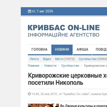
пт, 7 авг 2026
ГОЛОВНА
НОВИНИ
АФІША
ПОВІД
Лента
Відео
Місто
(15572)
Суспільство
(25964
Главная
Новости
Суспільство
Криворожские ц
Криворожские церковные х
посетили Никополь
14:40, 28 янв 2010 , ІА "Кривбас Он-лайн", новини Кри
Во Дворце культуры и спорт