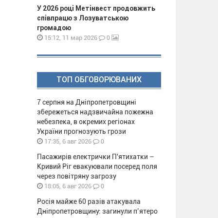
У 2026 році Метінвест продовжить
співпрацю з Лозуватською
громадою
0
15:12, 11 мар 2026
ТОП ОБГОВОРЮВАНИХ
7 серпня на Дніпропетровщині
збережеться надзвичайна пожежна
небезпека, в окремих регіонах
України прогнозують грози
0
17:35, 6 авг 2026
Пасажирів електрички П'ятихатки –
Кривий Ріг евакуювали посеред поля
через повітряну загрозу
0
18:05, 6 авг 2026
Росія майже 60 разів атакувала
Дніпропетровщину: загинули п’ятеро