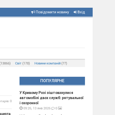
Повідомити новину
Вхід
(13866)
Світ
(178)
Новини компаній
(77)
ПОПУЛЯРНЕ
У Кривому Розі зіштовхнулися
автомобілі двох служб: рятувальної
тарів: 0
і охоронної
0
09:26, 13 янв 2026
нцерта