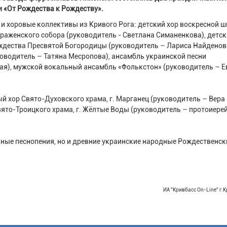
и «От Рождества к Рождеству».
 и хоровые коллективы из Кривого Рога: детский хор воскресной 
аженского собора (руководитель - Светлана Симаненкова), детск
дества Пресвятой Богородицы (руководитель – Лариса Найденов
оводитель – Татяна Месропова), ансамбль украинской песни
ая), мужской вокальный ансамбль «Фолькстон» (руководитель – Е
й хор Свято-Духовского храма, г. Марганец (руководитель – Вера
ято-Троицкого храма, г. Жёлтые Воды (руководитель – протоиере
ные песнопения, но и древние украинские народные Рождественск
ИА "Кривбасс On-Line" г.