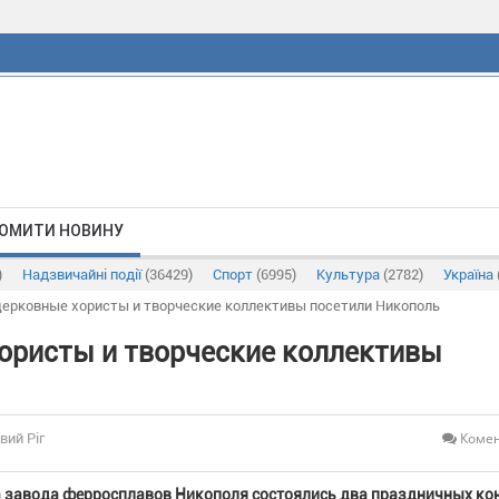
ОМИТИ НОВИНУ
)
Надзвичайні події
(36429)
Спорт
(6995)
Культура
(2782)
Україна
ерковные хористы и творческие коллективы посетили Никополь
ористы и творческие коллективы
Комен
вий Ріг
а завода ферросплавов Никополя состоялись два праздничных ко