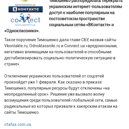
Тимошенко распорядилась перекрыть
украинским интернет-пользователям
доступ к наиболее популярным на
постсоветском пространстве
социальным сетям «ВКонтакте» и
«Одноклассники».
Такое поручение Тимошенко дала главе СБУ, назвав сайты
Vkontakte.ru, Odnoklassniki.ru и Connect.ua «вредоносными,
негативно влияющими на пользователей и способными
дестабилизировать социально-политическую ситуацию в
стране».
Отключение украинских пользователей от соцсетей
произойдет уже 1 февраля. Как сказано в приказе
Тимошенко, популярные ресурсы будут отключены «на
неопределенный срок». Решение уже вызвало волну
возмущения среди пользователей глобальной сети, самые
радикальные из которых призвали к хакерским атакам на
сайты Тимошенко.
irtafax.com.ua