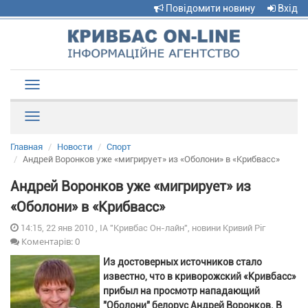
Повідомити новину
Вхід
Toggle
navigation
Рубрики
Главная
Новости
Спорт
Андрей Воронков уже «мигрирует» из «Оболони» в «Крибвасс»
Андрей Воронков уже «мигрирует» из
«Оболони» в «Крибвасс»
14:15, 22 янв 2010 , ІА "Кривбас Он-лайн", новини Кривий Ріг
Коментарів: 0
Из достоверных источников стало
известно, что в криворожский «Кривбасс»
прибыл на просмотр нападающий
"Оболони" белорус Андрей Воронков. В