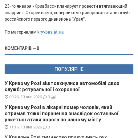
23-го января «Кривбасс» планирует провести втягивающий
спарринг. Скорее всего, соперником криворожан станет клуб
российского первого дивизиона "Урал".
По материалам
kryvbas.at.ua
КОМЕНТАРІВ — 0
ПОПУЛЯРНЕ
У Кривому Розі зіштовхнулися автомобілі двох
служб: рятувальної і охоронної
0
09:26, 13 янв 2026
У Кривому Розі в лікарні помер чоловік, який
отримав тяжкі поранення внаслідок останньої
ракетної атаки ворога по нашому місту
0
11:16, 13 янв 2026
У Кривому Розі тимчасово призупинять рух