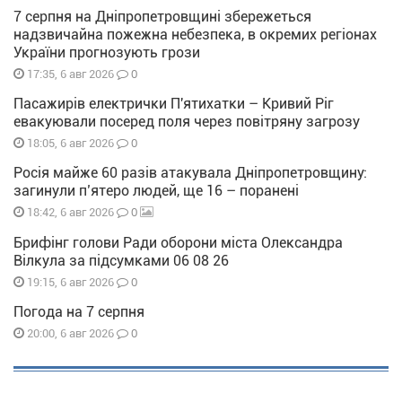
7 серпня на Дніпропетровщині збережеться
надзвичайна пожежна небезпека, в окремих регіонах
України прогнозують грози
0
17:35, 6 авг 2026
Пасажирів електрички П'ятихатки – Кривий Ріг
евакуювали посеред поля через повітряну загрозу
0
18:05, 6 авг 2026
Росія майже 60 разів атакувала Дніпропетровщину:
загинули п’ятеро людей, ще 16 – поранені
0
18:42, 6 авг 2026
Брифінг голови Ради оборони міста Олександра
Вілкула за підсумками 06 08 26
0
19:15, 6 авг 2026
Погода на 7 серпня
0
20:00, 6 авг 2026