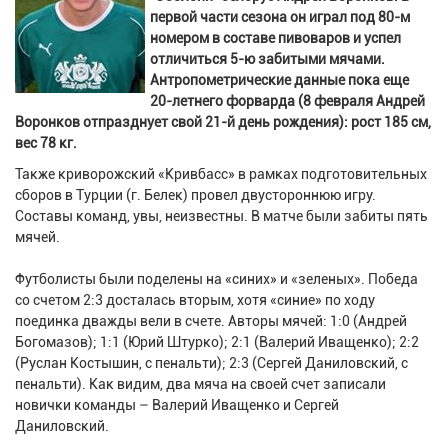
первой части сезона он играл под 80-м
номером в составе пивоваров и успел
отличиться 5-ю забитыми мячами.
Антропометрические данные пока еще
20-летнего форварда (8 февраля Андрей
Воронков отпразднует свой 21-й день рождения): рост 185 см,
вес 78 кг.
Также криворожский «Кривбасс» в рамках подготовительных
сборов в Турции (г. Белек) провел двустороннюю игру.
Составы команд, увы, неизвестны. В матче были забиты пять
мячей.
Футболисты были поделены на «синих» и «зеленых». Победа
со счетом 2:3 досталась вторым, хотя «синие» по ходу
поединка дважды вели в счете. Авторы мячей: 1:0 (Андрей
Богомазов); 1:1 (Юрий Штурко); 2:1 (Валерий Иващенко); 2:2
(Руслан Костышин, с пенальти); 2:3 (Сергей Даниловский, с
пенальти). Как видим, два мяча на своей счет записали
новички команды – Валерий Иващенко и Сергей
Даниловский.