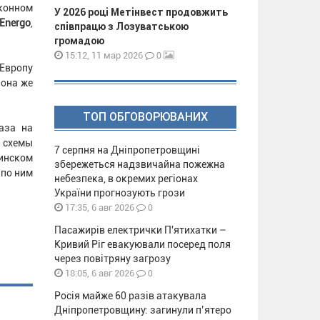
аконном
У 2026 році Метінвест продовжить
Energo
,
співпрацю з Лозуватською
громадою
0
15:12, 11 мар 2026
 Европу
 она же
ТОП ОБГОВОРЮВАНИХ
аза на
 схемы
7 серпня на Дніпропетровщині
аинском
збережеться надзвичайна пожежна
 по ним
небезпека, в окремих регіонах
України прогнозують грози
0
17:35, 6 авг 2026
Пасажирів електрички П'ятихатки –
Кривий Ріг евакуювали посеред поля
через повітряну загрозу
0
18:05, 6 авг 2026
Росія майже 60 разів атакувала
Дніпропетровщину: загинули п’ятеро