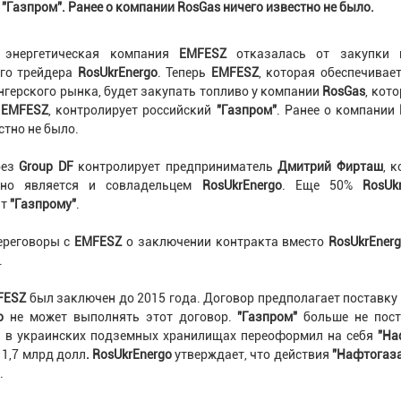
"Газпром". Ранее о компании RosGas ничего известно не было.
я энергетическая компания
EMFESZ
отказалась от закупки 
го трейдера
RosUkrEnergo
. Теперь
EMFESZ
, которая обеспечивае
нгерского рынка, будет закупать топливо у компании
RosGas
, кото
ю
EMFESZ
, контролирует российский
"Газпром"
. Ранее о компании
стно не было.
рез
Group DF
контролирует предприниматель
Дмитрий Фирташ
, 
нно является и совладельцем
RosUkrEnergo
. Еще 50%
RosUk
ит
"Газпрому"
.
ереговоры с
EMFESZ
о заключении контракта вместо
RosUkrEner
.
FESZ
был заключен до 2015 года. Договор предполагает поставку
o
не может выполнять этот договор.
"Газпром"
больше не пост
o
в украинских подземных хранилищах переоформил на себя
"На
 1,7 млрд долл
. RosUkrEnergo
утверждает, что действия
"Нафтогаз
.