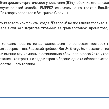
в
Венгерское энергетическое управление (ВЭУ)
, обвинив его в нез
изучение этой жалобы.
EMFESZ
, ссылаясь на контракт с
RosUkr
м"
экспортировал газ в Венгрию с Украины.
ого газового конфликта, когда
"Газпром"
не поставлял топливо в
дала в суд на
"Нафтогаз Украины"
за срыв поставок. Кроме того,
 конфликт возник из-за разногласий по вопросам поставок г
 был завершен, швейцарский трейдер
RosUkrEnergo
был исключен из
том именно эту компанию официально обвинили в российско-укр
стались контракты с рядом стран в Европе, однако обязательства
собственного топлива.