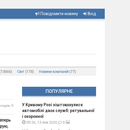
Повідомити новину
Вхід
(13866)
Світ
(178)
Новини компаній
(77)
ПОПУЛЯРНЕ
У Кривому Розі зіштовхнулися
тарів: 0
автомобілі двох служб: рятувальної
і охоронної
Теперь
0
09:26, 13 янв 2026
рую,