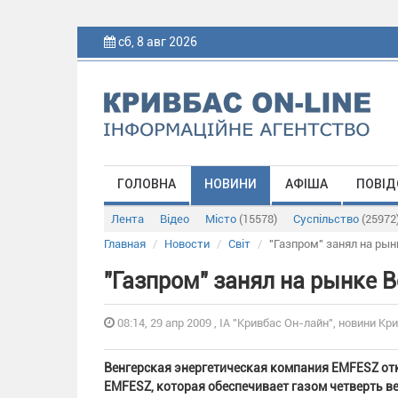
сб, 8 авг 2026
ГОЛОВНА
НОВИНИ
АФІША
ПОВІД
Лента
Відео
Місто
(15578)
Суспільство
(25972
Главная
Новости
Світ
"Газпром" занял на рын
"Газпром" занял на рынке 
08:14, 29 апр 2009 , ІА "Кривбас Он-лайн", новини Кри
Венгерская энергетическая компания EMFESZ отк
EMFESZ, которая обеспечивает газом четверть ве