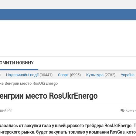
ОМИТИ НОВИНУ
)
Надзвичайні події
(36441)
Спорт
(6995)
Культура
(2782)
Україна
ке Венгрии место RosUkrEnergo
Венгрии место RosUkrEnergo
Комен
вий Ріг
азалась от закупки газа у швейцарского трейдера RosUkrEnergo. 
нгерского рынка, будет закупать топливо у компании RosGas, кото