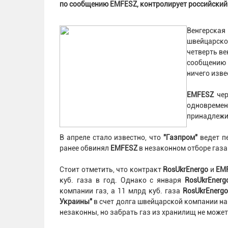
по сообщению EMFESZ, контролирует российский 
Венгерска
швейцарско
четверть ве
сообщени
ничего изве
EMFESZ
че
одновреме
принадлеж
В апреле стало известно, что
"Газпром"
ведет п
ранее обвинял
EMFESZ
в незаконном отборе газа
Стоит отметить, что контракт
RosUkrEnergo
и
EM
куб. газа в год. Однако с января
RosUkrEnerg
компании газ, а 11 млрд куб. газа
RosUkrEnerg
Украины"
в счет долга швейцарской компании на
незаконны, но забрать газ из хранилищ не может