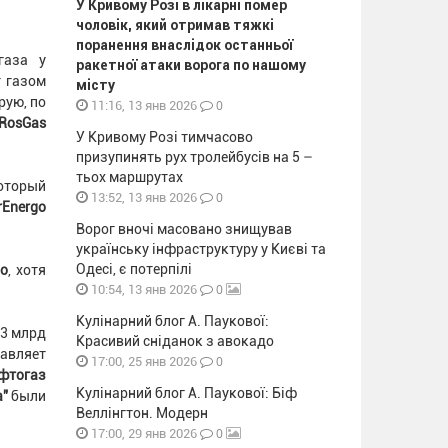
У Кривому Розі в лікарні помер
чоловік, який отримав тяжкі
поранення внаслідок останньої
газа у
ракетної атаки ворога по нашому
т газом
місту
рую, по
0
11:16, 13 янв 2026
RosGas
У Кривому Розі тимчасово
призупинять рух тролейбусів на 5 –
тьох маршрутах
который
0
13:52, 13 янв 2026
rEnergo
Ворог вночі масовано знищував
українську інфраструктуру у Києві та
Одесі, є потерпілі
go
, хотя
0
10:54, 13 янв 2026
Кулінарний блог А. Паукової:
 3 млрд
Красивий сніданок з авокадо
авляет
0
17:00, 25 янв 2026
фтогаз
Кулінарний блог А. Паукової: Біф
а"
были
Веллінгтон. Модерн
0
17:00, 29 янв 2026