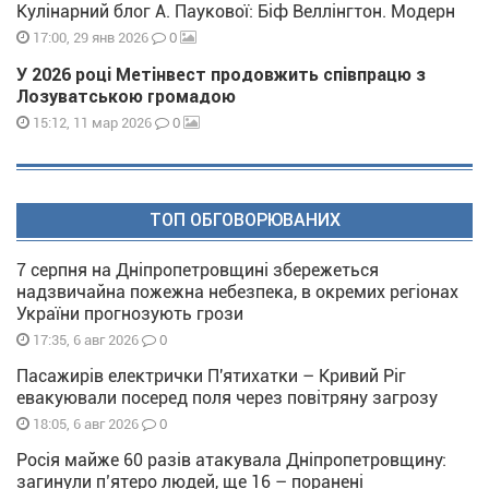
Кулінарний блог А. Паукової: Біф Веллінгтон. Модерн
0
17:00, 29 янв 2026
У 2026 році Метінвест продовжить співпрацю з
Лозуватською громадою
0
15:12, 11 мар 2026
ТОП ОБГОВОРЮВАНИХ
7 серпня на Дніпропетровщині збережеться
надзвичайна пожежна небезпека, в окремих регіонах
України прогнозують грози
0
17:35, 6 авг 2026
Пасажирів електрички П'ятихатки – Кривий Ріг
евакуювали посеред поля через повітряну загрозу
0
18:05, 6 авг 2026
Росія майже 60 разів атакувала Дніпропетровщину:
загинули п’ятеро людей, ще 16 – поранені