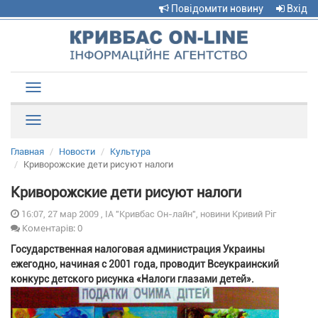
Повідомити новину
Вхід
Toggle
navigation
Рубрики
Главная
Новости
Культура
Криворожские дети рисуют налоги
Криворожские дети рисуют налоги
16:07, 27 мар 2009 , ІА "Кривбас Он-лайн", новини Кривий Ріг
Коментарів: 0
Государственная налоговая администрация Украины
ежегодно, начиная с 2001 года, проводит Всеукраинский
конкурс детского рисунка «Налоги глазами детей».