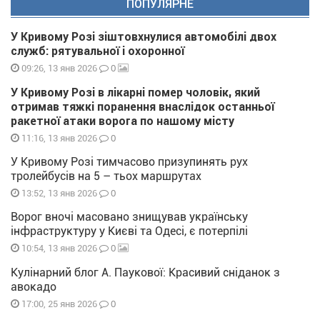
ПОПУЛЯРНЕ
У Кривому Розі зіштовхнулися автомобілі двох
служб: рятувальної і охоронної
0
09:26, 13 янв 2026
У Кривому Розі в лікарні помер чоловік, який
отримав тяжкі поранення внаслідок останньої
ракетної атаки ворога по нашому місту
0
11:16, 13 янв 2026
У Кривому Розі тимчасово призупинять рух
тролейбусів на 5 – тьох маршрутах
0
13:52, 13 янв 2026
Ворог вночі масовано знищував українську
інфраструктуру у Києві та Одесі, є потерпілі
0
10:54, 13 янв 2026
Кулінарний блог А. Паукової: Красивий сніданок з
авокадо
0
17:00, 25 янв 2026