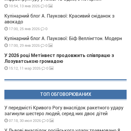
0
10:54, 13 янв 2026
Кулінарний блог А. Паукової: Красивий сніданок з
авокадо
0
17:00, 25 янв 2026
Кулінарний блог А. Паукової: Біф Веллінгтон. Модерн
0
17:00, 29 янв 2026
У 2026 році Метінвест продовжить співпрацю з
Лозуватською громадою
0
15:12, 11 мар 2026
ТОП ОБГОВОРЮВАНИХ
У передмісті Кривого Рогу внаслідок ракетного удару
загинули шестеро людей, серед них двоє дітей
0
07:18, 30 июл 2026
У Львові внаслідок російського удару травмовано 8