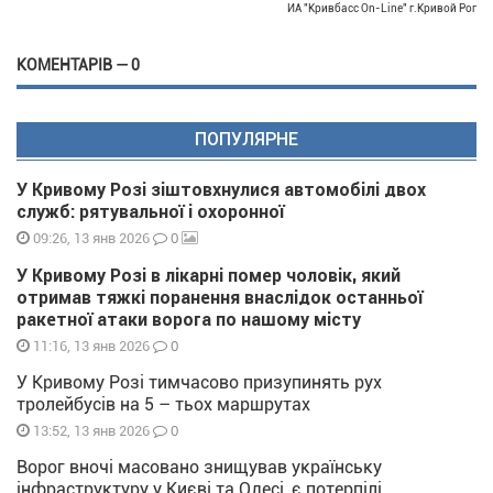
ИА "Кривбасс On-Line" г.Кривой Рог
КОМЕНТАРІВ — 0
ПОПУЛЯРНЕ
У Кривому Розі зіштовхнулися автомобілі двох
служб: рятувальної і охоронної
0
09:26, 13 янв 2026
У Кривому Розі в лікарні помер чоловік, який
отримав тяжкі поранення внаслідок останньої
ракетної атаки ворога по нашому місту
0
11:16, 13 янв 2026
У Кривому Розі тимчасово призупинять рух
тролейбусів на 5 – тьох маршрутах
0
13:52, 13 янв 2026
Ворог вночі масовано знищував українську
інфраструктуру у Києві та Одесі, є потерпілі