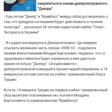
закрепиться в основе днепропетровского
"Днепра".
- Еще летом "Днепр" и "Кривбасс" между собой договорились о
том, что арендное соглашение будет действовать в течение
полугода", - рассказал 24-летний хорватский хавбек "Спорт-
Экспрессу в Украине".
- Я с радостью вернулся в Днепропетровск, где намерен
отыграть весеннюю часть сезона-2009/10, - поделился
своими впечатлениями Младен Бартулович. Надеюсь, что со
здоровьем у меня все будет нормально и мне удасться
принести пользу "Днепру". Сегодня вместе с
днепропетровской командой я прошел медобследование, а 14
января в ее составе улетаю на учебно-тренировочный сбор в
Турцию.
Кстати, 14 января в Турцию на первый учебно-тренировочный
сбор вылетают и возможные экс-коллеги Младена
Бартуловича по криворожскому "Кривбассу".