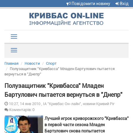
Повідомити новину
Вхід
Toggle
navigation
Рубрики
Главная
Новости
Спорт
Полузащитник "Кривбасса" Младен Бартулович пытается
вернуться в "Днепр"
Полузащитник "Кривбасса" Младен
Бартулович пытается вернуться в "Днепр"
10:27, 14 янв 2010 , ІА "Кривбас Он-лайн", новини Кривий Ріг
Коментарів: 0
Лучший игрок криворожского "Кривбасса"
в первой части сезона Младен
Бартулович снова попытается