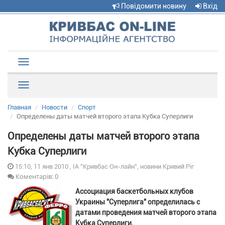
Повідомити новину
Вхід
Toggle
navigation
Рубрики
Главная
Новости
Спорт
Определены даты матчей второго этапа Кубка Суперлиги
Определены даты матчей второго этапа
Кубка Суперлиги
15:10, 11 янв 2010 , ІА "Кривбас Он-лайн", новини Кривий Ріг
Коментарів: 0
Ассоциация баскетбольных клубов
Украины "Суперлига" определилась с
датами проведения матчей второго этапа
Кубка Суперлиги.