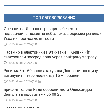
ТОП ОБГОВОРЮВАНИХ
7 серпня на Дніпропетровщині збережеться
надзвичайна пожежна небезпека, в окремих регіонах
України прогнозують грози
0
17:35, 6 авг 2026
Пасажирів електрички П'ятихатки – Кривий Ріг
евакуювали посеред поля через повітряну загрозу
0
18:05, 6 авг 2026
Росія майже 60 разів атакувала Дніпропетровщину:
загинули п’ятеро людей, ще 16 – поранені
0
18:42, 6 авг 2026
Брифінг голови Ради оборони міста Олександра
Вілкула за підсумками 06 08 26
0
19:15, 6 авг 2026