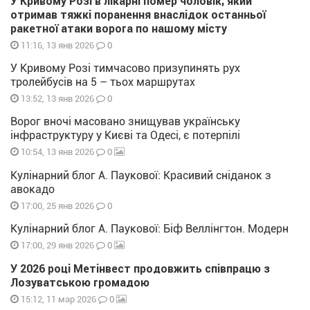
У Кривому Розі в лікарні помер чоловік, який
отримав тяжкі поранення внаслідок останньої
ракетної атаки ворога по нашому місту
0
11:16, 13 янв 2026
У Кривому Розі тимчасово призупинять рух
тролейбусів на 5 – тьох маршрутах
0
13:52, 13 янв 2026
Ворог вночі масовано знищував українську
інфраструктуру у Києві та Одесі, є потерпілі
0
10:54, 13 янв 2026
Кулінарний блог А. Паукової: Красивий сніданок з
авокадо
0
17:00, 25 янв 2026
Кулінарний блог А. Паукової: Біф Веллінгтон. Модерн
0
17:00, 29 янв 2026
У 2026 році Метінвест продовжить співпрацю з
Лозуватською громадою
0
15:12, 11 мар 2026