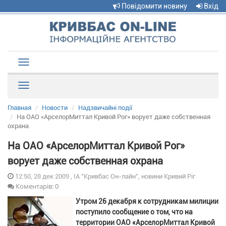
Повідомити новину
Вхід
Toggle
navigation
Рубрики
Главная
Новости
Надзвичайні події
На ОАО «АрселорМиттал Кривой Рог» ворует даже собственная
охрана
На ОАО «АрселорМиттал Кривой Рог»
ворует даже собственная охрана
12:50, 28 дек 2009 , ІА "Кривбас Он-лайн", новини Кривий Ріг
Коментарів: 0
Утром 26 декабря к сотрудникам милиции
поступило сообщение о том, что на
территории ОАО «АрселорМиттал Кривой