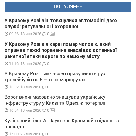
ПОПУЛЯРНЕ
У Кривому Розі зіштовхнулися автомобілі двох
служб: рятувальної і охоронної
0
09:26, 13 янв 2026
У Кривому Розі в лікарні помер чоловік, який
отримав тяжкі поранення внаслідок останньої
ракетної атаки ворога по нашому місту
0
11:16, 13 янв 2026
У Кривому Розі тимчасово призупинять рух
тролейбусів на 5 – тьох маршрутах
0
13:52, 13 янв 2026
Ворог вночі масовано знищував українську
інфраструктуру у Києві та Одесі, є потерпілі
0
10:54, 13 янв 2026
Кулінарний блог А. Паукової: Красивий сніданок з
авокадо
0
17:00, 25 янв 2026