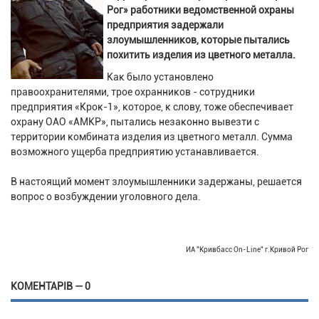
Рог» работники ведомственной охраны
предприятия задержали
злоумышленников, которые пытались
похитить изделия из цветного металла.
Как было установлено
правоохранителями, трое охранников - сотрудники
предприятия «Крок-1», которое, к слову, тоже обеспечивает
охрану ОАО «АМКР», пытались незаконно вывезти с
территории комбината изделия из цветного металл. Сумма
возможного ущерба предприятию устанавливается.
В настоящий момент злоумышленники задержаны, решается
вопрос о возбуждении уголовного дела.
ИА "Кривбасс On-Line" г.Кривой Рог
КОМЕНТАРІВ — 0