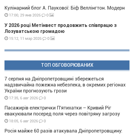
Кулінарний блог А. Паукової: Біф Веллінгтон. Модерн
0
17:00, 29 янв 2026
У 2026 році Метінвест продовжить співпрацю з
Лозуватською громадою
0
15:12, 11 мар 2026
ТОП ОБГОВОРЮВАНИХ
7 серпня на Дніпропетровщині збережеться
надзвичайна пожежна небезпека, в окремих регіонах
України прогнозують грози
0
17:35, 6 авг 2026
Пасажирів електрички П'ятихатки – Кривий Ріг
евакуювали посеред поля через повітряну загрозу
0
18:05, 6 авг 2026
Росія майже 60 разів атакувала Дніпропетровщину: