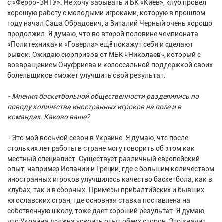
с «Ферро-ЗНТУ». Не хочу забывать и БК «Киев», клуб провёл
хорошую работу с молодыми игроками, которую в прошлом
году начал Саша Обрадович, а Виталий Черный очень хорошо
продолжил. Я думаю, что во второй половине чемпионата
«Политехника» и «Говерла» ещё покажут себя и сделают
рывок. Ожидаю сюрпризов от МБК «Николаев», который с
возвращением Онуфриева и колоссальной поддержкой своих
болельщиков сможет улучшить свой результат.
- Мнения баскетбольной общественности разделились по
поводу количества иностранных игроков на поле и в
командах. Каково ваше?
- Это мой восьмой сезон в Украине. Я думаю, что после
стольких лет работы в стране могу говорить об этом как
местный специалист. Существует различный европейский
опыт, например Испании и Греции, где с большим количеством
иностранных игроков улучшилось качество баскетбола, как в
клубах, так и в сборных. Примеры прибалтийских и бывших
югославских стран, где основная ставка поставлена на
собственную школу, тоже дает хороший результат. Я думаю,
что Украина должна усвоить опыт обеих сторон. Это значит,