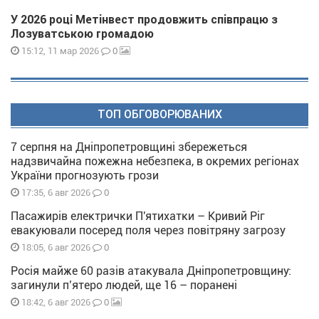
У 2026 році Метінвест продовжить співпрацю з
Лозуватською громадою
0
15:12, 11 мар 2026
ТОП ОБГОВОРЮВАНИХ
7 серпня на Дніпропетровщині збережеться
надзвичайна пожежна небезпека, в окремих регіонах
України прогнозують грози
0
17:35, 6 авг 2026
Пасажирів електрички П'ятихатки – Кривий Ріг
евакуювали посеред поля через повітряну загрозу
0
18:05, 6 авг 2026
Росія майже 60 разів атакувала Дніпропетровщину:
загинули п’ятеро людей, ще 16 – поранені
0
18:42, 6 авг 2026