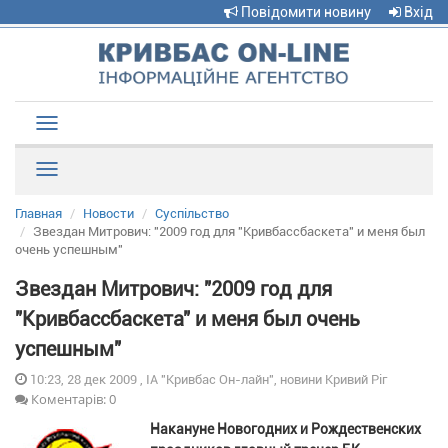
Повідомити новину
Вхід
Toggle
navigation
Рубрики
Главная
Новости
Суспільство
Звездан Митрович: "2009 год для "Кривбассбаскета" и меня был
очень успешным"
Звездан Митрович: "2009 год для
"Кривбассбаскета" и меня был очень
успешным"
10:23, 28 дек 2009 , ІА "Кривбас Он-лайн", новини Кривий Ріг
Коментарів: 0
Накануне Новогодних и Рождественских