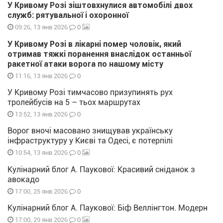
У Кривому Розі зіштовхнулися автомобілі двох
служб: рятувальної і охоронної
0
09:26, 13 янв 2026
У Кривому Розі в лікарні помер чоловік, який
отримав тяжкі поранення внаслідок останньої
ракетної атаки ворога по нашому місту
0
11:16, 13 янв 2026
У Кривому Розі тимчасово призупинять рух
тролейбусів на 5 – тьох маршрутах
0
13:52, 13 янв 2026
Ворог вночі масовано знищував українську
інфраструктуру у Києві та Одесі, є потерпілі
0
10:54, 13 янв 2026
Кулінарний блог А. Паукової: Красивий сніданок з
авокадо
0
17:00, 25 янв 2026
Кулінарний блог А. Паукової: Біф Веллінгтон. Модерн
0
17:00, 29 янв 2026