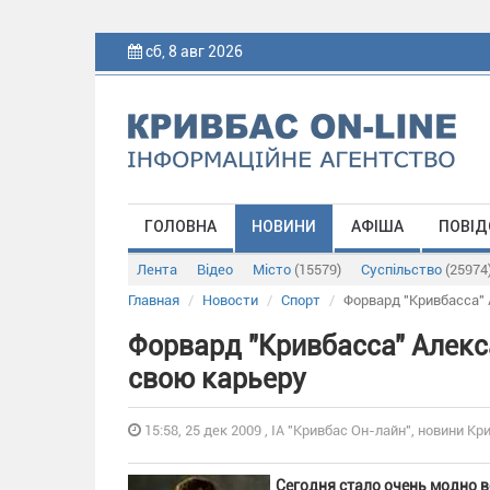
сб, 8 авг 2026
ГОЛОВНА
НОВИНИ
АФІША
ПОВІД
Лента
Відео
Місто
(15579)
Суспільство
(25974
Главная
Новости
Спорт
Форвард "Кривбасса" 
Форвард "Кривбасса" Алекс
свою карьеру
15:58, 25 дек 2009 , ІА "Кривбас Он-лайн", новини Кри
Сегодня стало очень модно в