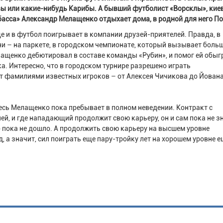
вы или какие-нибудь Карибы. А бывший футболист «Ворсклы», кие
басса» Александр Мелащенко отдыхает дома, в родной для него По
ще и в футбол поигрывает в компании друзей-приятелей. Правда, в
ни – на паркете, в городском чемпионате, который вызывает боль
лащенко дебютировал в составе команды «Рубин», и помог ей обыг
ка. Интересно, что в городском турнире разрешено играть
т фамилиями известных игроков – от Алексея Чичикова до Йован
десь Мелащенко пока пребывает в полном неведении. Контракт с
й, и где нападающий продолжит свою карьеру, он и сам пока не зн
ло пока не дошло. А продолжить свою карьеру на высшем уровне
д, а значит, сил поиграть еще пару-тройку лет на хорошем уровне 