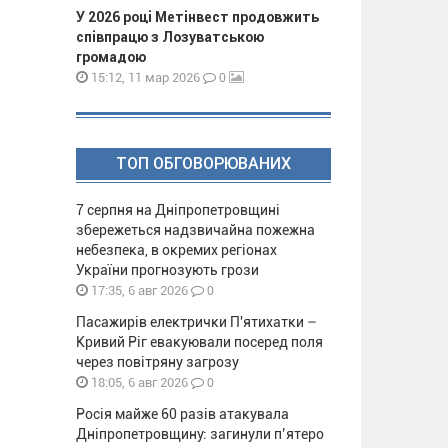
У 2026 році Метінвест продовжить
співпрацю з Лозуватською
громадою
0
15:12, 11 мар 2026
ТОП ОБГОВОРЮВАНИХ
7 серпня на Дніпропетровщині
збережеться надзвичайна пожежна
небезпека, в окремих регіонах
України прогнозують грози
0
17:35, 6 авг 2026
Пасажирів електрички П'ятихатки –
Кривий Ріг евакуювали посеред поля
через повітряну загрозу
0
18:05, 6 авг 2026
Росія майже 60 разів атакувала
Дніпропетровщину: загинули п’ятеро