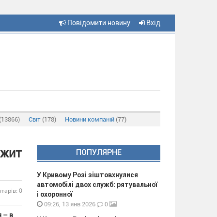
Повідомити новину
Вхід
(13866)
Світ
(178)
Новини компаній
(77)
лжит
ПОПУЛЯРНЕ
У Кривому Розі зіштовхнулися
автомобілі двох служб: рятувальної
тарів: 0
і охоронної
0
09:26, 13 янв 2026
 – в