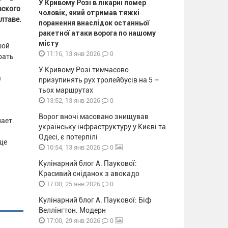
У Кривому Розі в лікарні помер
вского
чоловік, який отримав тяжкі
лтаве.
поранення внаслідок останньої
ракетної атаки ворога по нашому
місту
шой
0
11:16, 13 янв 2026
рать
У Кривому Розі тимчасово
а
призупинять рух тролейбусів на 5 –
тьох маршрутах
0
13:52, 13 янв 2026
Ворог вночі масовано знищував
ает.
українську інфраструктуру у Києві та
Одесі, є потерпілі
еще
0
10:54, 13 янв 2026
Кулінарний блог А. Паукової:
Красивий сніданок з авокадо
0
17:00, 25 янв 2026
Кулінарний блог А. Паукової: Біф
Веллінгтон. Модерн
0
17:00, 29 янв 2026