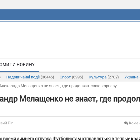
ОМИТИ НОВИНУ
)
Надзвичайні події
(36445)
Спорт
(6995)
Культура
(2782)
Україна
Александр Мелащенко не знает, где продолжит свою карьеру
андр Мелащенко не знает, где продо
Комен
вий Ріг
о время зимнего отпуска футболистам отправляться в теплые края