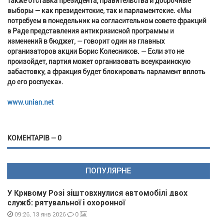
также отставка президента, правительства и досрочные
выборы — как президентские, так и парламентские. «Мы
потребуем в понедельник на согласительном совете фракций
в Раде представления антикризисной программы и
изменений в бюджет, — говорит один из главных
организаторов акции Борис Колесников. — Если это не
произойдет, партия может организовать всеукраинскую
забастовку, а фракция будет блокировать парламент вплоть
до его роспуска».
www.unian.net
КОМЕНТАРІВ — 0
ПОПУЛЯРНЕ
У Кривому Розі зіштовхнулися автомобілі двох
служб: рятувальної і охоронної
0
09:26, 13 янв 2026