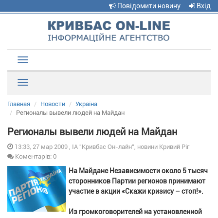
Повідомити новину
Вхід
Toggle
navigation
Рубрики
Главная
Новости
Україна
Регионалы вывели людей на Майдан
Регионалы вывели людей на Майдан
13:33, 27 мар 2009 , ІА "Кривбас Он-лайн", новини Кривий Ріг
Коментарів: 0
На Майдане Независимости около 5 тысяч
сторонников Партии регионов принимают
участие в акции «Скажи кризису – стоп!».
Из громкоговорителей на установленной