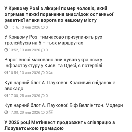
У Кривому Розі в лікарні помер чоловік, який
отримав тяжкі поранення внаслідок останньої
ракетної атаки ворога по нашому місту
0
11:16, 13 янв 2026
У Кривому Розі тимчасово призупинять рух
тролейбусів на 5 – тьох маршрутах
0
13:52, 13 янв 2026
Ворог вночі масовано знищував українську
інфраструктуру у Києві та Одесі, є потерпілі
0
10:54, 13 янв 2026
Кулінарний блог А. Паукової: Красивий сніданок з
авокадо
0
17:00, 25 янв 2026
Кулінарний блог А. Паукової: Біф Веллінгтон. Модерн
0
17:00, 29 янв 2026
У 2026 році Метінвест продовжить співпрацю з
Лозуватською громадою