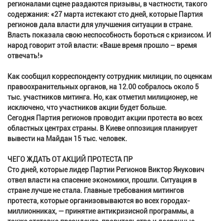
регионалами сцене раздаются призывы, в частности, такого
содержания: «27 марта истекают сто дней, которые Партия
регионов дала власти для улучшения ситуации в стране.
Власть показала свою неспособность бороться с кризисом. И
народ говорит этой власти: «Ваше время прошло – время
отвечать!»
Как сообщил корреспонденту сотрудник милиции, по оценкам
правоохранительных органов, на 12.00 собралось около 5
тыс. участников митинга. Но, как отметил милиционер, не
исключено, что участников акции будет больше.
Сегодня Партия регионов проводит акции протеста во всех
областных центрах страны. В Киеве оппозиция планирует
вывести на Майдан 15 тыс. человек.
ЧЕГО ЖДАТЬ ОТ АКЦИЙ ПРОТЕСТА ПР
Сто дней, которые лидер Партии Регионов Виктор Янукович
отвел власти на спасение экономики, прошли. Ситуация в
стране лучше не стала. Главные требования митингов
протеста, которые организовываются во всех городах-
миллионниках, — принятие антикризисной программы, а