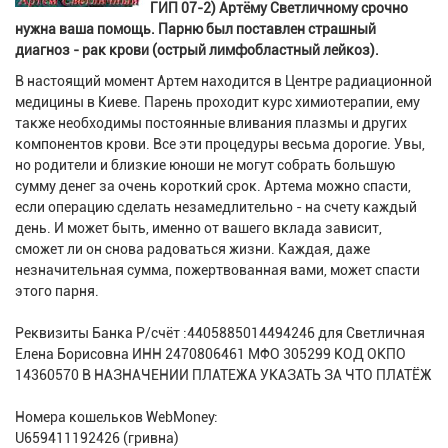
ГИП 07-2) Артёму Светличному срочно
нужна ваша помощь. Парню был поставлен страшный
диагноз - рак крови (острый лимфобластный лейкоз).
В настоящий момент Артем находится в Центре радиационной
медицины в Киеве. Парень проходит курс химиотерапии, ему
также необходимы постоянные вливания плазмы и других
компонентов крови. Все эти процедуры весьма дорогие. Увы,
но родители и близкие юноши не могут собрать большую
сумму денег за очень короткий срок. Артема можно спасти,
если операцию сделать незамедлительно - на счету каждый
день. И может быть, именно от вашего вклада зависит,
сможет ли он снова радоваться жизни. Каждая, даже
незначительная сумма, пожертвованная вами, может спасти
этого парня.
Реквизиты Банка Р/счёт :4405885014494246 для Светличная
Елена Борисовна ИНН 2470806461 МФО 305299 КОД ОКПО
14360570 В НАЗНАЧЕНИИ ПЛАТЕЖА УКАЗАТЬ ЗА ЧТО ПЛАТЁЖ
Номера кошельков WebMoney:
U659411192426 (гривна)