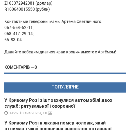
Z163372942381 (доллар)
R160640015550 (рубли)
Контактные телефоны мамы Артема Светличного:
067-564-52-11;
068-417-29-14;
65-83-04.
Давайте победим диагноз «рак крови» вместе с Артёмом!
КОМЕНТАРІВ — 0
ПОПУЛЯРНЕ
У Кривому Розі зіштовхнулися автомобілі двох
служб: рятувальної і охоронної
0
09:26, 13 янв 2026
У Кривому Розі в лікарні помер чоловік, який
отримав тяжкі поранення внаслідок останньої