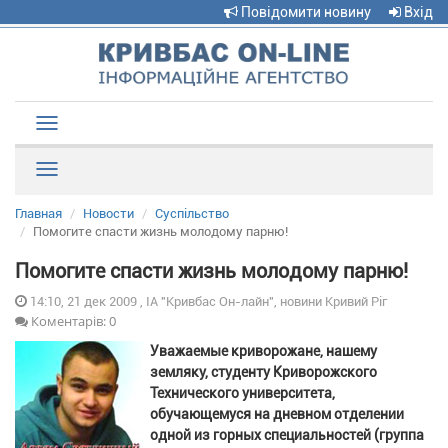
Повідомити новину
Вхід
Toggle
navigation
Рубрики
Главная
Новости
Суспільство
Помогите спасти жизнь молодому парню!
Помогите спасти жизнь молодому парню!
14:10, 21 дек 2009 , ІА "Кривбас Он-лайн", новини Кривий Ріг
Коментарів: 0
Уважаемые криворожане, нашему
земляку, студенту Криворожского
Технического университета,
обучающемуся на дневном отделении
одной из горных специальностей (группа