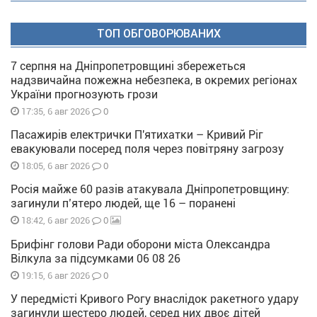
ТОП ОБГОВОРЮВАНИХ
7 серпня на Дніпропетровщині збережеться
надзвичайна пожежна небезпека, в окремих регіонах
України прогнозують грози
0
17:35, 6 авг 2026
Пасажирів електрички П'ятихатки – Кривий Ріг
евакуювали посеред поля через повітряну загрозу
0
18:05, 6 авг 2026
Росія майже 60 разів атакувала Дніпропетровщину:
загинули п’ятеро людей, ще 16 – поранені
0
18:42, 6 авг 2026
Брифінг голови Ради оборони міста Олександра
Вілкула за підсумками 06 08 26
0
19:15, 6 авг 2026
У передмісті Кривого Рогу внаслідок ракетного удару
загинули шестеро людей, серед них двоє дітей