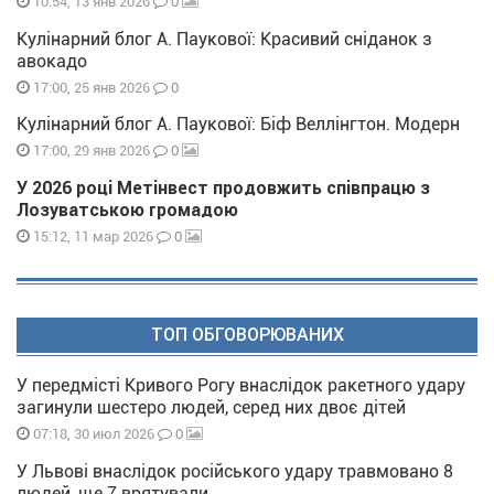
0
10:54, 13 янв 2026
Кулінарний блог А. Паукової: Красивий сніданок з
авокадо
0
17:00, 25 янв 2026
Кулінарний блог А. Паукової: Біф Веллінгтон. Модерн
0
17:00, 29 янв 2026
У 2026 році Метінвест продовжить співпрацю з
Лозуватською громадою
0
15:12, 11 мар 2026
ТОП ОБГОВОРЮВАНИХ
У передмісті Кривого Рогу внаслідок ракетного удару
загинули шестеро людей, серед них двоє дітей
0
07:18, 30 июл 2026
У Львові внаслідок російського удару травмовано 8
людей, ще 7 врятували