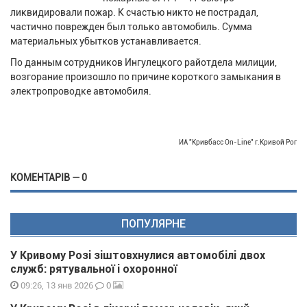
ликвидировали пожар. К счастью никто не пострадал,
частично поврежден был только автомобиль. Сумма
материальных убытков устанавливается.
По данным сотрудников Ингулецкого райотдела милиции,
возгорание произошло по причине короткого замыкания в
электропроводке автомобиля.
ИА "Кривбасс On-Line" г.Кривой Рог
КОМЕНТАРІВ — 0
ПОПУЛЯРНЕ
У Кривому Розі зіштовхнулися автомобілі двох
служб: рятувальної і охоронної
0
09:26, 13 янв 2026