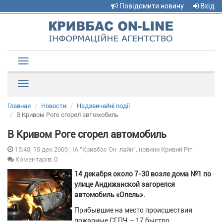
Повідомити новину
Вхід
Toggle
navigation
Рубрики
Главная
Новости
Надзвичайні події
В Кривом Роге сгорел автомобиль
В Кривом Роге сгорел автомобиль
15:48, 15 дек 2009 , ІА "Кривбас Он-лайн", новини Кривий Ріг
Коментарів: 0
14 декабря около 7-30 возле дома №1 по
улице Андижанской загорелся
автомобиль «Опель».
Прибывшие на место происшествия
пожарные СГПЧ – 17 быстро