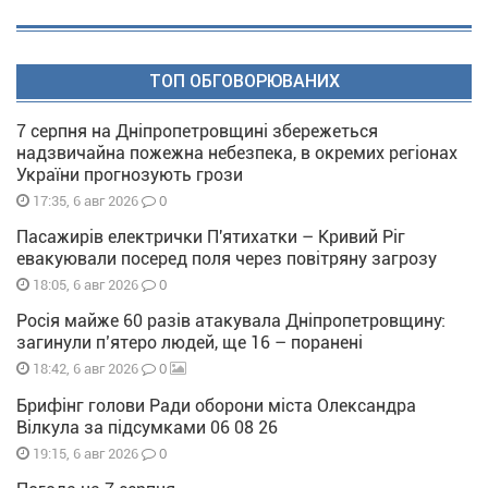
ТОП ОБГОВОРЮВАНИХ
7 серпня на Дніпропетровщині збережеться
надзвичайна пожежна небезпека, в окремих регіонах
України прогнозують грози
0
17:35, 6 авг 2026
Пасажирів електрички П'ятихатки – Кривий Ріг
евакуювали посеред поля через повітряну загрозу
0
18:05, 6 авг 2026
Росія майже 60 разів атакувала Дніпропетровщину:
загинули п’ятеро людей, ще 16 – поранені
0
18:42, 6 авг 2026
Брифінг голови Ради оборони міста Олександра
Вілкула за підсумками 06 08 26
0
19:15, 6 авг 2026