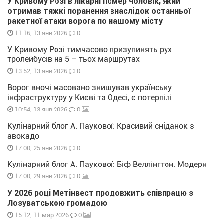
У Кривому Розі в лікарні помер чоловік, який
отримав тяжкі поранення внаслідок останньої
ракетної атаки ворога по нашому місту
0
11:16, 13 янв 2026
У Кривому Розі тимчасово призупинять рух
тролейбусів на 5 – тьох маршрутах
0
13:52, 13 янв 2026
Ворог вночі масовано знищував українську
інфраструктуру у Києві та Одесі, є потерпілі
0
10:54, 13 янв 2026
Кулінарний блог А. Паукової: Красивий сніданок з
авокадо
0
17:00, 25 янв 2026
Кулінарний блог А. Паукової: Біф Веллінгтон. Модерн
0
17:00, 29 янв 2026
У 2026 році Метінвест продовжить співпрацю з
Лозуватською громадою
0
15:12, 11 мар 2026