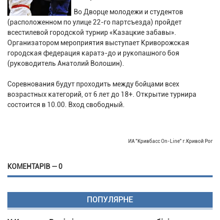
Во Дворце молодежи и студентов
(расположенном по улице 22-го партсъезда) пройдет
всестилевой городской турнир «Казацкие забавы».
Организатором мероприятия выступает Криворожская
городская федерация каратэ-до и рукопашного боя
(руководитель Анатолий Волошин).
Соревнования будут проходить между бойцами всех
возрастных категорий, от 6 лет до 18+. Открытие турнира
состоится в 10.00. Вход свободный.
ИА "Кривбасс On-Line" г.Кривой Рог
КОМЕНТАРІВ — 0
ПОПУЛЯРНЕ