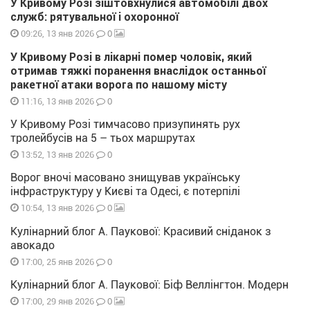
У Кривому Розі зіштовхнулися автомобілі двох
служб: рятувальної і охоронної
0
09:26, 13 янв 2026
У Кривому Розі в лікарні помер чоловік, який
отримав тяжкі поранення внаслідок останньої
ракетної атаки ворога по нашому місту
0
11:16, 13 янв 2026
У Кривому Розі тимчасово призупинять рух
тролейбусів на 5 – тьох маршрутах
0
13:52, 13 янв 2026
Ворог вночі масовано знищував українську
інфраструктуру у Києві та Одесі, є потерпілі
0
10:54, 13 янв 2026
Кулінарний блог А. Паукової: Красивий сніданок з
авокадо
0
17:00, 25 янв 2026
Кулінарний блог А. Паукової: Біф Веллінгтон. Модерн
0
17:00, 29 янв 2026