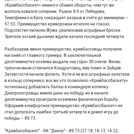
«Кривбассбаскет» немного сбавил обороты, чем тут же
воспользовался соперник. Рывок 9:0 от Лебедева,
Тимофеенко и Кроу сокращает разрыв в счёте до минимума –
57:53. Преимущество криворожан исчезло на глазах.
Подсластил пилюлю Жужа, реализовав штрафные броски.
Зрители затаив дыхание ждали начала последней четверти.
Разбазарив явное преимущество, кривбассовцы получили
нагоняй от главного тренера. В заключительной
десятиминутке хозяева выдали «на гора» 30 очков. Вновь
трёхочковым отличился Кондратовец, ему помог и Зайцев.
Затем гости начали фолить. Хотя и не все штрафные залетали
в кольцо соперника, все же это позволило «Кривбассбаскету»
потихоньку добавлять баллы в командную копилку.
Днепропетровцы имели шанс на победу, но в начале
десятиминутки проиграли хозяевам физическую борьбу.
Оформив комфортное преимущество «Кривбассбаскет» не
стал допускать ошибки третьей четверти и довел игру до
победы – 89:73.
"Кривбассбаскет" - БК "Днепр" - 89:73 (27:18, 16:13, 16:22,