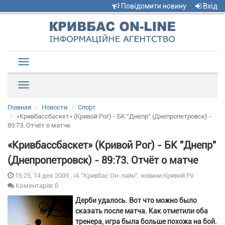
Повідомити новину
Вхід
Toggle
navigation
Рубрики
Главная
Новости
Спорт
«Кривбассбаскет» (Кривой Рог) - БК "Днепр" (Днепропетровск) -
89:73. Отчёт о матче
«Кривбассбаскет» (Кривой Рог) - БК "Днепр"
(Днепропетровск) - 89:73. Отчёт о матче
15:25, 14 дек 2009 , ІА "Кривбас Он-лайн", новини Кривий Ріг
Коментарів: 0
Дерби удалось. Вот что можно было
сказать после матча. Как отметили оба
тренера, игра была больше похожа на бой.