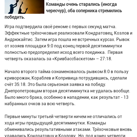
Команды очень старались (иногда
чересчур), оба соперника стремились
победить.
Игра подтвердила своё реноме с первых секунд матча.
Эффектные трёхочковые реализовали Кондратовец, Козлов и
Андрюкайтис. Затем игра пошла не встречных курсах. Рывок
от хозяев площадки 9:0 под конец первой десятиминутки
полностью предопределил исход всего поединка. Первая
четверть оказалась за «Кривбассбаскетом» – 27:18.
Начало второго тайма ознаменовалось рывком 8:0 в пользу
криворожан, Кораблев и Копривица потрудившись, сделали
счёт 35:18. Это была серьезная заявка на победу.
Днепропетровцам вторая десятиминутка не удалась вообще.
Было много брака, особенно в нападении, как результат - 13
набранных очков за всю четверть.
Первые минуты третьей четверти ничем не отличались от
хода игры предыдущей десятиминутки. Команды
обменивались результативными атаками. Трёхочковые вновь
удавались Кондратовцу и Козлову. Но, под конец четверти