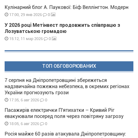
Кулінарний блог А. Паукової: Біф Веллінгтон. Модерн
0
17:00, 29 янв 2026
У 2026 році Метінвест продовжить співпрацю з
Лозуватською громадою
0
15:12, 11 мар 2026
ТОП ОБГОВОРЮВАНИХ
7 серпня на Дніпропетровщині збережеться
надзвичайна пожежна небезпека, в окремих регіонах
України прогнозують грози
0
17:35, 6 авг 2026
Пасажирів електрички П'ятихатки – Кривий Ріг
евакуювали посеред поля через повітряну загрозу
0
18:05, 6 авг 2026
Росія майже 60 разів атакувала Дніпропетровщину: