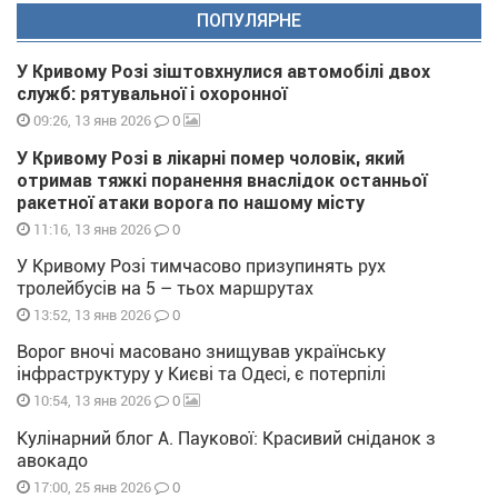
ПОПУЛЯРНЕ
У Кривому Розі зіштовхнулися автомобілі двох
служб: рятувальної і охоронної
0
09:26, 13 янв 2026
У Кривому Розі в лікарні помер чоловік, який
отримав тяжкі поранення внаслідок останньої
ракетної атаки ворога по нашому місту
0
11:16, 13 янв 2026
У Кривому Розі тимчасово призупинять рух
тролейбусів на 5 – тьох маршрутах
0
13:52, 13 янв 2026
Ворог вночі масовано знищував українську
інфраструктуру у Києві та Одесі, є потерпілі
0
10:54, 13 янв 2026
Кулінарний блог А. Паукової: Красивий сніданок з
авокадо
0
17:00, 25 янв 2026