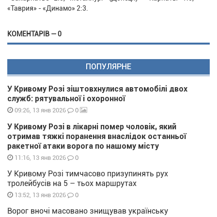
«Таврия» - «Динамо» 2:3.
КОМЕНТАРІВ — 0
ПОПУЛЯРНЕ
У Кривому Розі зіштовхнулися автомобілі двох
служб: рятувальної і охоронної
0
09:26, 13 янв 2026
У Кривому Розі в лікарні помер чоловік, який
отримав тяжкі поранення внаслідок останньої
ракетної атаки ворога по нашому місту
0
11:16, 13 янв 2026
У Кривому Розі тимчасово призупинять рух
тролейбусів на 5 – тьох маршрутах
0
13:52, 13 янв 2026
Ворог вночі масовано знищував українську