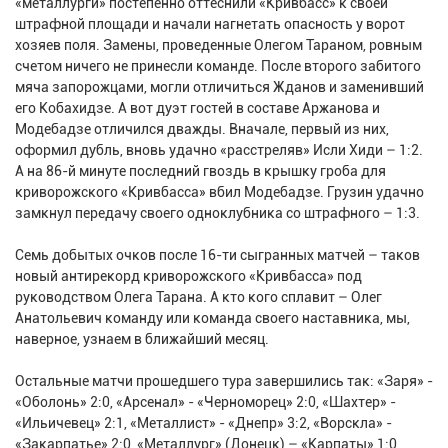
«металлурги» постепенно оттеснили «Кривбасс» к своей
штрафной площади и начали нагнетать опасность у ворот
хозяев поля. Замены, проведенные Олегом Тараном, ровным
счетом ничего не принесли команде. После второго забитого
мяча запорожцами, могли отличиться Жданов и заменивший
его Кобахидзе. А вот дуэт гостей в составе Аржанова и
Модебадзе отличился дважды. Вначале, первый из них,
оформил дубль, вновь удачно «расстреляв» Исли Хиди – 1:2.
А на 86-й минуте последний гвоздь в крышку гроба для
криворожского «Кривбасса» вбил Модебадзе. Грузин удачно
замкнул передачу своего одноклубника со штрафного – 1:3.
Семь добытых очков после 16-ти сыгранных матчей – таков
новый антирекорд криворожского «Кривбасса» под
руководством Олега Тарана. А кто кого сплавит – Олег
Анатольевич команду или команда своего наставника, мы,
наверное, узнаем в ближайший месяц.
Остальные матчи прошедшего тура завершились так: «Заря» -
«Оболонь» 2:0, «Арсенал» - «Черноморец» 2:0, «Шахтер» -
«Ильичевец» 2:1, «Металлист» - «Днепр» 3:2, «Ворскла» -
«Закарпатье» 2:0, «Металлург» (Донецк) – «Карпаты» 1:0,