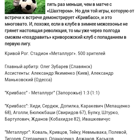
пять раз меньше, чем в матче с
«Шахтером». Но для той игры, которую от
встречи к встрече демонстрирует «Кривбасс», и это
многовато. И, похоже, если в клубе в зимнее межсезонье не
грянет настоящая революция, то мы уже через полгода
сможем «поздравить» криворожский клуб с попаданием в
первую лигу.
Кривой Рог. Стадион «Металлург». 500 зрителей
Главный арбитр: Олег Зубарев (Славянск)
Ассистенты: Александр Якименко (Киев), Александр
Маньковский (Одесса)
"Кривбасс" - Металлург" (Запорожье) 1:3 (1:1)
"Кривбасс": Хиди, Сердюк, Допилка, Каракевич (Мелащенко
68), Аголли, Бюлюкбаши (Свиридов 67), Булку, Штурко,
Бартулович, Жданов (Кобахидзе 82), Ивашкевичус
"Металлург": Коваль, Кривцов, Тейку, Невмывака, Полевой,
Тигорев, Степаненко, Опанасенко, Аржанов, Каськов