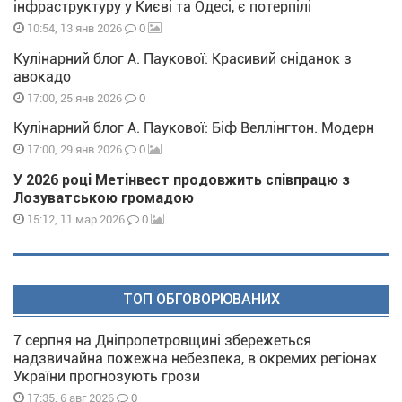
інфраструктуру у Києві та Одесі, є потерпілі
0
10:54, 13 янв 2026
Кулінарний блог А. Паукової: Красивий сніданок з
авокадо
0
17:00, 25 янв 2026
Кулінарний блог А. Паукової: Біф Веллінгтон. Модерн
0
17:00, 29 янв 2026
У 2026 році Метінвест продовжить співпрацю з
Лозуватською громадою
0
15:12, 11 мар 2026
ТОП ОБГОВОРЮВАНИХ
7 серпня на Дніпропетровщині збережеться
надзвичайна пожежна небезпека, в окремих регіонах
України прогнозують грози
0
17:35, 6 авг 2026