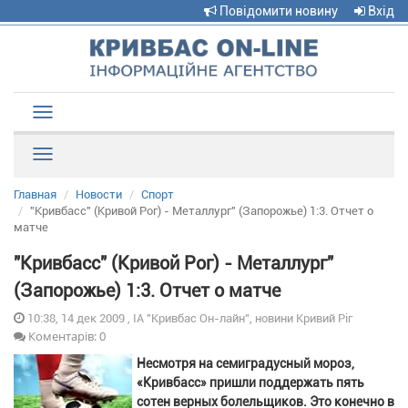
Повідомити новину
Вхід
Toggle
navigation
Рубрики
Главная
Новости
Спорт
"Кривбасс" (Кривой Рог) - Металлург" (Запорожье) 1:3. Отчет о
матче
"Кривбасс" (Кривой Рог) - Металлург"
(Запорожье) 1:3. Отчет о матче
10:38, 14 дек 2009 , ІА "Кривбас Он-лайн", новини Кривий Ріг
Коментарів: 0
Несмотря на семиградусный мороз,
«Кривбасс» пришли поддержать пять
сотен верных болельщиков. Это конечно в