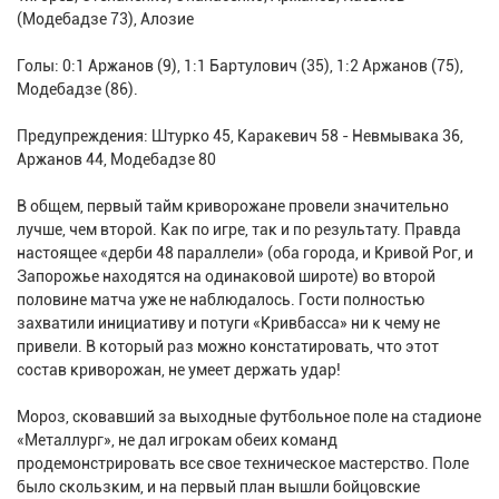
(Модебадзе 73), Алозие
Голы: 0:1 Аржанов (9), 1:1 Бартулович (35), 1:2 Аржанов (75),
Модебадзе (86).
Предупреждения: Штурко 45, Каракевич 58 - Невмывака 36,
Аржанов 44, Модебадзе 80
В общем, первый тайм криворожане провели значительно
лучше, чем второй. Как по игре, так и по результату. Правда
настоящее «дерби 48 параллели» (оба города, и Кривой Рог, и
Запорожье находятся на одинаковой широте) во второй
половине матча уже не наблюдалось. Гости полностью
захватили инициативу и потуги «Кривбасса» ни к чему не
привели. В который раз можно констатировать, что этот
состав криворожан, не умеет держать удар!
Мороз, сковавший за выходные футбольное поле на стадионе
«Металлург», не дал игрокам обеих команд
продемонстрировать все свое техническое мастерство. Поле
было скользким, и на первый план вышли бойцовские