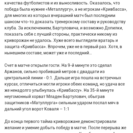
качества футболистов и их выносливость. Оказалось, что
победа была нужнее «Металлургу», а не игрокам «Кривбасса»,
для многих из которых вчерашний матч был последним
шансом что-то доказать тренерскому составу и руководству
клуба. За исключением, Бартуловича, и возможно Допилки,
показать себя с лучшей стороны, практически никому из
криворожан не удалось. Хуже всего выглядели вратарь и
защита «Кривбасса». Впрочем, уже не в первый раз. Хотя, в
нынешнем составе, может уже и последний…
Счет в матче открыли гости. На 9-й минуте это сделал
Аржанов, сильно пробивший метров с двадцати из
центральной линии - 0:1. Дальше игра пошла на встречных
курсах, отличиться могли игроки обеих команд, но удача все
же ненадолго улыбнулась «Кривбассу». На 35-й минуте
неугомонный хорват Младен Бартулович, обыграв
защитников «Матуллурга» сильным ударом послал мяч в
дальний угол ворот Коваля – 1:1
До конца первого тайма криворожане демонстрировали
желание и умение добыть победу в матче. После перерыва же