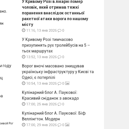
У Кривому Розі в лікарні помер
чоловік, який отримав тяжкі
ано.
поранення внаслідок останньої
ракетної атаки ворога по нашому
ин
місту
0
11:16, 13 янв 2026
У Кривому Розі тимчасово
призупинять рух тролейбусів на 5 –
тьох маршрутах
0
13:52, 13 янв 2026
м году
Ворог вночі масовано знищував
українську інфраструктуру у Києві та
Одесі, є потерпілі
ец
0
10:54, 13 янв 2026
Кулінарний блог А. Паукової:
ра
Красивий сніданок з авокадо
0
17:00, 25 янв 2026
Кулінарний блог А. Паукової: Біф
Веллінгтон. Модерн
Кривой Рог
0
17:00, 29 янв 2026