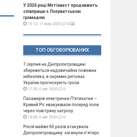
У 2026 році Метінвест продовжить
співпрацю з Лозуватською
громадою
0
15:12, 11 мар 2026
ТОП ОБГОВОРЮВАНИХ
7 серпня на Дніпропетровщині
збережеться надзвичайна пожежна
небезпека, в окремих регіонах
України прогнозують грози
0
17:35, 6 авг 2026
Пасажирів електрички П'ятихатки –
Кривий Ріг евакуювали посеред поля
через повітряну загрозу
0
18:05, 6 авг 2026
Росія майже 60 разів атакувала
Дніпропетровщину: загинули п’ятеро