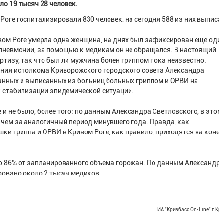
ло 19 тысяч 28 человек.
Роге госпитализировали 830 человек, на сегодня 588 из них выпис
вом Роге умерла одна женщина, на днях был зафиксирован еще од
 пневмонии, за помощью к медикам он не обращался. В настоящий
ртизу, так что был ли мужчина болен гриппом пока неизвестно.
ния исполкома Криворожского городского совета Александра
анных и выписанных из больниц больных гриппом и ОРВИ на
к стабилизации эпидемической ситуации.
 и не было, более того: по данным Александра Светловского, в это
чем за аналогичный период минувшего года. Правда, как
ки гриппа и ОРВИ в Кривом Роге, как правило, приходятся на кон
то 86% от запланированного объема горожан. По данным Александ
ровано около 2 тысяч медиков.
ИА "Кривбасс On-Line" г.