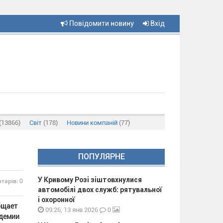
Повідомити новину
Вхід
(13866)
Світ
(178)
Новини компаній
(77)
ПОПУЛЯРНЕ
У Кривому Розі зіштовхнулися
тарів: 0
автомобілі двох служб: рятувальної
і охоронної
бщает
0
09:26, 13 янв 2026
идемии