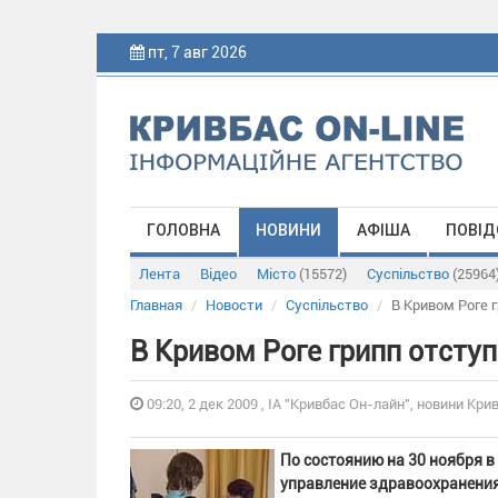
пт, 7 авг 2026
ГОЛОВНА
НОВИНИ
АФІША
ПОВІД
Лента
Відео
Місто
(15572)
Суспільство
(25964
Главная
Новости
Суспільство
В Кривом Роге 
В Кривом Роге грипп отсту
09:20, 2 дек 2009 , ІА "Кривбас Он-лайн", новини Крив
По состоянию на 30 ноября в
управление здравоохранения