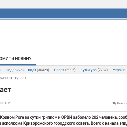
ОМИТИ НОВИНУ
)
Надзвичайні події
(36429)
Спорт
(6995)
Культура
(2782)
Україна
грипп отступает
пает
Комен
ий Ріг
 Кривом Роге за сутки гриппом и ОРВИ заболело 202 человека, соо
 исполкома Криворожского городского совета. Всего с начала эп