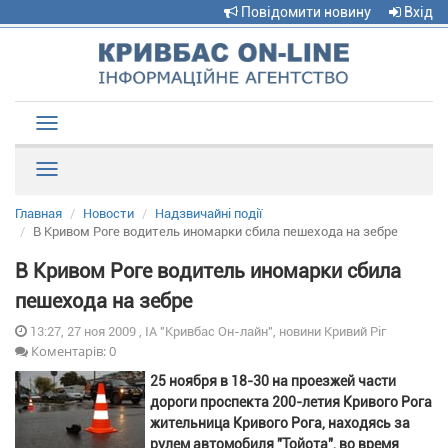
Повідомити новину
Вхід
Toggle
navigation
Рубрики
Главная
Новости
Надзвичайні події
В Кривом Роге водитель иномарки сбила пешехода на зебре
В Кривом Роге водитель иномарки сбила
пешехода на зебре
13:27, 27 ноя 2009 , ІА "Кривбас Он-лайн", новини Кривий Ріг
Коментарів: 0
25 ноября в 18-30 на проезжей части
дороги проспекта 200-летия Кривого Рога
жительница Кривого Рога, находясь за
рулем автомобиля "Тойота", во время