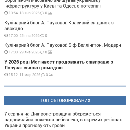
Ворог вночі масовано знищував українську
інфраструктуру у Києві та Одесі, є потерпілі
0
10:54, 13 янв 2026
Кулінарний блог А. Паукової: Красивий сніданок з
авокадо
0
17:00, 25 янв 2026
Кулінарний блог А. Паукової: Біф Веллінгтон. Модерн
0
17:00, 29 янв 2026
У 2026 році Метінвест продовжить співпрацю з
Лозуватською громадою
0
15:12, 11 мар 2026
ТОП ОБГОВОРЮВАНИХ
7 серпня на Дніпропетровщині збережеться
надзвичайна пожежна небезпека, в окремих регіонах
України прогнозують грози