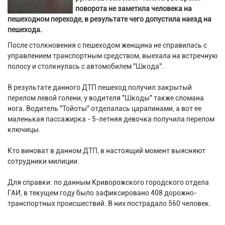
поворота не заметила человека на
пешеходном переходе, в результате чего допустила наезд на
пешехода.
После столкновения с пешеходом женщина не справилась с
управлением транспортным средством, выехала на встречную
полосу и столкнулась с автомобилем "Шкода".
В результате данного ДТП пешеход получил закрытый
перелом левой голени, у водителя "Шкоды" также сломана
нога. Водитель "Тойоты" отделалась царапинами, а вот ее
маленькая пассажирка - 5-летняя девочка получила перелом
ключицы.
Кто виноват в данном ДТП, в настоящий момент выясняют
сотрудники милиции.
Для справки: по данным Криворожского городского отдела
ГАИ, в текущем году было зафиксировано 408 дорожно-
транспортных происшествий. В них пострадало 560 человек.