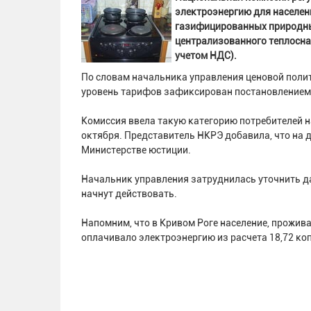
электроэнергию для населен
газифицированных природным
централизованного теплоснаб
учетом НДС).
По словам начальника управления ценовой поли
уровень тарифов зафиксирован постановлением 
Комиссия ввела такую категорию потребителей н
октября. Представитель НКРЭ добавила, что на 
Министерстве юстиции.
Начальник управления затруднилась уточнить да
начнут действовать.
Напомним, что в Кривом Роге население, прожи
оплачивало электроэнергию из расчета 18,72 коп