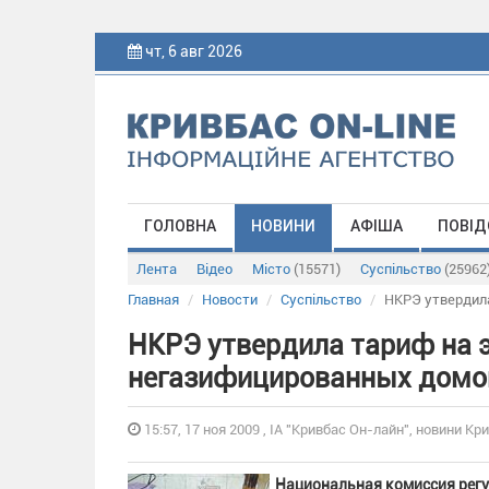
чт, 6 авг 2026
ГОЛОВНА
НОВИНИ
АФІША
ПОВІД
Лента
Відео
Місто
(15571)
Суспільство
(25962
Главная
Новости
Суспільство
НКРЭ утвердил
НКРЭ утвердила тариф на 
негазифицированных домо
15:57, 17 ноя 2009 , ІА "Кривбас Он-лайн", новини Кри
Национальная комиссия регу