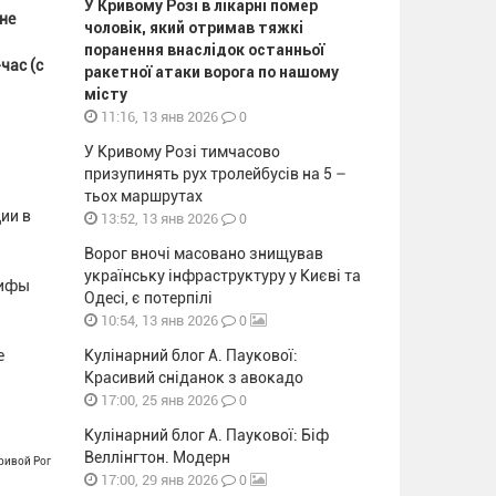
У Кривому Розі в лікарні помер
не
чоловік, який отримав тяжкі
поранення внаслідок останньої
час (с
ракетної атаки ворога по нашому
місту
0
11:16, 13 янв 2026
У Кривому Розі тимчасово
призупинять рух тролейбусів на 5 –
тьох маршрутах
ии в
0
13:52, 13 янв 2026
Ворог вночі масовано знищував
українську інфраструктуру у Києві та
рифы
Одесі, є потерпілі
0
10:54, 13 янв 2026
е
Кулінарний блог А. Паукової:
Красивий сніданок з авокадо
0
17:00, 25 янв 2026
Кулінарний блог А. Паукової: Біф
Веллінгтон. Модерн
Кривой Рог
0
17:00, 29 янв 2026