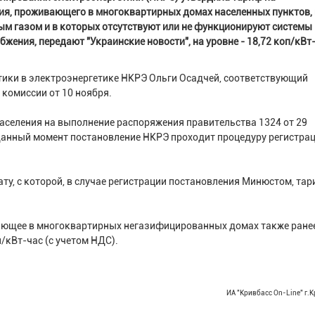
ия, проживающего в многоквартирных домах населенных пунктов, 
 газом и в которых отсутствуют или не функционируют системы
жения, передают "Украинские новости", на уровне - 18,72 коп/кВт-
тики в электроэнергетике НКРЭ Ольги Осадчей, соответствующий
комиссии от 10 ноября.
аселения на выполнение распоряжения правительства 1324 от 29
данный момент постановление НКРЭ проходит процедуру регистрац
ту, с которой, в случае регистрации постановления Минюстом, та
вающее в многоквартирных негазифицированных домах также ране
/кВт-час (с учетом НДС).
ИА "Кривбасс On-Line" г.