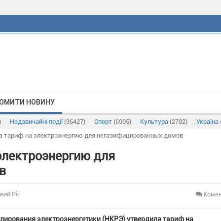
ОМИТИ НОВИНУ
)
Надзвичайні події
(36427)
Спорт
(6995)
Культура
(2782)
Україна
а тариф на электроэнергию для негазифицированных домов
электроэнергию для
в
Комен
вий Ріг
лирования электроэнергетики (НКРЭ) утвердила тариф на