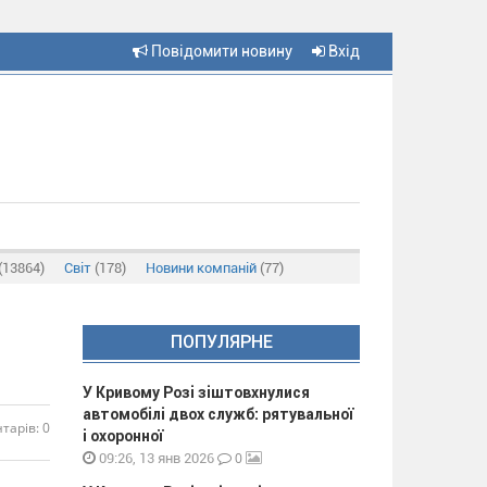
Повідомити новину
Вхід
(13864)
Світ
(178)
Новини компаній
(77)
ПОПУЛЯРНЕ
У Кривому Розі зіштовхнулися
автомобілі двох служб: рятувальної
тарів: 0
і охоронної
0
09:26, 13 янв 2026