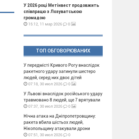
У 2026 році Метінвест продовжить
співпрацю з Лозуватською
громадою
0
15:12, 11 мар 2026
ТОП ОБГОВОРЮВАНИХ
У передмісті Кривого Рогу внаслідок
ракетного удару загинули шестеро
людей, серед них двоє дітей
0
07:18, 30 июл 2026
У Львові внаслідок російського удару
травмовано 8 людей, ще 7 врятували
0
07:37, 30 июл 2026
Нічна атака на Дніпропетровщину:
ракета вбила шістьох людей,
Нікопольщину атакували дрони
0
07:51, 30 июл 2026