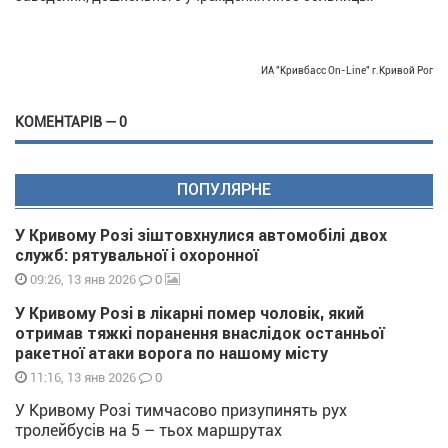
ИА "Кривбасс On-Line" г.Кривой Рог
КОМЕНТАРІВ — 0
ПОПУЛЯРНЕ
У Кривому Розі зіштовхнулися автомобілі двох
служб: рятувальної і охоронної
0
09:26, 13 янв 2026
У Кривому Розі в лікарні помер чоловік, який
отримав тяжкі поранення внаслідок останньої
ракетної атаки ворога по нашому місту
0
11:16, 13 янв 2026
У Кривому Розі тимчасово призупинять рух
тролейбусів на 5 – тьох маршрутах