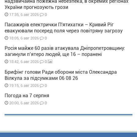
надзвичайна пожежна небезпека, в окремих регіонах
України прогнозують грози
0
17:35, 6 авг 2026
Пасажирів електрички П'ятихатки – Кривий Ріг
евакуювали посеред поля через повітряну загрозу
0
18:05, 6 авг 2026
Росія майже 60 разів атакувала Дніпропетровщину:
загинули п’ятеро людей, ще 16 – поранені
0
18:42, 6 авг 2026
Брифінг голови Ради оборони міста Олександра
Вілкула за підсумками 06 08 26
0
19:15, 6 авг 2026
Погода на 7 серпня
0
20:00, 6 авг 2026