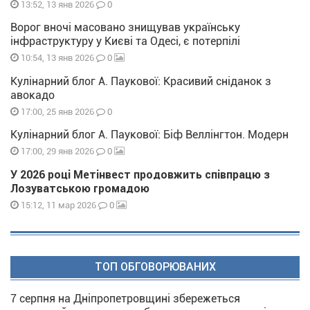
0
13:52, 13 янв 2026
Ворог вночі масовано знищував українську
інфраструктуру у Києві та Одесі, є потерпілі
0
10:54, 13 янв 2026
Кулінарний блог А. Паукової: Красивий сніданок з
авокадо
0
17:00, 25 янв 2026
Кулінарний блог А. Паукової: Біф Веллінгтон. Модерн
0
17:00, 29 янв 2026
У 2026 році Метінвест продовжить співпрацю з
Лозуватською громадою
0
15:12, 11 мар 2026
ТОП ОБГОВОРЮВАНИХ
7 серпня на Дніпропетровщині збережеться