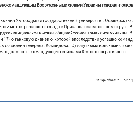
лавнокомандующим Вооруженными силами Украины генерал-полко
закончил Ужгородский государственный университет. Офицерскую 
иром мотострелкового взвода в Прикарпатском военном округе. В
Орджоникидзевское высшее общевойсковое командное училище. В
ии 17-ю танковую дивизию, которой впоследствии успешно команд
сь до звания генерала. Командовал Сухопутными войсками с июня
нимал должность командующего войсками Южного оперативного
ИА "Кривбасс On-Line" г.