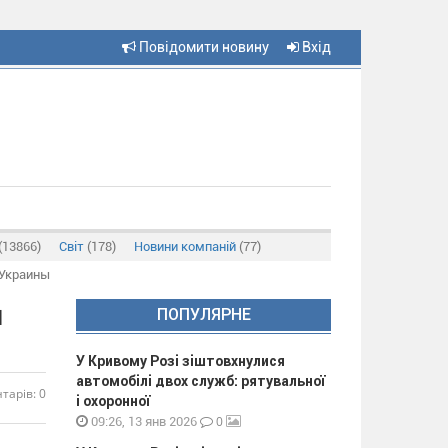
Повідомити новину
Вхід
(13866)
Світ
(178)
Новини компаній
(77)
 Украины
л
ПОПУЛЯРНЕ
У Кривому Розі зіштовхнулися
автомобілі двох служб: рятувальної
тарів: 0
і охоронної
0
09:26, 13 янв 2026