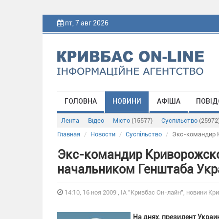
пт, 7 авг 2026
ГОЛОВНА
НОВИНИ
АФІША
ПОВІД
Лента
Відео
Місто
(15577)
Суспільство
(25972
Главная
Новости
Суспільство
Экс-командир К
Экс-командир Криворожско
начальником Генштаба Ук
14:10, 16 ноя 2009 , ІА "Кривбас Он-лайн", новини Кри
На днях, президент Укра