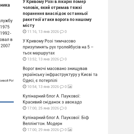
У Кривому Розі в лікарні помер
вника
чоловік, який отримав тяжкі
поранення внаслідок останньої
ракетної атаки ворога по нашому
службу
місту
 1975
0
11:16, 13 янв 2026
 1992-
овал в
У Кривому Розі тимчасово
 2007
призупинять рух тролейбусів на 5 –
тьох маршрутах
0
13:52, 13 янв 2026
Ворог вночі масовано знищував
українську інфраструктуру у Києві та
Одесі, є потерпілі
Кривой Рог
0
10:54, 13 янв 2026
Кулінарний блог А. Паукової:
Красивий сніданок з авокадо
0
17:00, 25 янв 2026
Кулінарний блог А. Паукової: Біф
Веллінгтон. Модерн
0
17:00, 29 янв 2026