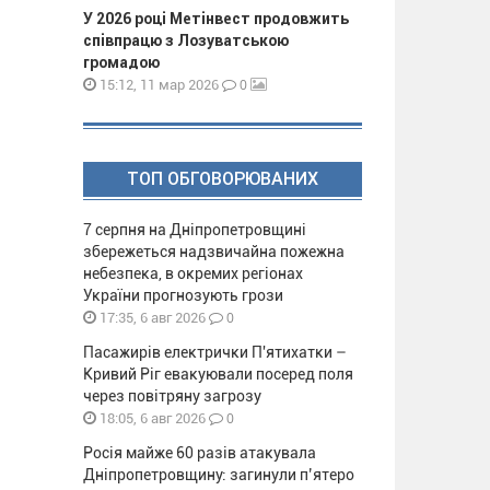
У 2026 році Метінвест продовжить
співпрацю з Лозуватською
громадою
0
15:12, 11 мар 2026
ТОП ОБГОВОРЮВАНИХ
7 серпня на Дніпропетровщині
збережеться надзвичайна пожежна
небезпека, в окремих регіонах
України прогнозують грози
0
17:35, 6 авг 2026
Пасажирів електрички П'ятихатки –
Кривий Ріг евакуювали посеред поля
через повітряну загрозу
0
18:05, 6 авг 2026
Росія майже 60 разів атакувала
Дніпропетровщину: загинули п’ятеро