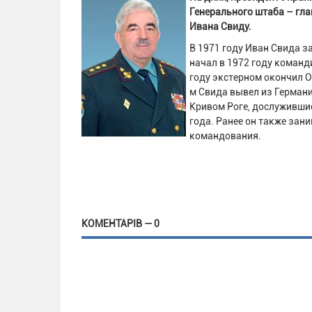
Генерального штаба – г
Ивана Свиду.
В 1971 году Иван Свида 
начал в 1972 году команд
году экстерном окончил 
м Свида вывел из Герман
Кривом Роге, дослуживши
года. Ранее он также за
командования.
КОМЕНТАРІВ — 0