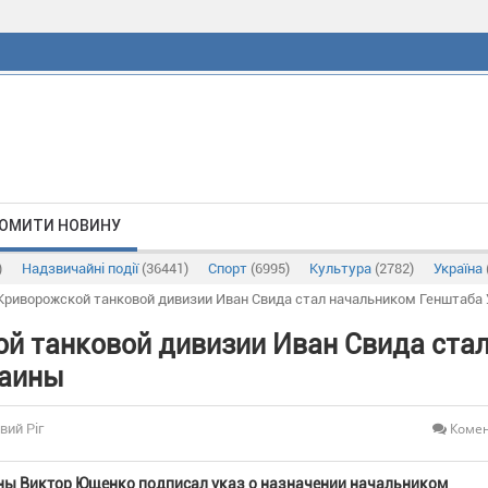
ОМИТИ НОВИНУ
)
Надзвичайні події
(36441)
Спорт
(6995)
Культура
(2782)
Україна
риворожской танковой дивизии Иван Свида стал начальником Генштаба
й танковой дивизии Иван Свида ста
раины
Комен
вий Ріг
ины Виктор Ющенко подписал указ о назначении начальником