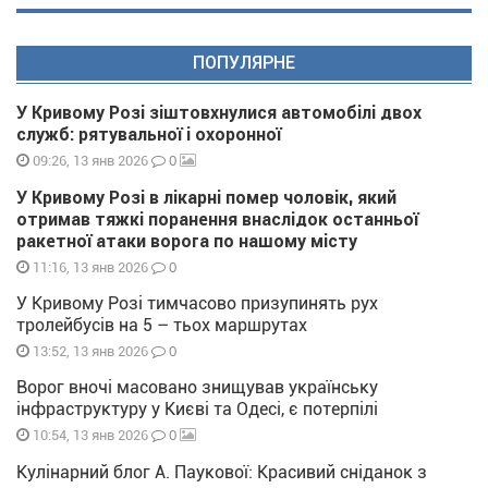
ПОПУЛЯРНЕ
У Кривому Розі зіштовхнулися автомобілі двох
служб: рятувальної і охоронної
0
09:26, 13 янв 2026
У Кривому Розі в лікарні помер чоловік, який
отримав тяжкі поранення внаслідок останньої
ракетної атаки ворога по нашому місту
0
11:16, 13 янв 2026
У Кривому Розі тимчасово призупинять рух
тролейбусів на 5 – тьох маршрутах
0
13:52, 13 янв 2026
Ворог вночі масовано знищував українську
інфраструктуру у Києві та Одесі, є потерпілі
0
10:54, 13 янв 2026
Кулінарний блог А. Паукової: Красивий сніданок з