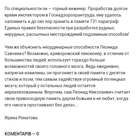
По специальности он — горный инженер. Проработав долгое
время инспектором в Госнадзорохрантруда, ему удалось
запомнить и до сих пор хранить в памяти 731 параграф
Единых правил безопасности при разработке рудных,
нерудных, рассыпных месторождений подземным способом!
Чем же объяснить неординарные способности Леонида
Савченко? Возможно, криворожский пенсионер, в отличие от
большинства людей, использует гораздо больше
возможностей своего головного мозга. Ведь ежедневно,
напрягая извилины, он прогоняет в своей памяти с десяток
стихов и поэм, тем самым задействуя огромный потенциал
мозга, который у остальных людей остается
нереализованным. Впрочем, сам Леонид Николаевич считает
свою превосходную память даром божьим и не любит, когда
его «мозги простаивают без дела»…
Ирина Ренатова
КОМЕНТАРІВ — 0