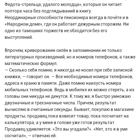
Федота-стрельца, удалого молодца», которые он читает
полтора часа без подглядываний в книгу.
Неординарные способности пенсионера всегда в почёте и в
«Народном доме», где он работает дежурным сторожем. Ни
одно из тамошних торжеств не обходится без его
выступлений.
Впрочем, криворожанин силён в запоминании не только
литературных произведений, но и номеров телефонов, а также
математических формул.
— Сколько себя помню, я никогда не носил при себе записной
книжки, — говорит он. — Все необходимые номера телефонов,
адреса я храню в памяти. Даже помню наизусть номера
мобильных телефонов. Ведь в мобилке их можно стереть, а из
головы они никуда не денутся. К тому же, я быстро умножаю
двузначные и трехзначные числа. Причем, результат
вычисляю в считанные секунды. Бывает, покупаю в магазине
продукты, продавец пока взвесит товар, пока посчитает на
калькулятора, а у меня в голове уже готов результат.
Продавец удивляется: «Это вы угадали?». «Нет, это я в уме
сосчитал», — отвечаю ей.