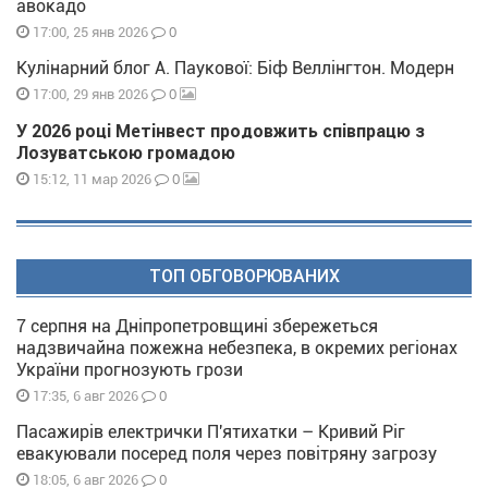
авокадо
0
17:00, 25 янв 2026
Кулінарний блог А. Паукової: Біф Веллінгтон. Модерн
0
17:00, 29 янв 2026
У 2026 році Метінвест продовжить співпрацю з
Лозуватською громадою
0
15:12, 11 мар 2026
ТОП ОБГОВОРЮВАНИХ
7 серпня на Дніпропетровщині збережеться
надзвичайна пожежна небезпека, в окремих регіонах
України прогнозують грози
0
17:35, 6 авг 2026
Пасажирів електрички П'ятихатки – Кривий Ріг
евакуювали посеред поля через повітряну загрозу
0
18:05, 6 авг 2026