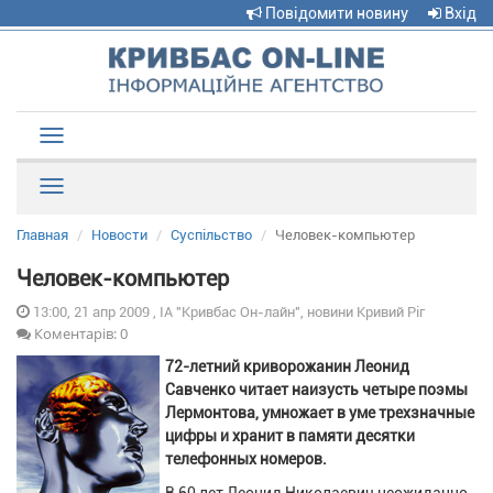
Повідомити новину
Вхід
Toggle
navigation
Рубрики
Главная
Новости
Суспільство
Человек-компьютер
Человек-компьютер
13:00, 21 апр 2009 , ІА "Кривбас Он-лайн", новини Кривий Ріг
Коментарів: 0
72-летний криворожанин Леонид
Савченко читает наизусть четыре поэмы
Лермонтова, умножает в уме трехзначные
цифры и хранит в памяти десятки
телефонных номеров.