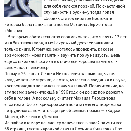
В 60 лет Леонид Николаевич неожиданно
для себя увлёкся поэзией. По счастливой
случайности в руки ему тогда попал
сборник стихов лириков Востока, в
котором была напечатана поэма Михаила Лермонтова
«Мцыри».
—В то время обстоятельства сложились так, что я почти 12 лет
жил без телевизора, и мой скромный досуг скрашивали
только книги. К тому же, захотелось проверить, каковы
возможности моей памяти и заучить поэму наизусть. Ведь
ещё со школьной скамьи я отличался хорошей памятью, -
вспоминает пенсионер.
Поэму в 26 главах Леонид Николаевич запоминал, читая
каждые четыре строчки, а потом, мысленно соединяя их в уме,
воспроизводил по памяти главу за главой. Поразительно, но
эту поэму, заученную ещё в 1996 году, он до сих пор держит у
себя в голове. А поскольку считает Михаила Лермонтова
«поэтом от бога», криворожский почитатель его творчества
потрудился запомнить ещё три объёмные поэмы — «Хаджи
Абрек», «Беглец» и «Демон».
Из любви к юмору пенсионер запечатлел в своей памяти все
68 страниц текста народной сказки Леонида Филатова «Про