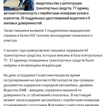
свидетельства о регистрации
транспортных средств, 77 единиц
автомототранспорта с перебитыми номерами узлов и
агрегатов, 35 поддельных удостоверений водителя и 9
липовых доверенностей.
Также гаишники выявили 2 подделанные медицинские
справки и более 500 талонов прохождения технического
осмотра.
С начала года криворожские гаишники задержали 64
транспортных средства, которые внесены в базу контрольных
ТС. 32 единицы похищенных транспортных средств были
найдены и возвращены владельцам.
На днях сотрудники Госавтоинспекции во время
патрулирования на проспекте Металлургов при проверке
документов задержали очередной автомобиль-двойник.
Водитель БМВ - женщина, управляла машиной по
доверенности, от объяснений отказалась. В настоящий
момент происхождение автомобиля с перебитыми номерами
устанавливают сотрудники Жовтневого райотдела милиции.