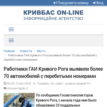
Повідомити новину
Вхід
Toggle
navigation
Рубрики
Главная
Новости
Місто
Работники ГАИ Кривого Рога выявили более 70 автомобилей с
перебитыми номерами
Работники ГАИ Кривого Рога выявили более
70 автомобилей с перебитыми номерами
08:45, 9 ноя 2009 , ІА "Кривбас Он-лайн", новини Кривий Ріг
Коментарів: 0
По сообщению Госавтоинспекторов
Кривого Рога, с начала года ими было
обнаружено 23 поддельных