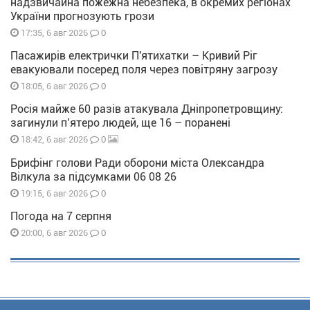
надзвичайна пожежна небезпека, в окремих регіонах
України прогнозують грози
0
17:35, 6 авг 2026
Пасажирів електрички П'ятихатки – Кривий Ріг
евакуювали посеред поля через повітряну загрозу
0
18:05, 6 авг 2026
Росія майже 60 разів атакувала Дніпропетровщину:
загинули п’ятеро людей, ще 16 – поранені
0
18:42, 6 авг 2026
Брифінг голови Ради оборони міста Олександра
Вілкула за підсумками 06 08 26
0
19:15, 6 авг 2026
Погода на 7 серпня
0
20:00, 6 авг 2026