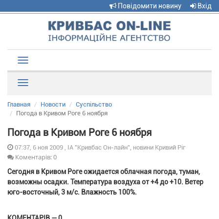
Повідомити новину
Вхід
Toggle
navigation
Рубрики
Главная
Новости
Суспільство
Погода в Кривом Роге 6 ноября
Погода в Кривом Роге 6 ноября
07:37, 6 ноя 2009 , ІА "Кривбас Он-лайн", новини Кривий Ріг
Коментарів: 0
Сегодня в Кривом Роге ожидается облачная погода, туман,
возможны осадки. Температура воздуха от +4 до +10. Ветер
юго-восточный, 3 м/с. Влажность 100%.
КОМЕНТАРІВ — 0