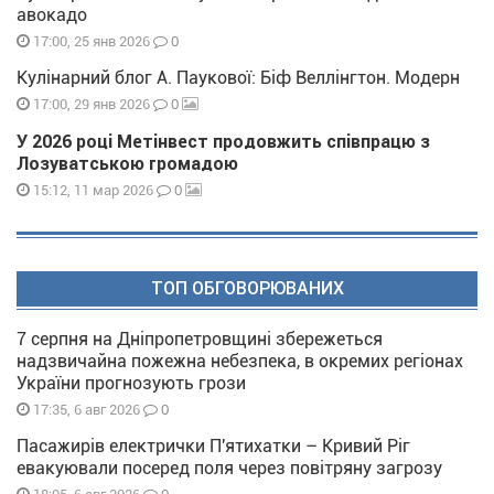
авокадо
0
17:00, 25 янв 2026
Кулінарний блог А. Паукової: Біф Веллінгтон. Модерн
0
17:00, 29 янв 2026
У 2026 році Метінвест продовжить співпрацю з
Лозуватською громадою
0
15:12, 11 мар 2026
ТОП ОБГОВОРЮВАНИХ
7 серпня на Дніпропетровщині збережеться
надзвичайна пожежна небезпека, в окремих регіонах
України прогнозують грози
0
17:35, 6 авг 2026
Пасажирів електрички П'ятихатки – Кривий Ріг
евакуювали посеред поля через повітряну загрозу