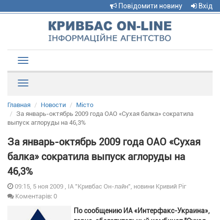
Повідомити новину
Вхід
Toggle
navigation
Рубрики
Главная
Новости
Місто
За январь-октябрь 2009 года ОАО «Сухая балка» сократила
выпуск аглоруды на 46,3%
За январь-октябрь 2009 года ОАО «Сухая
балка» сократила выпуск аглоруды на
46,3%
09:15, 5 ноя 2009 , ІА "Кривбас Он-лайн", новини Кривий Ріг
Коментарів: 0
По сообщению ИА «Интерфакс-Украина»,