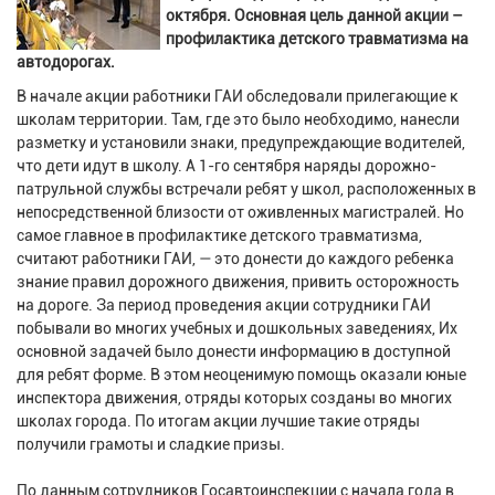
октября. Основная цель данной акции –
профилактика детского травматизма на
автодорогах.
В начале акции работники ГАИ обследовали прилегающие к
школам территории. Там, где это было необходимо, нанесли
разметку и установили знаки, предупреждающие водителей,
что дети идут в школу. А 1-го сентября наряды дорожно-
патрульной службы встречали ребят у школ, расположенных в
непосредственной близости от оживленных магистралей. Но
самое главное в профилактике детского травматизма,
считают работники ГАИ, — это донести до каждого ребенка
знание правил дорожного движения, привить осторожность
на дороге. За период проведения акции сотрудники ГАИ
побывали во многих учебных и дошкольных заведениях, Их
основной задачей было донести информацию в доступной
для ребят форме. В этом неоценимую помощь оказали юные
инспектора движения, отряды которых созданы во многих
школах города. По итогам акции лучшие такие отряды
получили грамоты и сладкие призы.
По данным сотрудников Госавтоинспекции с начала года в