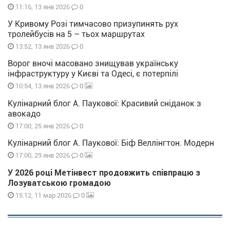
0
11:16, 13 янв 2026
У Кривому Розі тимчасово призупинять рух
тролейбусів на 5 – тьох маршрутах
0
13:52, 13 янв 2026
Ворог вночі масовано знищував українську
інфраструктуру у Києві та Одесі, є потерпілі
0
10:54, 13 янв 2026
Кулінарний блог А. Паукової: Красивий сніданок з
авокадо
0
17:00, 25 янв 2026
Кулінарний блог А. Паукової: Біф Веллінгтон. Модерн
0
17:00, 29 янв 2026
У 2026 році Метінвест продовжить співпрацю з
Лозуватською громадою
0
15:12, 11 мар 2026