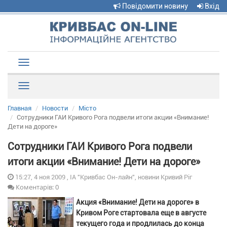
Повідомити новину
Вхід
Toggle
navigation
Рубрики
Главная
Новости
Місто
Сотрудники ГАИ Кривого Рога подвели итоги акции «Внимание!
Дети на дороге»
Сотрудники ГАИ Кривого Рога подвели
итоги акции «Внимание! Дети на дороге»
15:27, 4 ноя 2009 , ІА "Кривбас Он-лайн", новини Кривий Ріг
Коментарів: 0
Акция «Внимание! Дети на дороге» в
Кривом Роге стартовала еще в августе
текущего года и продлилась до конца