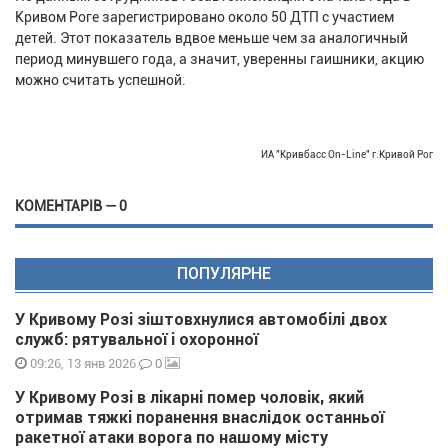
Кривом Роге зарегистрировано около 50 ДТП с участием
детей. Этот показатель вдвое меньше чем за аналогичный
период минувшего года, а значит, уверенны гаишники, акцию
можно считать успешной.
ИА "Кривбасс On-Line" г.Кривой Рог
КОМЕНТАРІВ — 0
ПОПУЛЯРНЕ
У Кривому Розі зіштовхнулися автомобілі двох
служб: рятувальної і охоронної
0
09:26, 13 янв 2026
У Кривому Розі в лікарні помер чоловік, який
отримав тяжкі поранення внаслідок останньої
ракетної атаки ворога по нашому місту