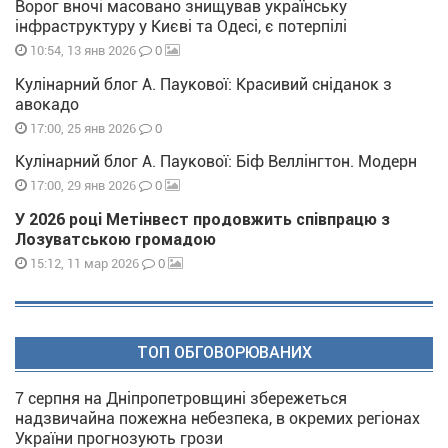
Ворог вночі масовано знищував українську
інфраструктуру у Києві та Одесі, є потерпілі
0
10:54, 13 янв 2026
Кулінарний блог А. Паукової: Красивий сніданок з
авокадо
0
17:00, 25 янв 2026
Кулінарний блог А. Паукової: Біф Веллінгтон. Модерн
0
17:00, 29 янв 2026
У 2026 році Метінвест продовжить співпрацю з
Лозуватською громадою
0
15:12, 11 мар 2026
ТОП ОБГОВОРЮВАНИХ
7 серпня на Дніпропетровщині збережеться
надзвичайна пожежна небезпека, в окремих регіонах
України прогнозують грози