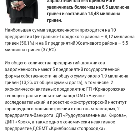
заработной плате в Кривом Роге
увеличилась более чем на 6,5 миллиона
гривен и составила 14,48 миллиона
гривен.
Наибольшая сумма задолженности приходится на 10
предприятий Центрально-Городского района – 8,12 миллиона
гривен (56,1%) и на 6 предприятий Жовтневого района – 5,5
миллиона гривен (37,6%).
Из общего количества предприятий-должников
задолженность имеют 5 предприятий государственной
формы собственности на общую сумму около 1,9 миллиона
гривен (13,2% от общей суммы долга), в том числе: 2
экономически активных предприятия: ГП «Криворожская
теплоцентраль» и опытный завод ОАО «Научно-
исследовательский и проектно-конструкторский институт
горнорудного машиностроения с опытным заводом», 2
предприятия-банкрота: ДП «Рудоуправление им. Кирова»,
ДИП «Крок», а также одно экономически неактивное
предприятие ДСБМТ «Кривбассшахтопроходка».