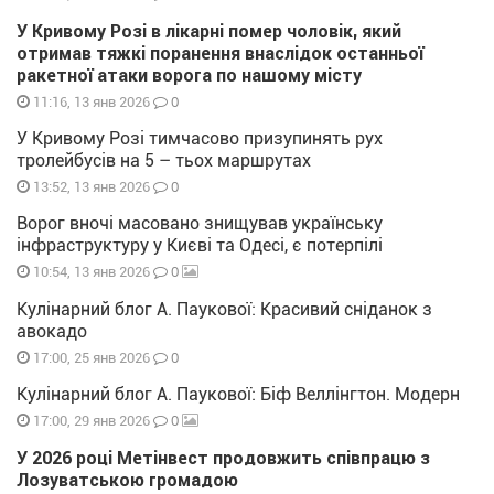
У Кривому Розі в лікарні помер чоловік, який
отримав тяжкі поранення внаслідок останньої
ракетної атаки ворога по нашому місту
0
11:16, 13 янв 2026
У Кривому Розі тимчасово призупинять рух
тролейбусів на 5 – тьох маршрутах
0
13:52, 13 янв 2026
Ворог вночі масовано знищував українську
інфраструктуру у Києві та Одесі, є потерпілі
0
10:54, 13 янв 2026
Кулінарний блог А. Паукової: Красивий сніданок з
авокадо
0
17:00, 25 янв 2026
Кулінарний блог А. Паукової: Біф Веллінгтон. Модерн
0
17:00, 29 янв 2026
У 2026 році Метінвест продовжить співпрацю з
Лозуватською громадою