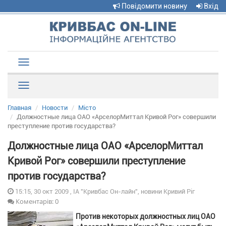
Повідомити новину
Вхід
Toggle
navigation
Рубрики
Главная
Новости
Місто
Должностные лица ОАО «АрселорМиттал Кривой Рог» совершили
преступление против государства?
Должностные лица ОАО «АрселорМиттал
Кривой Рог» совершили преступление
против государства?
15:15, 30 окт 2009 , ІА "Кривбас Он-лайн", новини Кривий Ріг
Коментарів: 0
Против некоторых должностных лиц ОАО