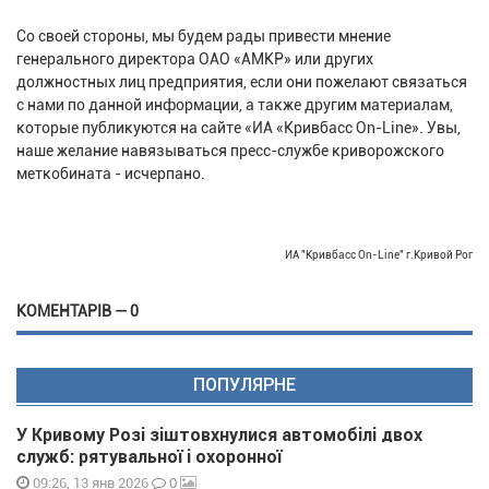
Со своей стороны, мы будем рады привести мнение
генерального директора ОАО «АМКР» или других
должностных лиц предприятия, если они пожелают связаться
с нами по данной информации, а также другим материалам,
которые публикуются на сайте «ИА «Кривбасс Оn-Line». Увы,
наше желание навязываться пресс-службе криворожского
меткобината - исчерпано.
ИА "Кривбасс On-Line" г.Кривой Рог
КОМЕНТАРІВ — 0
ПОПУЛЯРНЕ
У Кривому Розі зіштовхнулися автомобілі двох
служб: рятувальної і охоронної
0
09:26, 13 янв 2026