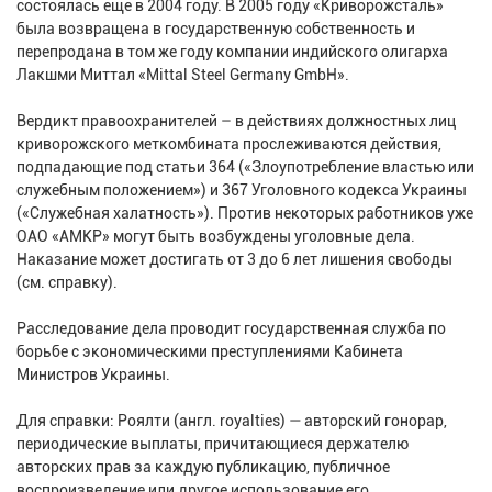
состоялась еще в 2004 году. В 2005 году «Криворожсталь»
была возвращена в государственную собственность и
перепродана в том же году компании индийского олигарха
Лакшми Миттал «Mittal Steel Germany GmbH».
Вердикт правоохранителей – в действиях должностных лиц
криворожского меткомбината прослеживаются действия,
подпадающие под статьи 364 («Злоупотребление властью или
служебным положением») и 367 Уголовного кодекса Украины
(«Служебная халатность»). Против некоторых работников уже
ОАО «АМКР» могут быть возбуждены уголовные дела.
Наказание может достигать от 3 до 6 лет лишения свободы
(см. справку).
Расследование дела проводит государственная служба по
борьбе с экономическими преступлениями Кабинета
Министров Украины.
Для справки: Роялти (англ. royalties) — авторский гонорар,
периодические выплаты, причитающиеся держателю
авторских прав за каждую публикацию, публичное
воспроизведение или другое использование его