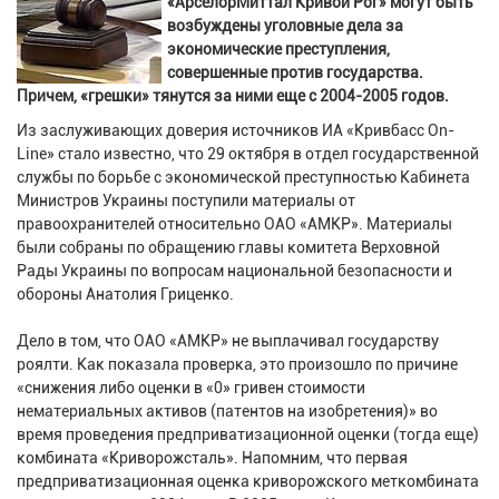
«АрселорМиттал Кривой Рог» могут быть
возбуждены уголовные дела за
экономические преступления,
совершенные против государства.
Причем, «грешки» тянутся за ними еще с 2004-2005 годов.
Из заслуживающих доверия источников ИА «Кривбасс On-
Line» стало известно, что 29 октября в отдел государственной
службы по борьбе с экономической преступностью Кабинета
Министров Украины поступили материалы от
правоохранителей относительно ОАО «АМКР». Материалы
были собраны по обращению главы комитета Верховной
Рады Украины по вопросам национальной безопасности и
обороны Анатолия Гриценко.
Дело в том, что ОАО «АМКР» не выплачивал государству
роялти. Как показала проверка, это произошло по причине
«снижения либо оценки в «0» гривен стоимости
нематериальных активов (патентов на изобретения)» во
время проведения предприватизационной оценки (тогда еще)
комбината «Криворожсталь». Напомним, что первая
предприватизационная оценка криворожского меткомбината