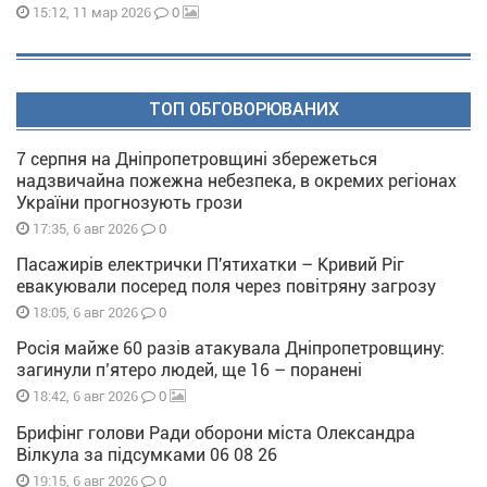
0
15:12, 11 мар 2026
ТОП ОБГОВОРЮВАНИХ
7 серпня на Дніпропетровщині збережеться
надзвичайна пожежна небезпека, в окремих регіонах
України прогнозують грози
0
17:35, 6 авг 2026
Пасажирів електрички П'ятихатки – Кривий Ріг
евакуювали посеред поля через повітряну загрозу
0
18:05, 6 авг 2026
Росія майже 60 разів атакувала Дніпропетровщину:
загинули п’ятеро людей, ще 16 – поранені
0
18:42, 6 авг 2026
Брифінг голови Ради оборони міста Олександра
Вілкула за підсумками 06 08 26
0
19:15, 6 авг 2026