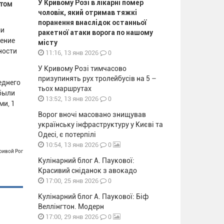
У Кривому Розі в лікарні помер
этом
чоловік, який отримав тяжкі
поранення внаслідок останньої
ми
ракетної атаки ворога по нашому
чение
місту
ности
0
11:16, 13 янв 2026
У Кривому Розі тимчасово
призупинять рух тролейбусів на 5 –
еднего
тьох маршрутах
 были
0
13:52, 13 янв 2026
ми, 1
Ворог вночі масовано знищував
українську інфраструктуру у Києві та
Одесі, є потерпілі
0
10:54, 13 янв 2026
Кривой Рог
Кулінарний блог А. Паукової:
Красивий сніданок з авокадо
0
17:00, 25 янв 2026
Кулінарний блог А. Паукової: Біф
Веллінгтон. Модерн
0
17:00, 29 янв 2026