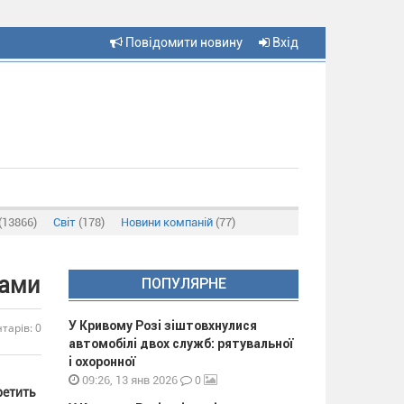
Повідомити новину
Вхід
(13866)
Світ
(178)
Новини компаній
(77)
бами
ПОПУЛЯРНЕ
У Кривому Розі зіштовхнулися
тарів: 0
автомобілі двох служб: рятувальної
і охоронної
0
09:26, 13 янв 2026
ретить