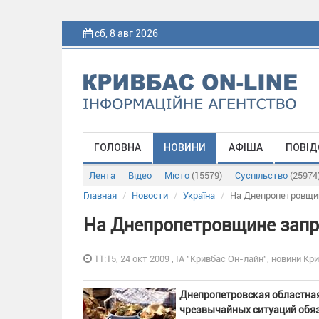
сб, 8 авг 2026
ГОЛОВНА
НОВИНИ
АФІША
ПОВІД
Лента
Відео
Місто
(15579)
Суспільство
(25974
Главная
Новости
Україна
На Днепропетровщи
На Днепропетровщине запр
11:15, 24 окт 2009 , ІА "Кривбас Он-лайн", новини Кри
Днепропетровская областная
чрезвычайных ситуаций обяз