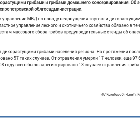
корастущими грибами и грибами домашнего консервирования. Об 
непропетровской облгосадминистрации.
в управление МВД по поводу недопущения торговли дикорастущи
астное управление лесного и охотничьего хозяйства обязано в те
местам массового сбора грибов предупредительные стенды об опас
я дикорастущими грибами населения региона. На протяжении посл
вано 57 таких случаев. От отравления умерли 17 человек, еще 97
8 году всего было зарегистрировано 13 случаев отравления гриба
ИА "Кривбасс On-Line" г.