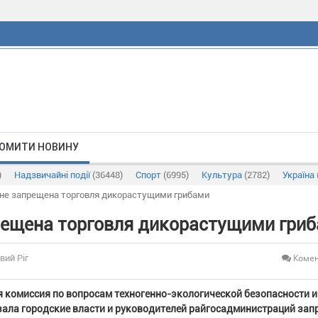
ОМИТИ НОВИНУ
)
Надзвичайні події
(36448)
Спорт
(6995)
Культура
(2782)
Україна
не запрещена торговля дикорастущими грибами
ещена торговля дикорастущими гри
Комен
вий Ріг
 комиссия по вопросам техногенно-экологической безопасности и
ала городские власти и руководителей райгосадминистраций зап