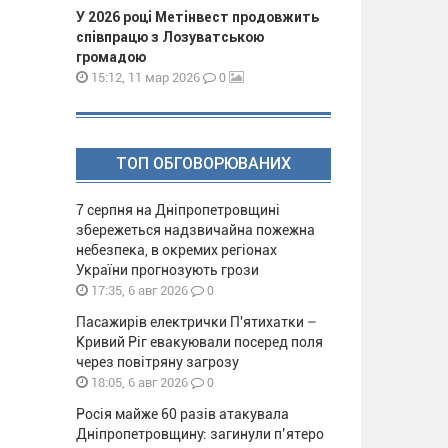
У 2026 році Метінвест продовжить
співпрацю з Лозуватською
громадою
0
15:12, 11 мар 2026
ТОП ОБГОВОРЮВАНИХ
7 серпня на Дніпропетровщині
збережеться надзвичайна пожежна
небезпека, в окремих регіонах
України прогнозують грози
0
17:35, 6 авг 2026
Пасажирів електрички П'ятихатки –
Кривий Ріг евакуювали посеред поля
через повітряну загрозу
0
18:05, 6 авг 2026
Росія майже 60 разів атакувала
Дніпропетровщину: загинули п’ятеро