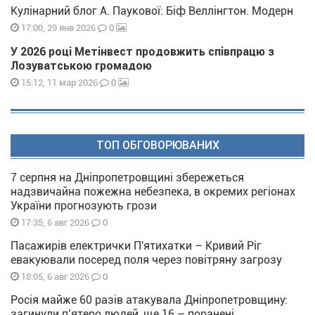
Кулінарний блог А. Паукової: Біф Веллінгтон. Модерн
0
17:00, 29 янв 2026
У 2026 році Метінвест продовжить співпрацю з
Лозуватською громадою
0
15:12, 11 мар 2026
ТОП ОБГОВОРЮВАНИХ
7 серпня на Дніпропетровщині збережеться
надзвичайна пожежна небезпека, в окремих регіонах
України прогнозують грози
0
17:35, 6 авг 2026
Пасажирів електрички П'ятихатки – Кривий Ріг
евакуювали посеред поля через повітряну загрозу
0
18:05, 6 авг 2026
Росія майже 60 разів атакувала Дніпропетровщину:
загинули п’ятеро людей, ще 16 – поранені