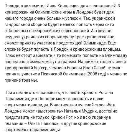
Правда, как заметил Иван Коваленко, даже попадание 2-3
криворожан на Олимпийские игры в Лондоне будет для
нашего города очень большим успехом. Так, украинской
гандбольной сборной будет нелегко попасть через сито
отборочных всеевропейских соревнований. А в случае
неудачи украинских сборных сразу трое криворожан не
сможет принять участие в предстоящей Олимпиаде. Еще
сложнее будет попасть в Лондон и криворожским пловцам.
Плюс не стоит забывать, что помешать попасть на Олимпиаду
нашим спортсменам могут и травмы. Например, талантливый
криворожский боксер, чемпион Европы Иван Сенай не смог
принять участие в Пекинской Олимпиаде (2008 год) именно по
причине травмы.
При этом не стоит забывать, что честь Кривого Рога на
Паралимпиаде в Лондоне могут защищать и наши
спортмены-инвалиды. В частности в пулевой стрельбе в
Лондоне может «выстрелить» Наталья Мудрик, достойно
представить не только Кривой Рог, но и всю Украину в
плавании – Ольга Пашолок, и другие криворожские
спортсмены-паралимпийцы.