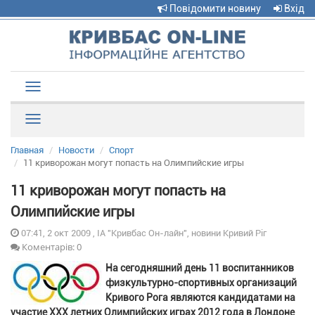
Повідомити новину
Вхід
Toggle
navigation
Рубрики
Главная
Новости
Спорт
11 криворожан могут попасть на Олимпийские игры
11 криворожан могут попасть на
Олимпийские игры
07:41, 2 окт 2009 , ІА "Кривбас Он-лайн", новини Кривий Ріг
Коментарів: 0
На сегодняшний день 11 воспитанников
физкультурно-спортивных организаций
Кривого Рога являются кандидатами на
участие ХХХ летних Олимпийских играх 2012 года в Лондоне