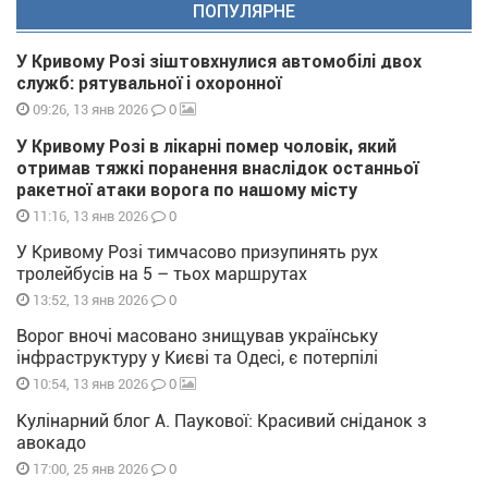
ПОПУЛЯРНЕ
У Кривому Розі зіштовхнулися автомобілі двох
служб: рятувальної і охоронної
0
09:26, 13 янв 2026
У Кривому Розі в лікарні помер чоловік, який
отримав тяжкі поранення внаслідок останньої
ракетної атаки ворога по нашому місту
0
11:16, 13 янв 2026
У Кривому Розі тимчасово призупинять рух
тролейбусів на 5 – тьох маршрутах
0
13:52, 13 янв 2026
Ворог вночі масовано знищував українську
інфраструктуру у Києві та Одесі, є потерпілі
0
10:54, 13 янв 2026
Кулінарний блог А. Паукової: Красивий сніданок з
авокадо
0
17:00, 25 янв 2026