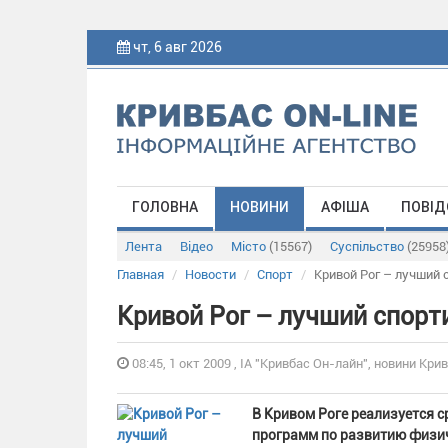
чт, 6 авг 2026
ГОЛОВНА
НОВИНИ
АФІША
ПОВІД
Лента
Відео
Місто
(15567)
Суспільство
(25958
Главная
Новости
Спорт
Кривой Рог – лучший
Кривой Рог – лучший спорт
08:45, 1 окт 2009 , ІА "Кривбас Он-лайн", новини Крив
В Кривом Роге реализуется 
программ по развитию физич