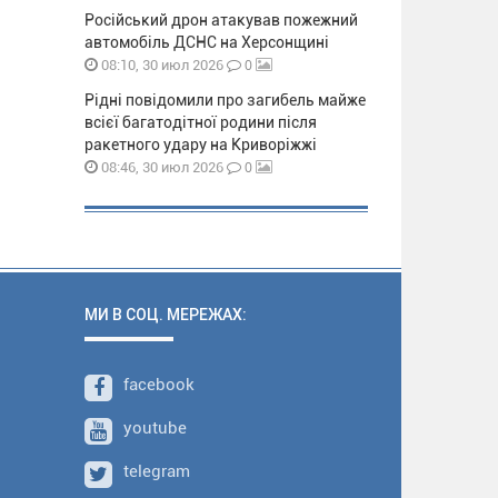
Російський дрон атакував пожежний
автомобіль ДСНС на Херсонщині
0
08:10, 30 июл 2026
Рідні повідомили про загибель майже
всієї багатодітної родини після
ракетного удару на Криворіжжі
0
08:46, 30 июл 2026
МИ В СОЦ. МЕРЕЖАХ:
facebook
youtube
telegram