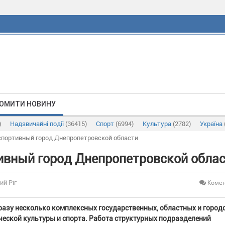
ОМИТИ НОВИНУ
)
Надзвичайні події
(36415)
Спорт
(6994)
Культура
(2782)
Україна
 спортивный город Днепропетровской области
ивный город Днепропетровской обла
Комен
ий Ріг
сразу несколько комплексных государственных, областных и город
еской культуры и спорта. Работа структурных подразделений