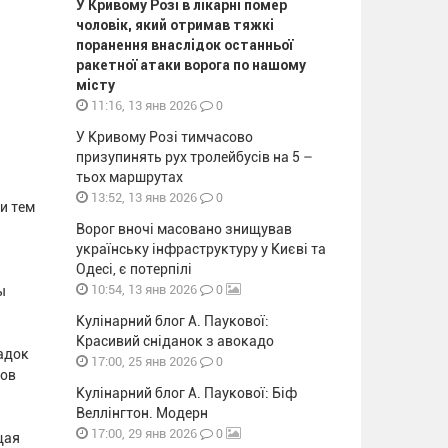
У Кривому Розі в лікарні помер
чоловік, який отримав тяжкі
поранення внаслідок останньої
ракетної атаки ворога по нашому
місту
0
11:16, 13 янв 2026
У Кривому Розі тимчасово
призупинять рух тролейбусів на 5 –
тьох маршрутах
0
13:52, 13 янв 2026
и тем
Ворог вночі масовано знищував
українську інфраструктуру у Києві та
Одесі, є потерпілі
0
10:54, 13 янв 2026
ы
Кулінарний блог А. Паукової:
Красивий сніданок з авокадо
адок
0
17:00, 25 янв 2026
бов
Кулінарний блог А. Паукової: Біф
Веллінгтон. Модерн
0
17:00, 29 янв 2026
щая