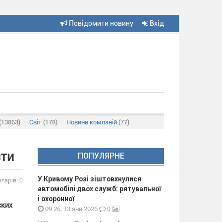
Повідомити новину
Вхід
(13863)
Світ
(178)
Новини компаній
(77)
сти
ПОПУЛЯРНЕ
У Кривому Розі зіштовхнулися
тарів: 0
автомобілі двох служб: рятувальної
і охоронної
ских
0
09:26, 13 янв 2026