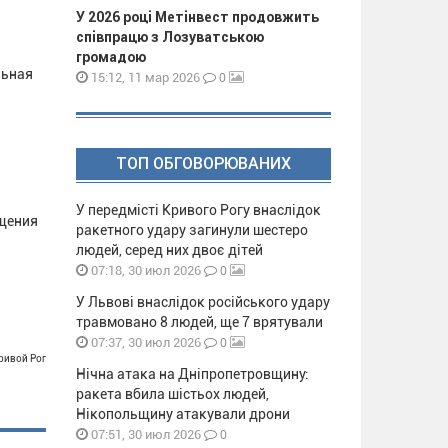
У 2026 році Метінвест продовжить
співпрацю з Лозуватською
громадою
льная
0
15:12, 11 мар 2026
ТОП ОБГОВОРЮВАНИХ
У передмісті Кривого Рогу внаслідок
ещения
ракетного удару загинули шестеро
людей, серед них двоє дітей
0
07:18, 30 июл 2026
У Львові внаслідок російського удару
травмовано 8 людей, ще 7 врятували
0
07:37, 30 июл 2026
Кривой Рог
Нічна атака на Дніпропетровщину:
ракета вбила шістьох людей,
Нікопольщину атакували дрони
0
07:51, 30 июл 2026