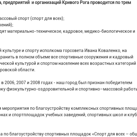
, предприятий и организаций Кривого Рога проводится по трем
ассовый спорт (спорт для всех);
жений);
одят материально-техническое, кадровое, медико-биологическое и
 культуре и спорту исполкома горсовета Ивана Коваленко, на
охранить в полном объеме все спортивные сооружения и кадровый
ческой культурой и спортом население всех возрастных категорий 
ровской области.
 в 2006, 2007 и 2008 годах - наш город был признан победителем
овку физкультурно-оздоровительной и спортивно–массовой работ
ся мероприятия по благоустройству комплексных спортивных площ
онах и спортплощадок учебных заведений, спортивных школ и клу
ка по благоустройству спортивных площадок «Спорт для всех – об