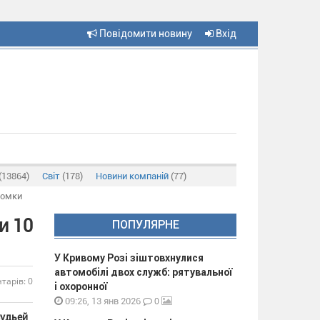
Повідомити новину
Вхід
(13864)
Світ
(178)
Новини компаній
(77)
ломки
и 10
ПОПУЛЯРНЕ
У Кривому Розі зіштовхнулися
автомобілі двох служб: рятувальної
тарів: 0
і охоронної
0
09:26, 13 янв 2026
судьей