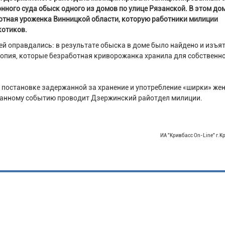
нного суда обыск одного из домов по улице Рязанской. В этом до
отная уроженка Винницкой области, которую работники милиции
котиков.
й оправдались: в результате обыска в доме было найдено и изъят
опия, которые безработная криворожанка хранила для собственн
 постановке задержанной за хранение и употребление «ширки» ж
данному событию проводит Дзержинский райотдел милиции.
ИА "Кривбасс On-Line" г.К