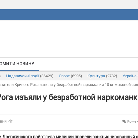
ОМИТИ НОВИНУ
)
Надзвичайні події
(36429)
Спорт
(6995)
Культура
(2782)
Україна
нители Кривого Рога изъяли у безработной наркоманки 10 кг маковой со
ога изъяли у безработной наркоманк
Комен
вий Ріг
и Дзержинского райотдела милиции провели санкционированный 