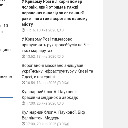
У Кривому Розі в лікарні помер
ме
чоловік, який отримав тяжкі
поранення внаслідок останньої
ракетної атаки ворога по нашому
місту
о 10
0
11:16, 13 янв 2026
ого
У Кривому Розі тимчасово
призупинять рух тролейбусів на 5 –
енщины
тьох маршрутах
0
13:52, 13 янв 2026
Ворог вночі масовано знищував
українську інфраструктуру у Києві та
Одесі, є потерпілі
ривой Рог
0
10:54, 13 янв 2026
Кулінарний блог А. Паукової:
Красивий сніданок з авокадо
0
17:00, 25 янв 2026
Кулінарний блог А. Паукової: Біф
Веллінгтон. Модерн
0
17:00, 29 янв 2026