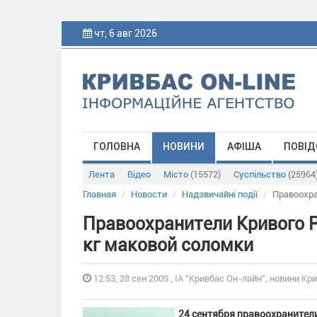
чт, 6 авг 2026
ГОЛОВНА
НОВИНИ
АФІША
ПОВІД
Лента
Відео
Місто
(15572)
Суспільство
(25964
Главная
Новости
Надзвичайні події
Правоохра
Правоохранители Кривого Р
кг маковой соломки
12:53, 28 сен 2009 , ІА "Кривбас Он-лайн", новини Кри
24 сентября правоохранител