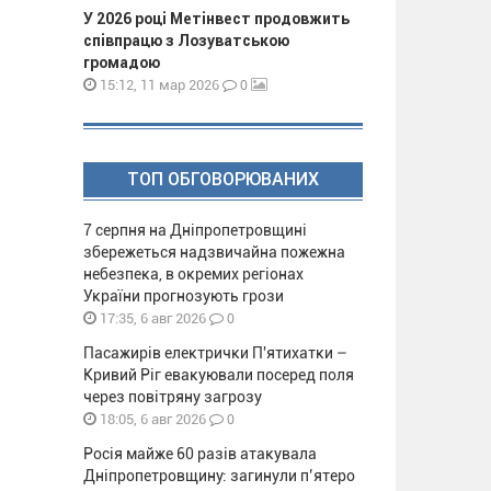
У 2026 році Метінвест продовжить
співпрацю з Лозуватською
громадою
0
15:12, 11 мар 2026
ТОП ОБГОВОРЮВАНИХ
7 серпня на Дніпропетровщині
збережеться надзвичайна пожежна
небезпека, в окремих регіонах
України прогнозують грози
0
17:35, 6 авг 2026
Пасажирів електрички П'ятихатки –
Кривий Ріг евакуювали посеред поля
через повітряну загрозу
0
18:05, 6 авг 2026
Росія майже 60 разів атакувала
Дніпропетровщину: загинули п’ятеро