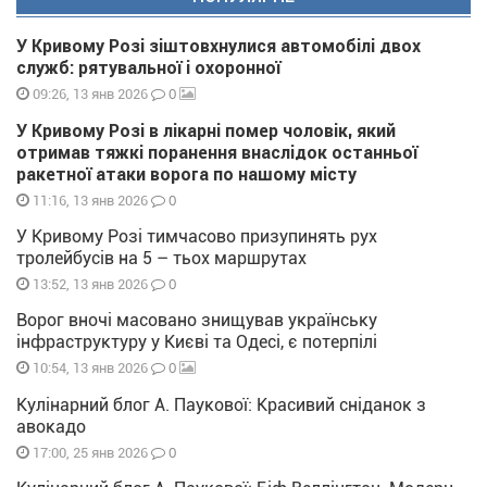
У Кривому Розі зіштовхнулися автомобілі двох
служб: рятувальної і охоронної
0
09:26, 13 янв 2026
У Кривому Розі в лікарні помер чоловік, який
отримав тяжкі поранення внаслідок останньої
ракетної атаки ворога по нашому місту
0
11:16, 13 янв 2026
У Кривому Розі тимчасово призупинять рух
тролейбусів на 5 – тьох маршрутах
0
13:52, 13 янв 2026
Ворог вночі масовано знищував українську
інфраструктуру у Києві та Одесі, є потерпілі
0
10:54, 13 янв 2026
Кулінарний блог А. Паукової: Красивий сніданок з
авокадо
0
17:00, 25 янв 2026