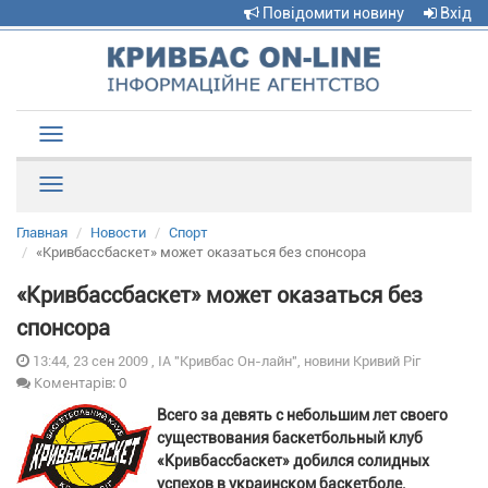
Повідомити новину
Вхід
Toggle
navigation
Рубрики
Главная
Новости
Спорт
«Кривбассбаскет» может оказаться без спонсора
«Кривбассбаскет» может оказаться без
спонсора
13:44, 23 сен 2009 , ІА "Кривбас Он-лайн", новини Кривий Ріг
Коментарів: 0
Всего за девять с небольшим лет своего
существования баскетбольный клуб
«Кривбассбаскет» добился солидных
успехов в украинском баскетболе.