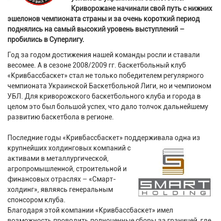
Криворожане начинали свой путь с нижних
эшелонов чемпионата страны и за очень короткий период
поднялись на самый высокий уровень выступлений –
пробились в Суперлигу.
Год за годом достижения нашей команды росли и ставали
весомее. А в сезоне 2008/2009 гг. баскетбольный клуб
«Кривбассбаскет» стал не только победителем регулярного
чемпионата Украинской Баскетбольной Лиги, но и чемпионом
УБЛ. Для криворожского баскетбольного клуба и города в
целом это был большой успех, что дало толчок дальнейшему
развитию баскетбола в регионе.
Последние годы «Кривбассбаскет» поддерживала одна из
крупнейших холдинговых компаний с
активами в металлургической,
агропромышленной, строительной и
финансовых отраслях – «Смарт-
холдинг», являясь генеральным
спонсором клуба.
Благодаря этой компании «Кривбассбаскет» имел
возможность проводить полноценные сборы за границей, где