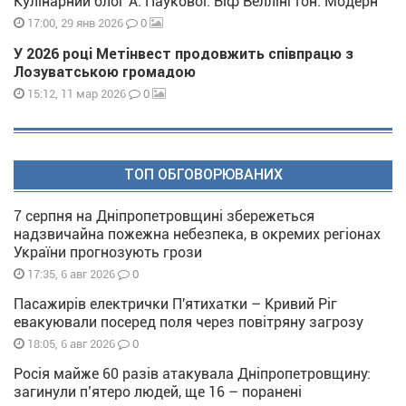
Кулінарний блог А. Паукової: Біф Веллінгтон. Модерн
0
17:00, 29 янв 2026
У 2026 році Метінвест продовжить співпрацю з
Лозуватською громадою
0
15:12, 11 мар 2026
ТОП ОБГОВОРЮВАНИХ
7 серпня на Дніпропетровщині збережеться
надзвичайна пожежна небезпека, в окремих регіонах
України прогнозують грози
0
17:35, 6 авг 2026
Пасажирів електрички П'ятихатки – Кривий Ріг
евакуювали посеред поля через повітряну загрозу
0
18:05, 6 авг 2026
Росія майже 60 разів атакувала Дніпропетровщину:
загинули п’ятеро людей, ще 16 – поранені