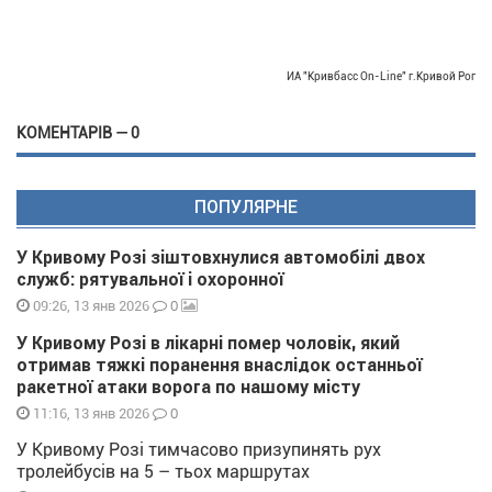
ИА "Кривбасс On-Line" г.Кривой Рог
КОМЕНТАРІВ — 0
ПОПУЛЯРНЕ
У Кривому Розі зіштовхнулися автомобілі двох
служб: рятувальної і охоронної
0
09:26, 13 янв 2026
У Кривому Розі в лікарні помер чоловік, який
отримав тяжкі поранення внаслідок останньої
ракетної атаки ворога по нашому місту
0
11:16, 13 янв 2026
У Кривому Розі тимчасово призупинять рух
тролейбусів на 5 – тьох маршрутах