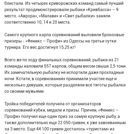
блистали. Из четырех криворожских команд самый лучший
результат продемонстрировали рыбаки «Кривбасса» – 9
место. «Аврора», «Малави» и «Свит рыбалки» заняли
соответственно 10, 14 и 20 места.
Самого крупного карпа соревнований выловили бронзовые
призеры - «Феникс – Профи» из Одессы на третьи сутки
турнира. Его вес достигнул 15,25 кг!
Всего же по ходу финальных соревнований, рыбаки из 21
команды наловили 557 карпов, общим весом свыше 2,5 тонн.
Их замечательную рыбалку не испортили даже прохладные
ночи. Кстати, в соревнованиях принимали участие еще и
несколько девушек, которые разделяли все тяготы рыбалки
со своими мужьями.
Тройка победителей получила от организаторов
соревнований кубки, медали и призы. Причем, «Феникс –
Профи» получил еще один приз за самую крупную рыбу, а
также дополнительно еще 22 050 гривен, к уже завоеванным
за 3 место. Еще 44 100 гривен досталось «туристам» из