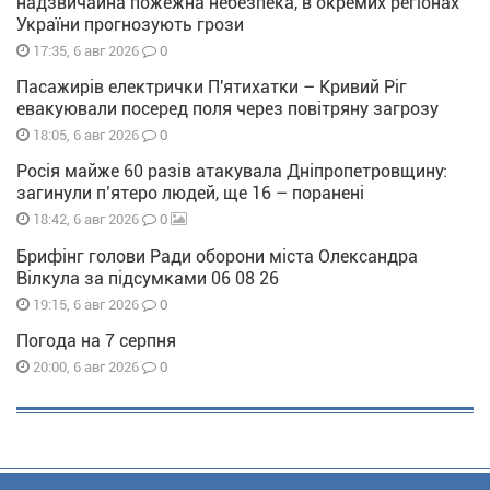
надзвичайна пожежна небезпека, в окремих регіонах
України прогнозують грози
0
17:35, 6 авг 2026
Пасажирів електрички П'ятихатки – Кривий Ріг
евакуювали посеред поля через повітряну загрозу
0
18:05, 6 авг 2026
Росія майже 60 разів атакувала Дніпропетровщину:
загинули п’ятеро людей, ще 16 – поранені
0
18:42, 6 авг 2026
Брифінг голови Ради оборони міста Олександра
Вілкула за підсумками 06 08 26
0
19:15, 6 авг 2026
Погода на 7 серпня
0
20:00, 6 авг 2026