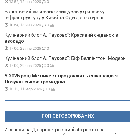
0
13:52, 13 янв 2026
Ворог вночі масовано знищував українську
інфраструктуру у Києві та Одесі, є потерпілі
0
10:54, 13 янв 2026
Кулінарний блог А. Паукової: Красивий сніданок з
авокадо
0
17:00, 25 янв 2026
Кулінарний блог А. Паукової: Біф Веллінгтон. Модерн
0
17:00, 29 янв 2026
У 2026 році Метінвест продовжить співпрацю з
Лозуватською громадою
0
15:12, 11 мар 2026
ТОП ОБГОВОРЮВАНИХ
7 серпня на Дніпропетровщині збережеться