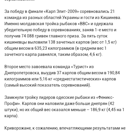
За победу в финале «Карп Элит-2009» соревновались 21
команда из разных областей Украины и гости из Кишинева.
Именно молдавская тройка рыбаков «ВВС» и одержала
убедительную победу в соревнованиях, заняв 1-е место и
получив 74 088 гривен главного приза. За пять суток
кишиневцы выловили 138 зачетных карпов (вес от 1,5 кг)
общим весом в 635,23 килограммов (в среднем вес 1
зачетного карпа равнялся, таким образом, 4,6 кг).
Второе место завоевала команда «Турист» из
Днепропетровска, выудив 37 карпов общим весом в 190,84
килограммов или 5,16 кг «среднестатистических» карпов
(самый высокий показатель соревнований).
Замкнули тройку лидеров одесские рыбаки из «Феникс-
Профи». Карпов они наловили даже больше днепрян (42
штуки), но их общий вес оказался меньше – 186,9 кг (4,45 на 1
карпа).
Криворожане, к сожалению, впечатляющими результатами не