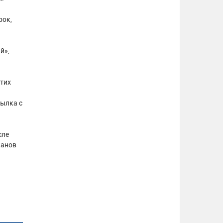
рок,
й»,
этих
тылка с
сле
канов