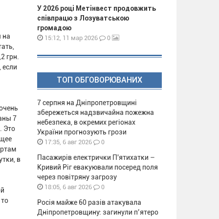
У 2026 році Метінвест продовжить
співпрацю з Лозуватською
громадою
 на
0
15:12, 11 мар 2026
ать,
2 грн.
, если
ТОП ОБГОВОРЮВАНИХ
7 серпня на Дніпропетровщині
 очень
збережеться надзвичайна пожежна
аны 7
небезпека, в окремих регіонах
. Это
України прогнозують грози
бщее
0
17:35, 6 авг 2026
артам
Пасажирів електрички П'ятихатки –
тки, в
Кривий Ріг евакуювали посеред поля
через повітряну загрозу
0
18:05, 6 авг 2026
ой
 то
Росія майже 60 разів атакувала
Дніпропетровщину: загинули п’ятеро