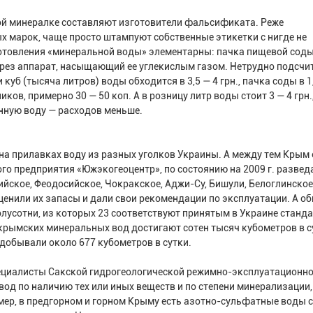
ой минералке составляют изготовители фальсификата. Реже
 марок, чаще просто штампуют собственные этикетки с нигде не
отовления «минеральной воды» элементарны: пачка пищевой соды
рез аппарат, насыщающий ее углекислым газом. Нетрудно подсчит
куб (тысяча литров) воды обходится в 3,5 — 4 грн., пачка соды в 1,
ков, примерно 30 — 50 коп. А в розницу литр воды стоит 3 — 4 грн.
нную воду — расходов меньше.
а прилавках воду из разных уголков Украины. А между тем Крым
о предприятия «Южэкогеоцентр», по состоянию на 2009 г. развед
йское, Феодосийское, Чокракское, Аджи-Су, Бишули, Белоглинское
ценили их запасы и дали свои рекомендации по эксплуатации. А о
лусотни, из которых 23 соответствуют принятым в Украине станд
крымских минеральных вод достигают сотен тысяч кубометров в су
добывали около 677 кубометров в сутки.
ециалисты Сакской гидрогеологической режимно-эксплуатационн
од по наличию тех или иных веществ и по степени минерализации,
имер, в предгорном и горном Крыму есть азотно-сульфатные воды с