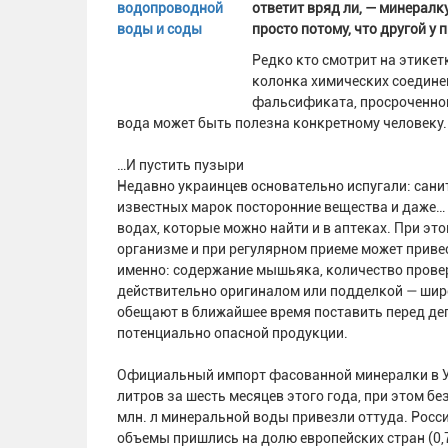
ответит вряд ли, — минералк
просто потому, что другой у 
Редко кто смотрит на этикетк
колонка химических соедине
фальсификата, просроченной
вода может быть полезна конкретному человеку.
…И пустить пузыри
Недавно украинцев основательно испугали: сан
известных марок посторонние вещества и даже… 
водах, которые можно найти и в аптеках. При эт
организме и при регулярном приеме может приве
именно: содержание мышьяка, количество провер
действительно оригиналом или подделкой — шир
обещают в ближайшее время поставить перед деп
потенциально опасной продукции.
Официальный импорт фасованной минералки в Укр
литров за шесть месяцев этого года, при этом 
млн. л минеральной воды привезли оттуда. Росси
объемы пришлись на долю европейских стран (0,77