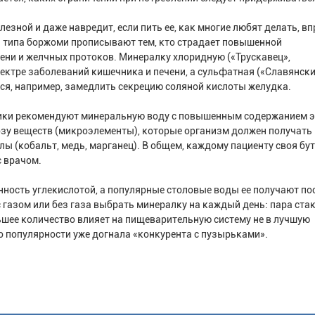
зной и даже навредит, если пить ее, как многие любят делать, вп
ы типа боржоми прописывают тем, кто страдает повышенной
ени и желчных протоков. Минералку хлоридную («Трускавец»,
ектре заболеваний кишечника и печени, а сульфатная («Славянски
ся, например, замедлить секрецию соляной кислоты желудка.
медики рекомендуют минеральную воду с повышенным содержанием 
озу веществ (микроэлементы), которые организм должен получать
лы (кобальт, медь, марганец). В общем, каждому пациенту своя бу
с врачом.
ость углекислотой, а популярные столовые воды ее получают по
 газом или без газа выбрать минералку на каждый день: пара ста
льшее количество влияет на пищеварительную систему не в лучшую
о популярности уже догнала «конкурента с пузырьками».