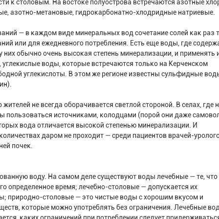
сти к столовым. На востоке полуострова встречаются азотные хло
ные, азотно-метановые, гидрокарбонатно-хлодридные натриевые.
ваний — в каждом виде минеральных вод сочетание солей как раз т
ний или для ежедневного потребления. Есть еще воды, где содерж
у них обычно очень высокая степень минерализации, и применять 
р, углекислые воды, которые встречаются только на Керченском
ободной углекислоты. В этом же регионе известны сульфидные вод
ин).
жителей не всегда оборачивается светлой стороной. В селах, где н
ы пользоваться источниками, колодцами (порой они даже самово
орых вода отличается высокой степенью минерализации. И
количествах даром не проходит — среди пациентов врачей-уролог
ней почек.
ванную воду. На самом деле существуют воды лечебные — те, что
го определенное время; лечебно-столовые — допускается их
ы; природно-столовые — это чистые воды с хорошим вкусом и
еств, которые можно употреблять без ограничения. Лечебные во
вается, каких ограничений при потреблении следует придерживатьс