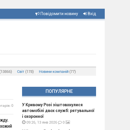
Повідомити новину
Вхід
(13866)
Світ
(178)
Новини компаній
(77)
ПОПУЛЯРНЕ
У Кривому Розі зіштовхнулися
тарів: 0
автомобілі двох служб: рятувальної
і охоронної
ажду.
0
09:26, 13 янв 2026
охожий