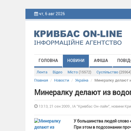
чт, 6 авг 2026
ГОЛОВНА
НОВИНИ
АФІША
ПОВІД
Лента
Відео
Місто
(15572)
Суспільство
(25964
Главная
Новости
Україна
Минералку делают и
Минералку делают из водо
13:13, 21 сен 2009 , ІА "Кривбас Он-лайн", новини Кри
У большинства людей слово «
При этом в подсознании проч