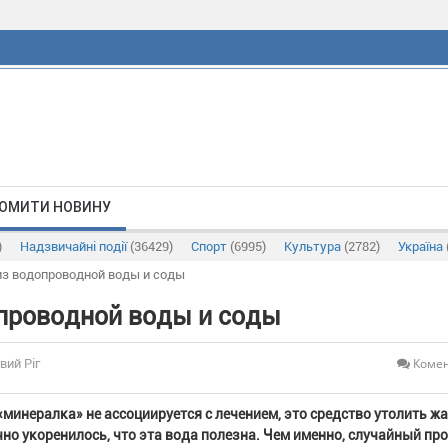
ОМИТИ НОВИНУ
)
Надзвичайні події
(36429)
Спорт
(6995)
Культура
(2782)
Україна
з водопроводной воды и соды
проводной воды и соды
Комен
вий Ріг
минералка» не ассоциируется с лечением, это средство утолить ж
но укоренилось, что эта вода полезна. Чем именно, случайный пр