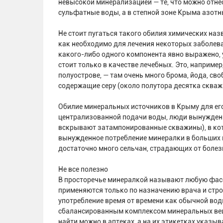
невысокой минерализацией — те, что можно отне
сульфатные воды, а в степной зоне Крыма азот
Не стоит пугаться такого обилия химических наз
как необходимо для лечения некоторых заболева
какого-либо одного компонента явно выражено, 
стоит только в качестве лечебных. Это, наприме
полуострове, — там очень много брома, йода, св
содержащие серу (около полутора десятка скваж
Обилие минеральных источников в Крыму для его 
централизованной подачи воды, люди вынужден
вскрывают затампонированные скважины), в кот
вынужденное потребление минералки в больших 
достаточно много сельчан, страдающих от болез
Не все полезно
В просторечье минералкой называют любую фасо
применяются только по назначению врача и стро
употребление время от времени как обычной вод
сбалансированным комплексом минеральных вещ
найти можно в аптеках, а на их этикетках указы