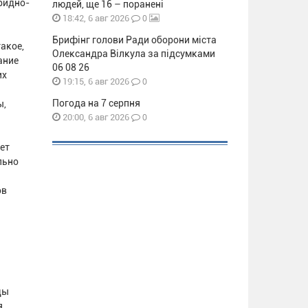
ридно-
людей, ще 16 – поранені
0
18:42, 6 авг 2026
Брифінг голови Ради оборони міста
акое,
Олександра Вілкула за підсумками
ание
06 08 26
их
0
19:15, 6 авг 2026
Погода на 7 серпня
ы,
0
20:00, 6 авг 2026
ет
льно
ов
ды
я.