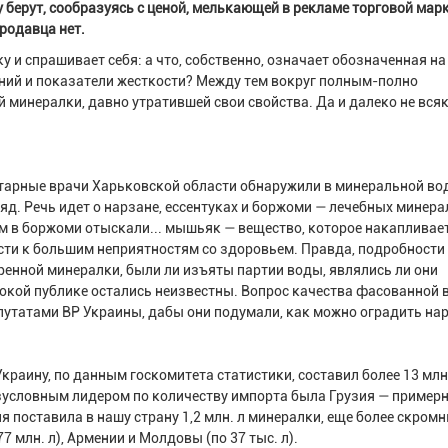
у берут, сообразуясь с ценой, мелькающей в рекламе торговой мар
продавца нет.
у и спрашивает себя: а что, собственно, означает обозначенная на
ний и показатели жесткости? Между тем вокруг полным-полно
 минералки, давно утратившей свои свойства. Да и далеко не вся
итарные врачи Харьковской области обнаружили в минеральной во
яд. Речь идет о нарзане, ессентуках и боржоми — лечебных минер
ом в боржоми отыскали... мышьяк — вещество, которое накапливае
сти к большим неприятностям со здоровьем. Правда, подробности
енной минералки, были ли изъяты партии воды, являлись ли они
окой публике остались неизвестны. Вопрос качества фасованной
утатами ВР Украины, дабы они подумали, как можно оградить нар
аину, по данным госкомитета статистики, составил более 13 млн
безусловным лидером по количеству импорта была Грузия — примерн
я поставила в нашу страну 1,2 млн. л минералки, еще более скром
 млн. л), Армении и Молдовы (по 37 тыс. л).