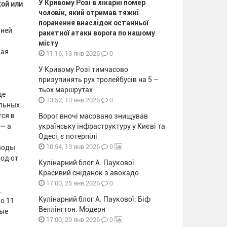
У Кривому Розі в лікарні помер
кой или
чоловік, який отримав тяжкі
поранення внаслідок останньої
 ней
ракетної атаки ворога по нашому
місту
кая
0
11:16, 13 янв 2026
У Кривому Розі тимчасово
призупинять рух тролейбусів на 5 –
тьох маршрутах
де
0
13:52, 13 янв 2026
альных
тся в
Ворог вночі масовано знищував
 — а
українську інфраструктуру у Києві та
Одесі, є потерпілі
0
10:54, 13 янв 2026
 воды
од от
Кулінарний блог А. Паукової:
Красивий сніданок з авокадо
0
17:00, 25 янв 2026
.
Кулінарний блог А. Паукової: Біф
о 11
Веллінгтон. Модерн
ные
0
17:00, 29 янв 2026