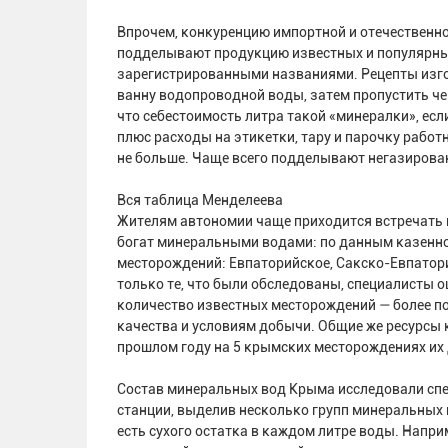
Впрочем, конкуренцию импортной и отечественн
подделывают продукцию известных и популярных
зарегистрированными названиями. Рецепты изг
ванну водопроводной воды, затем пропустить че
что себестоимость литра такой «минералки», если 
плюс расходы на этикетки, тару и парочку работни
не больше. Чаще всего подделывают негазирова
Вся таблица Менделеева
Жителям автономии чаще приходится встречать н
богат минеральными водами: по данным казенног
месторождений: Евпаторийское, Сакско-Евпатори
только те, что были обследованы, специалисты о
количество известных месторождений — более по
качества и условиям добычи. Общие же ресурсы 
прошлом году на 5 крымских месторождениях их 
Состав минеральных вод Крыма исследовали сп
станции, выделив несколько групп минеральных в
есть сухого остатка в каждом литре воды. Напр