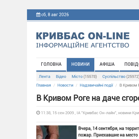
сб, 8 авг 2026
ГОЛОВНА
НОВИНИ
АФІША
ПОВІД
Лента
Відео
Місто
(15578)
Суспільство
(25972
Главная
Новости
Надзвичайні події
В Кривом 
В Кривом Роге на даче сго
11:38, 15 сен 2009 , ІА "Кривбас Он-лайн", новини Кри
Вчера, 14 сентября, на терр
пожар. Приехавшие на место 