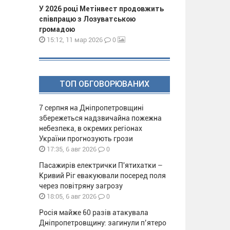
У 2026 році Метінвест продовжить
співпрацю з Лозуватською
громадою
0
15:12, 11 мар 2026
ТОП ОБГОВОРЮВАНИХ
7 серпня на Дніпропетровщині
збережеться надзвичайна пожежна
небезпека, в окремих регіонах
України прогнозують грози
0
17:35, 6 авг 2026
Пасажирів електрички П'ятихатки –
Кривий Ріг евакуювали посеред поля
через повітряну загрозу
0
18:05, 6 авг 2026
Росія майже 60 разів атакувала
Дніпропетровщину: загинули п’ятеро