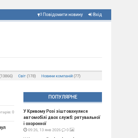
Повідомити новину
Вхід
(13866)
Світ
(178)
Новини компаній
(77)
ПОПУЛЯРНЕ
У Кривому Розі зіштовхнулися
тарів: 0
автомобілі двох служб: рятувальної
і охоронної
нул
0
09:26, 13 янв 2026