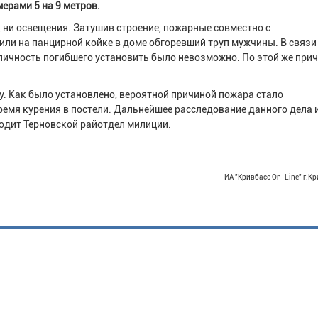
ерами 5 на 9 метров.
, ни освещения. Затушив строение, пожарные совместно с
ли на панцирной койке в доме обгоревший труп мужчины. В связи
личность погибшего установить было невозможно. По этой же прич
. Как было установлено, вероятной причиной пожара стало
ремя курения в постели. Дальнейшее расследование данного дела 
одит Терновской райотдел милиции.
ИА "Кривбасс On-Line" г.Кр