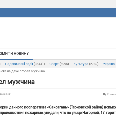
ОМИТИ НОВИНУ
)
Надзвичайні події
(36441)
Спорт
(6995)
Культура
(2782)
Україна
Роге на даче сгорел мужчина
рел мужчина
Комен
вий Ріг
итории дачного кооператива «Саксагань» (Терновской район) вспых
происшествия пожарные, увидели, что по улице Нагорной, 17, горит