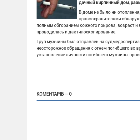
дачный кирпичный дом, разм
В доме не было ни отопления
правоохранителями обнаружи
полным обгоранием кожного покрова, возраст и 
проводилась и дактилоскопирование.
Труп мужчины был отправлен на судмедэспертизу
неосторожное обращения с огнем погибшего во в
установление личности погибшего мужчины пров
КОМЕНТАРІВ — 0