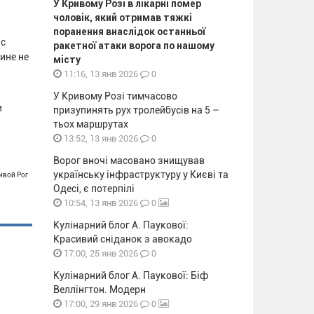
У Кривому Розі в лікарні помер
чоловік, який отримав тяжкі
поранення внаслідок останньої
 с
ракетної атаки ворога по нашому
ине не
місту
0
11:16, 13 янв 2026
У Кривому Розі тимчасово
и
призупинять рух тролейбусів на 5 –
тьох маршрутах
0
13:52, 13 янв 2026
Ворог вночі масовано знищував
українську інфраструктуру у Києві та
ивой Рог
Одесі, є потерпілі
0
10:54, 13 янв 2026
Кулінарний блог А. Паукової:
Красивий сніданок з авокадо
0
17:00, 25 янв 2026
Кулінарний блог А. Паукової: Біф
Веллінгтон. Модерн
0
17:00, 29 янв 2026