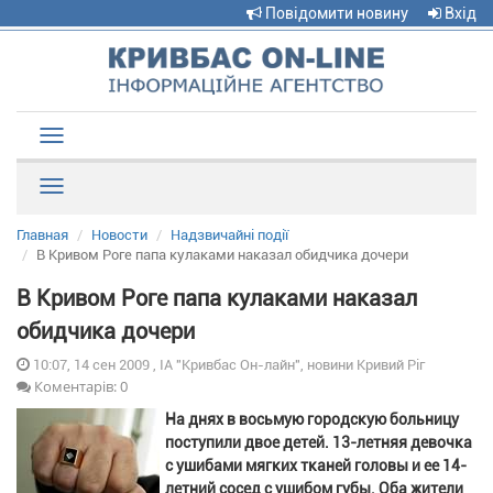
Повідомити новину
Вхід
Toggle
navigation
Рубрики
Главная
Новости
Надзвичайні події
В Кривом Роге папа кулаками наказал обидчика дочери
В Кривом Роге папа кулаками наказал
обидчика дочери
10:07, 14 сен 2009 , ІА "Кривбас Он-лайн", новини Кривий Ріг
Коментарів: 0
На днях в восьмую городскую больницу
поступили двое детей. 13-летняя девочка
с ушибами мягких тканей головы и ее 14-
летний сосед с ушибом губы. Оба жители