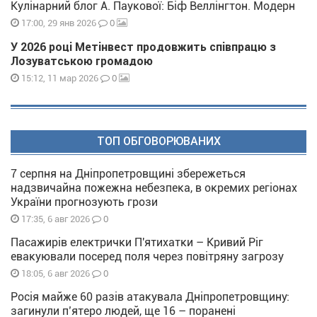
Кулінарний блог А. Паукової: Біф Веллінгтон. Модерн
0
17:00, 29 янв 2026
У 2026 році Метінвест продовжить співпрацю з
Лозуватською громадою
0
15:12, 11 мар 2026
ТОП ОБГОВОРЮВАНИХ
7 серпня на Дніпропетровщині збережеться
надзвичайна пожежна небезпека, в окремих регіонах
України прогнозують грози
0
17:35, 6 авг 2026
Пасажирів електрички П'ятихатки – Кривий Ріг
евакуювали посеред поля через повітряну загрозу
0
18:05, 6 авг 2026
Росія майже 60 разів атакувала Дніпропетровщину:
загинули п’ятеро людей, ще 16 – поранені