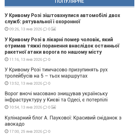
ПОПУЛЯРНЕ
У Кривому Розі зіштовхнулися автомобілі двох
служб: рятувальної і охоронної
0
09:26, 13 янв 2026
У Кривому Розі в лікарні помер чоловік, який
отримав тяжкі поранення внаслідок останньої
ракетної атаки ворога по нашому місту
0
11:16, 13 янв 2026
У Кривому Розі тимчасово призупинять рух
тролейбусів на 5 – тьох маршрутах
0
13:52, 13 янв 2026
Ворог вночі масовано знищував українську
інфраструктуру у Києві та Одесі, є потерпілі
0
10:54, 13 янв 2026
Кулінарний блог А. Паукової: Красивий сніданок з
авокадо
0
17:00, 25 янв 2026