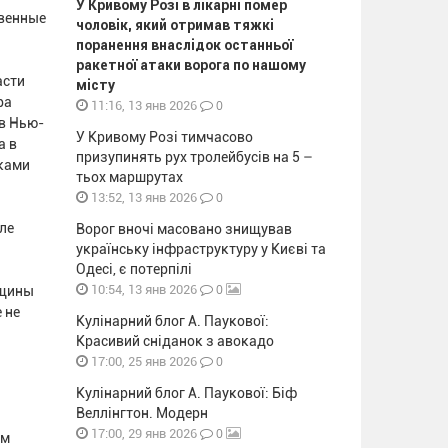
У Кривому Розі в лікарні помер
твенные
чоловік, який отримав тяжкі
поранення внаслідок останньої
ракетної атаки ворога по нашому
асти
місту
ра
0
11:16, 13 янв 2026
 в Нью-
У Кривому Розі тимчасово
а в
призупинять рух тролейбусів на 5 –
иками
тьох маршрутах
0
13:52, 13 янв 2026
ле
Ворог вночі масовано знищував
українську інфраструктуру у Києві та
Одесі, є потерпілі
0
10:54, 13 янв 2026
вщины
 не
Кулінарний блог А. Паукової:
Красивий сніданок з авокадо
0
17:00, 25 янв 2026
Кулінарний блог А. Паукової: Біф
Веллінгтон. Модерн
0
17:00, 29 янв 2026
ом