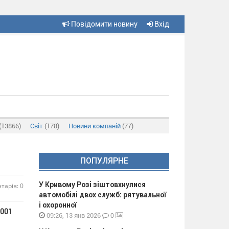
Повідомити новину
Вхід
(13866)
Світ
(178)
Новини компаній
(77)
ПОПУЛЯРНЕ
У Кривому Розі зіштовхнулися
тарів: 0
автомобілі двох служб: рятувальної
і охоронної
2001
0
09:26, 13 янв 2026