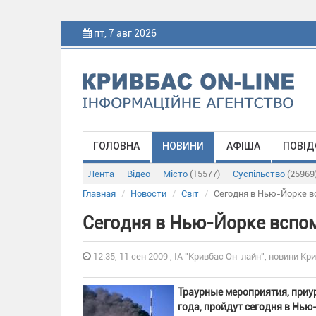
пт, 7 авг 2026
ГОЛОВНА
НОВИНИ
АФІША
ПОВІД
Лента
Відео
Місто
(15577)
Суспільство
(25969
Главная
Новости
Світ
Сегодня в Нью-Йорке в
Сегодня в Нью-Йорке вспо
12:35, 11 сен 2009 , ІА "Кривбас Он-лайн", новини Кри
Траурные мероприятия, приу
года, пройдут сегодня в Нь