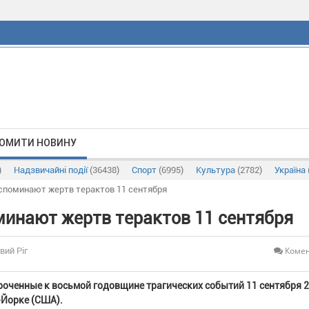
ОМИТИ НОВИНУ
)
Надзвичайні події
(36438)
Спорт
(6995)
Культура
(2782)
Україна
споминают жертв терактов 11 сентября
минают жертв терактов 11 сентября
Комен
вий Ріг
роченные к восьмой годовщине трагических событий 11 сентября 
ю-Йорке (США).