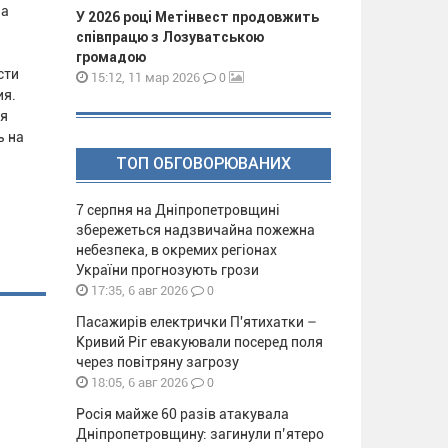
за
У 2026 році Метінвест продовжить
співпрацю з Лозуватською
громадою
сти
0
15:12, 11 мар 2026
ия.
ля
ь на
ТОП ОБГОВОРЮВАНИХ
7 серпня на Дніпропетровщині
збережеться надзвичайна пожежна
небезпека, в окремих регіонах
України прогнозують грози
0
17:35, 6 авг 2026
Пасажирів електрички П'ятихатки –
Кривий Ріг евакуювали посеред поля
через повітряну загрозу
0
18:05, 6 авг 2026
Росія майже 60 разів атакувала
Дніпропетровщину: загинули п’ятеро