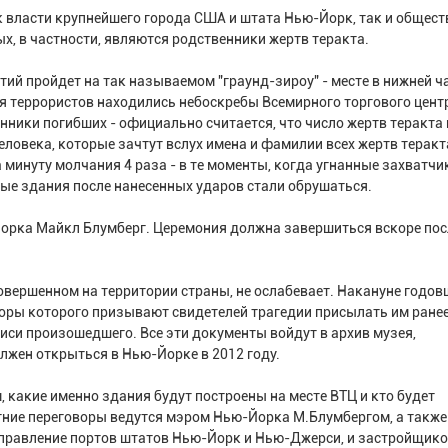
к власти крупнейшего города США и штата Нью-Йорк, так и общес
х, в частности, являются родственники жертв теракта.
тий пройдет на так называемом "граунд-зироу" - месте в нижней ч
ия террористов находились небоскребы Всемирного торгового цент
енники погибших - официально считается, что число жертв теракта
человека, которые зачтут вслух имена и фамилии всех жертв теракт
 минуту молчания 4 раза - в те моменты, когда угнанные захватч
ые здания после нанесенных ударов стали обрушаться.
орка Майкл Блумберг. Церемония должна завершиться вскоре пос
овершенном на территории страны, не ослабевает. Накануне годо
торы которого призывают свидетелей трагедии присылать им ранее
си произошедшего. Все эти документы войдут в архив музея,
лжен открыться в Нью-Йорке в 2012 году.
, какие именно здания будут построены на месте ВТЦ и кто будет
ние переговоры ведутся мэром Нью-Йорка М.Блумбергом, а также
Управление портов штатов Нью-Йорк и Нью-Джерси, и застройщик