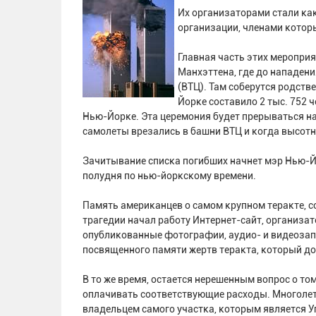
Их организаторами стали ка
организации, членами которы
Главная часть этих мероприя
Манхэттена, где до нападен
(ВТЦ). Там соберутся родств
Йорке составило 2 тыс. 752 
Нью-Йорке. Эта церемония будет прерываться на
самолеты врезались в башни ВТЦ и когда высотн
Зачитывание списка погибших начнет мэр Нью-Й
полудня по нью-йоркскому времени.
Память американцев о самом крупном теракте, с
трагедии начал работу Интернет-сайт, организа
опубликованные фотографии, аудио- и видеозапи
посвященного памяти жертв теракта, который до
В то же время, остается нерешенным вопрос о том
оплачивать соответствующие расходы. Многолет
владельцем самого участка, которым является 