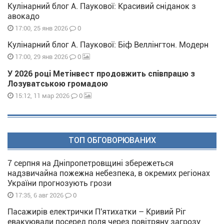
Кулінарний блог А. Паукової: Красивий сніданок з
авокадо
0
17:00, 25 янв 2026
Кулінарний блог А. Паукової: Біф Веллінгтон. Модерн
0
17:00, 29 янв 2026
У 2026 році Метінвест продовжить співпрацю з
Лозуватською громадою
0
15:12, 11 мар 2026
ТОП ОБГОВОРЮВАНИХ
7 серпня на Дніпропетровщині збережеться
надзвичайна пожежна небезпека, в окремих регіонах
України прогнозують грози
0
17:35, 6 авг 2026
Пасажирів електрички П'ятихатки – Кривий Ріг
евакуювали посеред поля через повітряну загрозу