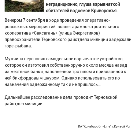
нетрадиционно, глуша взрывчаткой
обитателей водоемов Криворожья.
Вечером 7 сентября в ходе проведения оперативно-
розыскных мероприятий, возле гаражно-строительного
кооператива «Саксагань» (улица Энергетиков)
правоохранители Терновского райотдела милиции задержали
горе-рыбака.
Мужчина переносил самодельное взрывчатое устройство,
которое он изготовил собственноручно около месяца назад
из жестяной банки, наполненной тротилом и привязанной к
ней бикфордовым шнуром. Однако использовать его по
назначения задержанному так и не пришлось…
Дальнейшее расследование дела проводит Терновской
райотдел милиции.
ИА "Кривбасс On-Line" г.Кривой Рог