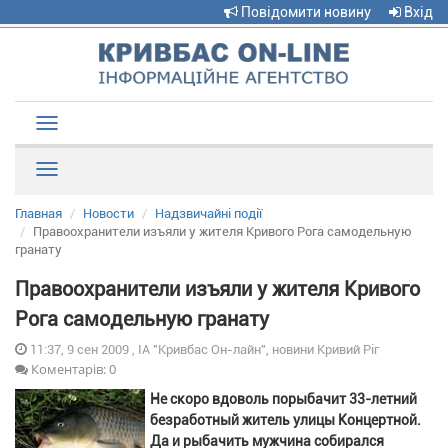
Повідомити новину
Вхід
Toggle
navigation
Рубрики
Главная
Новости
Надзвичайні події
Правоохранители изъяли у жителя Кривого Рога самодельную
гранату
Правоохранители изъяли у жителя Кривого
Рога самодельную гранату
11:37, 9 сен 2009 , ІА "Кривбас Он-лайн", новини Кривий Ріг
Коментарів: 0
Не скоро вдоволь порыбачит 33-летний
безработный житель улицы Концертной.
Да и рыбачить мужчина собирался