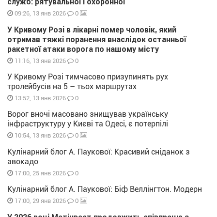
служб: рятувальної і охоронної
0
09:26, 13 янв 2026
У Кривому Розі в лікарні помер чоловік, який
отримав тяжкі поранення внаслідок останньої
ракетної атаки ворога по нашому місту
0
11:16, 13 янв 2026
У Кривому Розі тимчасово призупинять рух
тролейбусів на 5 – тьох маршрутах
0
13:52, 13 янв 2026
Ворог вночі масовано знищував українську
інфраструктуру у Києві та Одесі, є потерпілі
0
10:54, 13 янв 2026
Кулінарний блог А. Паукової: Красивий сніданок з
авокадо
0
17:00, 25 янв 2026
Кулінарний блог А. Паукової: Біф Веллінгтон. Модерн
0
17:00, 29 янв 2026