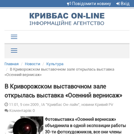
Повідомити новину
Вхід
Toggle
navigation
Рубрики
Главная
Новости
Культура
В Криворожском выставочном зале открылась выставка
«Осенний вернисаж»
В Криворожском выставочном зале
открылась выставка «Осенний вернисаж»
11:01, 9 сен 2009 , ІА "Кривбас Он-лайн", новини Кривий Ріг
Коментарів: 0
Фотовыставка «Осенний вернисаж»
объединила в одной экспозиции работы
30-ти фотохудожников, все они члены