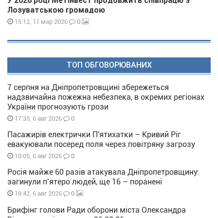
У 2026 році Метінвест продовжить співпрацю з
Лозуватською громадою
0
15:12, 11 мар 2026
ТОП ОБГОВОРЮВАНИХ
7 серпня на Дніпропетровщині збережеться
надзвичайна пожежна небезпека, в окремих регіонах
України прогнозують грози
0
17:35, 6 авг 2026
Пасажирів електрички П'ятихатки – Кривий Ріг
евакуювали посеред поля через повітряну загрозу
0
18:05, 6 авг 2026
Росія майже 60 разів атакувала Дніпропетровщину:
загинули п’ятеро людей, ще 16 – поранені
0
18:42, 6 авг 2026
Брифінг голови Ради оборони міста Олександра