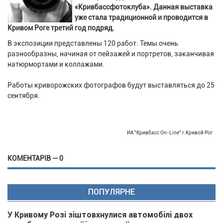
«Кривбассфотоклуба». Данная выставка
уже стала традиционной и проводится в
Кривом Роге третий год подряд.
В экспозиции представлены 120 работ. Темы очень
разнообразны, начиная от пейзажей и портретов, заканчивая
натюрмортами и коллажами.
Работы криворожских фотографов будут выставляться до 25
сентября.
ИА "Кривбасс On-Line" г.Кривой Рог
КОМЕНТАРІВ — 0
ПОПУЛЯРНЕ
У Кривому Розі зіштовхнулися автомобілі двох