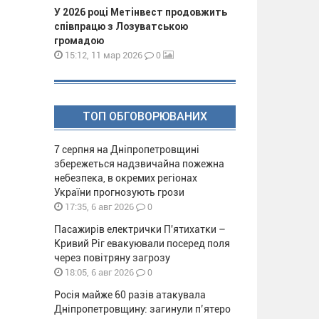
У 2026 році Метінвест продовжить
співпрацю з Лозуватською
громадою
0
15:12, 11 мар 2026
ТОП ОБГОВОРЮВАНИХ
7 серпня на Дніпропетровщині
збережеться надзвичайна пожежна
небезпека, в окремих регіонах
України прогнозують грози
0
17:35, 6 авг 2026
Пасажирів електрички П'ятихатки –
Кривий Ріг евакуювали посеред поля
через повітряну загрозу
0
18:05, 6 авг 2026
Росія майже 60 разів атакувала
Дніпропетровщину: загинули п’ятеро