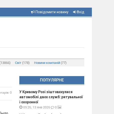
Повідомити новину
Вхід
(13866)
Світ
(178)
Новини компаній
(77)
ПОПУЛЯРНЕ
У Кривому Розі зіштовхнулися
тарів: 0
автомобілі двох служб: рятувальної
і охоронної
0
09:26, 13 янв 2026
 было.