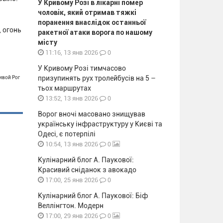
У Кривому Розі в лікарні помер
чоловік, який отримав тяжкі
поранення внаслідок останньої
 огонь
ракетної атаки ворога по нашому
місту
0
11:16, 13 янв 2026
У Кривому Розі тимчасово
призупинять рух тролейбусів на 5 –
ивой Рог
тьох маршрутах
0
13:52, 13 янв 2026
Ворог вночі масовано знищував
українську інфраструктуру у Києві та
Одесі, є потерпілі
0
10:54, 13 янв 2026
Кулінарний блог А. Паукової:
Красивий сніданок з авокадо
0
17:00, 25 янв 2026
Кулінарний блог А. Паукової: Біф
Веллінгтон. Модерн
0
17:00, 29 янв 2026