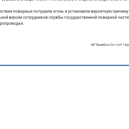
ствия пожарные потушили огонь и установили вероятную причину
ьной версии сотрудников службы государственной пожарной части,
тропроводки.
ИА "Кривбасс On-Line" г.Кр