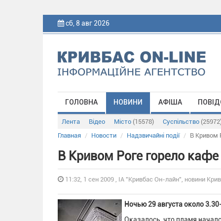
сб, 8 авг 2026
ГОЛОВНА
НОВИНИ
АФІША
ПОВІД
Лента
Відео
Місто
(15578)
Суспільство
(25972
Главная
Новости
Надзвичайні події
В Кривом 
В Кривом Роге горело кафе
11:32, 1 сен 2009 , ІА "Кривбас Он-лайн", новини Крив
Ночью 29 августа около 3.30
Оказалось, что пламя начало