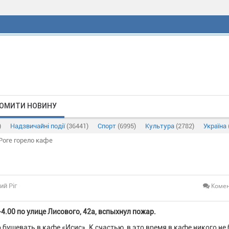
ОМИТИ НОВИНУ
)
Надзвичайні події
(36441)
Спорт
(6995)
Культура
(2782)
Україна
Роге горело кафе
Комен
ий Ріг
-4.00 по улице Лисового, 42а, вспыхнул пожар.
 бушевать в кафе «Исис». К счастью, в это время в кафе никого не