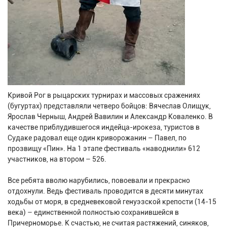
Кривой Рог в рыцарских турнирах и массовых сражениях
(бугуртах) представляли четверо бойцов: Вячеслав Олищук,
Ярослав Черныш, Андрей Вавилин и Александр Коваленко. В
качестве приблудившегося индейца-ирокеза, туристов в
Судаке радовал еще один криворожанин – Павел, по
прозвищу «Пин». На 1 этапе фестиваль «наводнили» 612
участников, на втором – 526.
Все ребята вволю нарубились, повоевали и прекрасно
отдохнули. Ведь фестиваль проводится в десяти минутах
ходьбы от моря, в средневековой генуэзской крепости (14-15
века) – единственной полностью сохранившейся в
Причерноморье. К счастью, не считая растяжений, синяков,