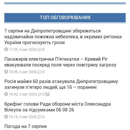
ТОП ОБГОВОРЮВАНИХ
7 серпня на Дніпропетровщині збережеться
надзвичайна пожежна небезпека, в окремих регіонах
України прогнозують грози
0
17:35, 6 авг 2026
Пасажирів електрички П'ятихатки – Кривий Ріг
евакуювали посеред поля через повітряну загрозу
0
18:05, 6 авг 2026
Росія майже 60 разів атакувала Дніпропетровщину:
загинули п’ятеро людей, ще 16 – поранені
0
18:42, 6 авг 2026
Брифінг голови Ради оборони міста Олександра
Вілкула за підсумками 06 08 26
0
19:15, 6 авг 2026
Погода на 7 серпня