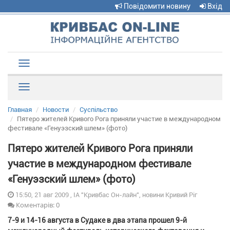
Повідомити новину
Вхід
Toggle
navigation
Рубрики
Главная
Новости
Суспільство
Пятеро жителей Кривого Рога приняли участие в международном
фестивале «Генуэзский шлем» (фото)
Пятеро жителей Кривого Рога приняли
участие в международном фестивале
«Генуэзский шлем» (фото)
15:50, 21 авг 2009 , ІА "Кривбас Он-лайн", новини Кривий Ріг
Коментарів: 0
7-9 и 14-16 августа в Судаке в два этапа прошел 9-й