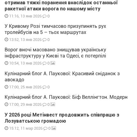
отримав тяжкі поранення внаслідок останньої
ракетної атаки ворога по нашому місту
0
11:16, 13 янв 2026
У Кривому Розі тимчасово призупинять рух
тролейбусів на 5 – тьох маршрутах
0
13:52, 13 янв 2026
Ворог вночі масовано знищував українську
інфраструктуру у Києві та Одесі, є потерпілі
0
10:54, 13 янв 2026
Кулінарний блог А. Паукової: Красивий сніданок з
авокадо
0
17:00, 25 янв 2026
Кулінарний блог А. Паукової: Біф Веллінгтон. Модерн
0
17:00, 29 янв 2026
У 2026 році Метінвест продовжить співпрацю з
Лозуватською громадою
0
15:12, 11 мар 2026