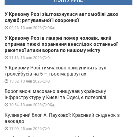
ПОПУЛЯРНЕ
У Кривому Розі зіштовхнулися автомобілі двох
служб: рятувальної і охоронної
0
09:26, 13 янв 2026
У Кривому Розі в лікарні помер чоловік, який
отримав тяжкі поранення внаслідок останньої
ракетної атаки ворога по нашому місту
0
11:16, 13 янв 2026
У Кривому Розі тимчасово призупинять рух
тролейбусів на 5 – тьох маршрутах
0
13:52, 13 янв 2026
Ворог вночі масовано знищував українську
інфраструктуру у Києві та Одесі, є потерпілі
0
10:54, 13 янв 2026
Кулінарний блог А. Паукової: Красивий сніданок з
авокадо
0
17:00, 25 янв 2026