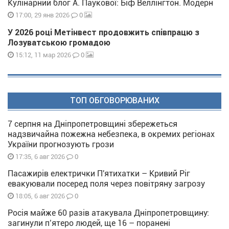
Кулінарний блог А. Паукової: Біф Веллінгтон. Модерн
0
17:00, 29 янв 2026
У 2026 році Метінвест продовжить співпрацю з
Лозуватською громадою
0
15:12, 11 мар 2026
ТОП ОБГОВОРЮВАНИХ
7 серпня на Дніпропетровщині збережеться
надзвичайна пожежна небезпека, в окремих регіонах
України прогнозують грози
0
17:35, 6 авг 2026
Пасажирів електрички П'ятихатки – Кривий Ріг
евакуювали посеред поля через повітряну загрозу
0
18:05, 6 авг 2026
Росія майже 60 разів атакувала Дніпропетровщину:
загинули п’ятеро людей, ще 16 – поранені