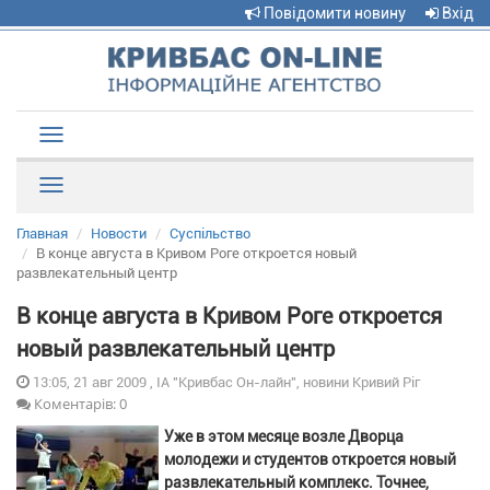
Повідомити новину
Вхід
Toggle
navigation
Рубрики
Главная
Новости
Суспільство
В конце августа в Кривом Роге откроется новый
развлекательный центр
В конце августа в Кривом Роге откроется
новый развлекательный центр
13:05, 21 авг 2009 , ІА "Кривбас Он-лайн", новини Кривий Ріг
Коментарів: 0
Уже в этом месяце возле Дворца
молодежи и студентов откроется новый
развлекательный комплекс. Точнее,