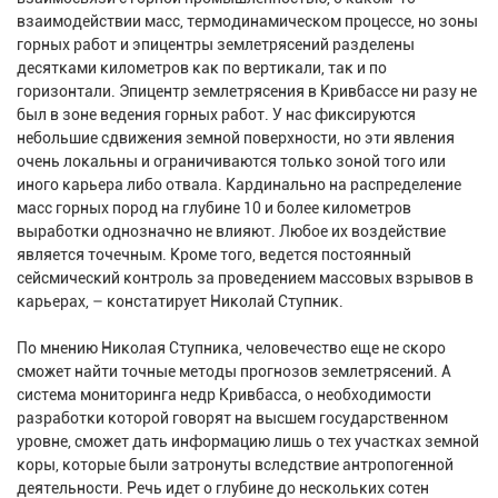
взаимодействии масс, термодинамическом процессе, но зоны
горных работ и эпицентры землетрясений разделены
десятками километров как по вертикали, так и по
горизонтали. Эпицентр землетрясения в Кривбассе ни разу не
был в зоне ведения горных работ. У нас фиксируются
небольшие сдвижения земной поверхности, но эти явления
очень локальны и ограничиваются только зоной того или
иного карьера либо отвала. Кардинально на распределение
масс горных пород на глубине 10 и более километров
выработки однозначно не влияют. Любое их воздействие
является точечным. Кроме того, ведется постоянный
сейсмический контроль за проведением массовых взрывов в
карьерах, – констатирует Николай Ступник.
По мнению Николая Ступника, человечество еще не скоро
сможет найти точные методы прогнозов землетрясений. А
система мониторинга недр Кривбасса, о необходимости
разработки которой говорят на высшем государственном
уровне, сможет дать информацию лишь о тех участках земной
коры, которые были затронуты вследствие антропогенной
деятельности. Речь идет о глубине до нескольких сотен