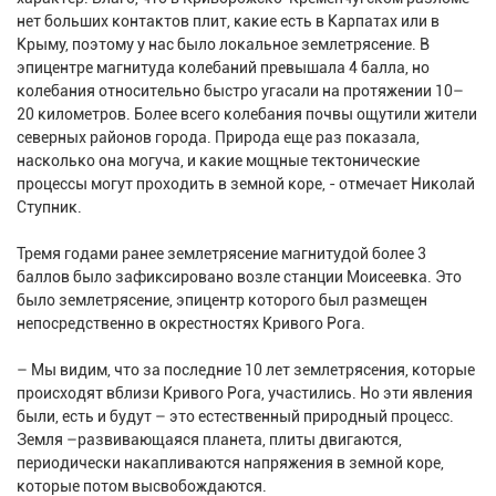
нет больших контактов плит, какие есть в Карпатах или в
Крыму, поэтому у нас было локальное землетрясение. В
эпицентре магнитуда колебаний превышала 4 балла, но
колебания относительно быстро угасали на протяжении 10–
20 километров. Более всего колебания почвы ощутили жители
северных районов города. Природа еще раз показала,
насколько она могуча, и какие мощные тектонические
процессы могут проходить в земной коре, - отмечает Николай
Ступник.
Тремя годами ранее землетрясение магнитудой более 3
баллов было зафиксировано возле станции Моисеевка. Это
было землетрясение, эпицентр которого был размещен
непосредственно в окрестностях Кривого Рога.
– Мы видим, что за последние 10 лет землетрясения, которые
происходят вблизи Кривого Рога, участились. Но эти явления
были, есть и будут – это естественный природный процесс.
Земля –развивающаяся планета, плиты двигаются,
периодически накапливаются напряжения в земной коре,
которые потом высвобождаются.