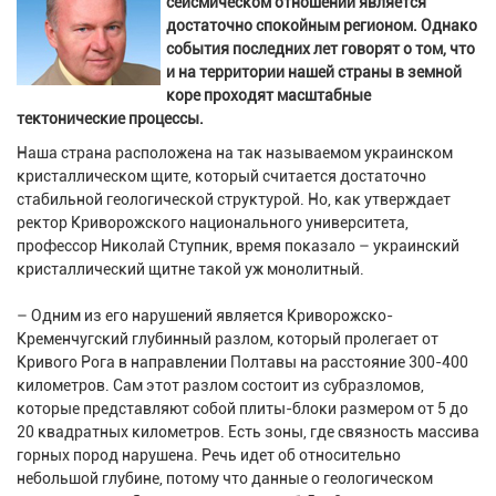
сейсмическом отношении является
достаточно спокойным регионом. Однако
события последних лет говорят о том, что
и на территории нашей страны в земной
коре проходят масштабные
тектонические процессы.
Наша страна расположена на так называемом украинском
кристаллическом щите, который считается достаточно
стабильной геологической структурой. Но, как утверждает
ректор Криворожского национального университета,
профессор Николай Ступник, время показало – украинский
кристаллический щитне такой уж монолитный.
– Одним из его нарушений является Криворожско-
Кременчугский глубинный разлом, который пролегает от
Кривого Рога в направлении Полтавы на расстояние 300-400
километров. Сам этот разлом состоит из субразломов,
которые представляют собой плиты-блоки размером от 5 до
20 квадратных километров. Есть зоны, где связность массива
горных пород нарушена. Речь идет об относительно
небольшой глубине, потому что данные о геологическом