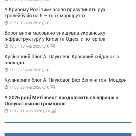
У Кривому Розі тимчасово призупинять рух
тролейбусів на 5 – тьох маршрутах
0
13:52, 13 янв 2026
Ворог вночі масовано знищував українську
інфраструктуру у Києві та Одесі, є потерпілі
0
10:54, 13 янв 2026
Кулінарний блог А. Паукової: Красивий сніданок з
авокадо
0
17:00, 25 янв 2026
Кулінарний блог А. Паукової: Біф Веллінгтон. Модерн
0
17:00, 29 янв 2026
У 2026 році Метінвест продовжить співпрацю з
Лозуватською громадою
0
15:12, 11 мар 2026