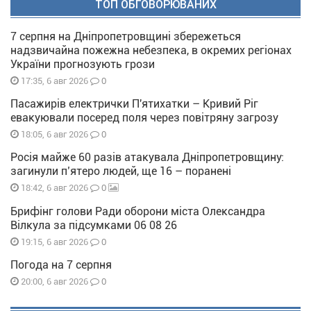
ТОП ОБГОВОРЮВАНИХ
7 серпня на Дніпропетровщині збережеться
надзвичайна пожежна небезпека, в окремих регіонах
України прогнозують грози
0
17:35, 6 авг 2026
Пасажирів електрички П'ятихатки – Кривий Ріг
евакуювали посеред поля через повітряну загрозу
0
18:05, 6 авг 2026
Росія майже 60 разів атакувала Дніпропетровщину:
загинули п’ятеро людей, ще 16 – поранені
0
18:42, 6 авг 2026
Брифінг голови Ради оборони міста Олександра
Вілкула за підсумками 06 08 26
0
19:15, 6 авг 2026
Погода на 7 серпня
0
20:00, 6 авг 2026