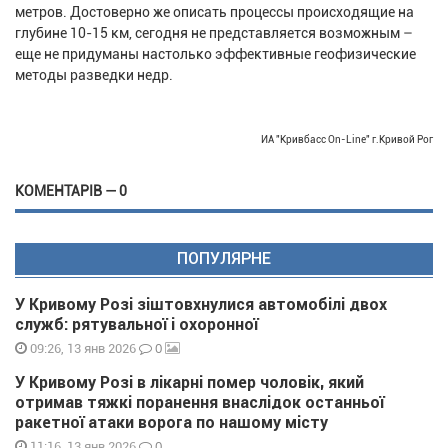
метров. Достоверно же описать процессы происходящие на
глубине 10-15 км, сегодня не представляется возможным –
еще не придуманы настолько эффективные геофизические
методы разведки недр.
ИА "Кривбасс On-Line" г.Кривой Рог
КОМЕНТАРІВ — 0
ПОПУЛЯРНЕ
У Кривому Розі зіштовхнулися автомобілі двох
служб: рятувальної і охоронної
0
09:26, 13 янв 2026
У Кривому Розі в лікарні помер чоловік, який
отримав тяжкі поранення внаслідок останньої
ракетної атаки ворога по нашому місту
0
11:16, 13 янв 2026