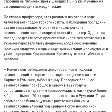
строении на глубинах, превышающих 1,5 – 2 км, у ученых на
сегодняшний день эпизодические.
По словам профессора, этот разлом в некотором роде
является антиподом горного хребта. Наблюдения последних
ста лет показывают, что ранее в нашем регионе
землетрясения носили скорее фоновый характер. Однако за
последнее десятилетие процесс изменился: землетрясения в
Украине перестали быть внешними, когда сейсмоволны
приходят снаружи, теперь эпицентры все чаще фиксируются и
у нас, в пределах Криворожско-Кременчугского глубинного
разлома.
– Ранее в центре Украины фиксировались отголоски
землетрясений, которые происходят чаще всего на юге
Карпат, в Румынии, либо в Крыму. Последнее большое
землетрясение произошло в Крыму в 1927 году, а
сопоставимое с недавним криворожским, с магнитудой более
4 баллов, было в 70-х годах прошлого века в Румынии. Тогда
сейсмоволна была ощутима с расстояния 600 км. А
землетрясение 24 июня под Кривым Рогом носило иной
характер. Благо, что в Криворожско-Кременчугском разломе